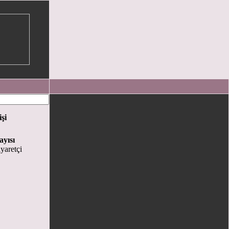
işi
ayısı
yaretçi