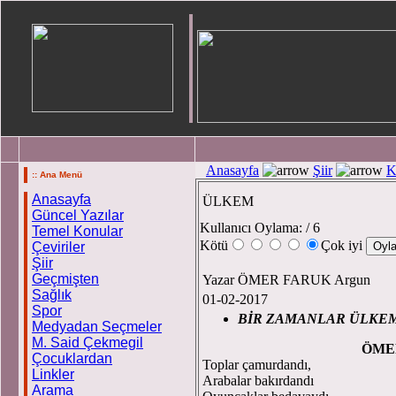
Anasayfa
Şiir
K
:: Ana Menü
Anasayfa
ÜLKEM
Güncel Yazılar
Kullanıcı Oylama:
/ 6
Temel Konular
Kötü
Çok iyi
Çeviriler
Şiir
Geçmişten
Yazar ÖMER FARUK Argun
Sağlık
01-02-2017
Spor
Bİ
R ZAMANLAR ÜLKE
Medyadan Seçmeler
M. Said Çekmegil
ÖMER FARUK
Çocuklardan
Toplar çamurdandı,
Linkler
Arabalar bakırdandı
Arama