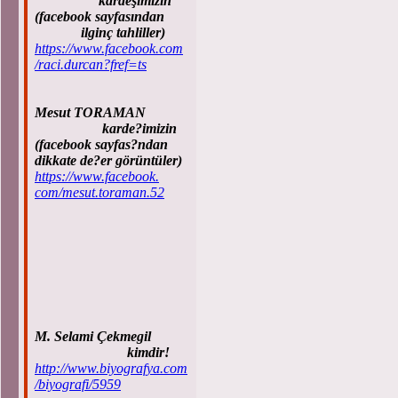
kardeşimizin
(facebook sayfasından
ilginç tahliller)
https://www.facebook.com
/raci.durcan?fref=ts
Mesut TORAMAN
karde?imizin
(facebook sayfas?ndan
dikkate de?er görüntüler)
https://www.facebook.
com/mesut.toraman.52
M. Selami Çekmegil
kimdir!
http://www.biyografya.com
/biyografi/5959