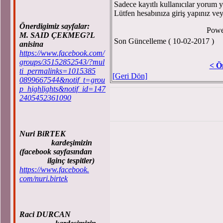
Sadece kayıtlı kullanıcılar yorum ya
Lütfen hesabınıza giriş yapınız ve
Önerdigimiz sayfalar:
Powe
M. SAID ÇEKMEG?L
Son Güncelleme ( 10-02-2017 )
anisina
https://www.facebook.com/
groups/35152852543/?mul
< Ö
ti_permalinks=1015385
[Geri Dön]
0899667544&notif_t=grou
p_highlights&notif_id=147
2405452361090
Nuri BiRTEK
kardeşimizin
(facebook sayfasından
ilginç tespitler)
https://www.facebook.
com/nuri.birtek
Raci DURCAN