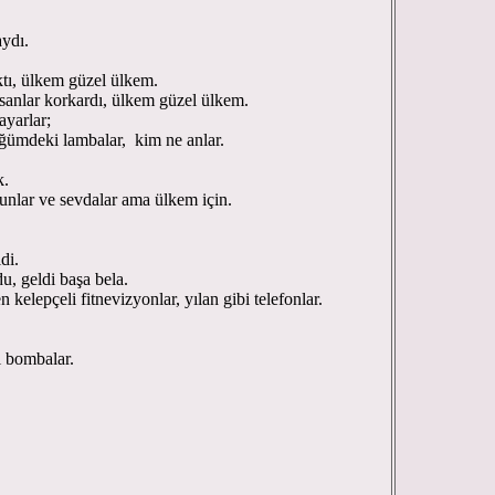
aydı.
ktı, ülkem güzel ülkem.
insanlar korkardı, ülkem güzel ülkem.
ayarlar;
ğümdeki lambalar, kim ne anlar.
k.
unlar ve sevdalar ama ülkem için.
di.
du, geldi başa bela.
 kelepçeli fitnevizyonlar, yılan gibi telefonlar.
i bombalar.