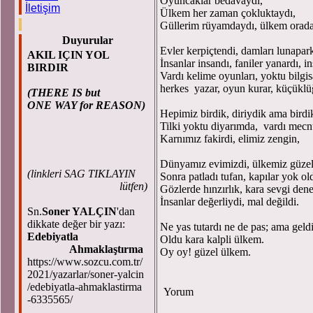
Oyuncaklar bedavaydı,
İletişim
Ülkem her zaman çokluktaydı,
Güllerim rüyamdaydı, ülkem orad
Duyurular
Evler kerpiçtendi, damları lunapar
AKIL IÇIN YOL
İnsanlar insandı, faniler yanardı, 
BIRDIR
Vardı kelime oyunları, yoktu bilgis
herkes yazar, oyun kurar, küçüklü
(THERE IS but
ONE WAY for REASON)
Hepimiz birdik, diriydik ama birdi
Tilki yoktu diyarımda, vardı mecn
Karnımız fakirdi, elimiz zengin,
Dünyamız evimizdi, ülkemiz güzel
(
linkleri SAG TIKLAYIN
Sonra patladı tufan, kapılar yok ol
lütfen)
Gözlerde hınzırlık, kara sevgi denen
İnsanlar değerliydi, mal değildi.
Sn.
Soner YALÇIN
'dan
dikkate değer bir yazı:
Ne yas tutardı ne de pas; ama geld
Edebiyatla
Oldu kara kalpli ülkem.
Ahmaklaştırma
Oy oy! güzel ülkem.
https://www.sozcu.com.tr/
2021/yazarlar/soner-yalcin
/edebiyatla-ahmaklastirma
Yorum
-6335565/