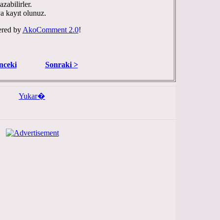
zabilirler.
ya kayıt olunuz.
red by
AkoComment 2.0
!
nceki
Sonraki >
Yukar�