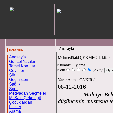
Anasayfa
:: Ana Menü
Anasayfa
MehmedSaid ÇEKMEGİL kitabı
Güncel Yazılar
Kullanıcı Oylama:
/ 3
Temel Konular
Kötü
Çok iyi
Çeviriler
Şiir
Geçmişten
Yazar Ahmet ÇAKIR /
Sağlık
08-12-2016
Spor
Medyadan Seçmeler
Malatya Belediyesi
M. Said Çekmegil
düşüncenin müstesna te
Çocuklardan
Linkler
Arama