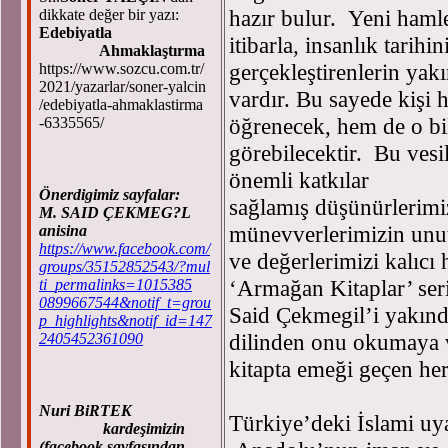
hazır bulur. Yeni haml
dikkate değer bir yazı:
Edebiyatla
itibarla, insanlık tarih
Ahmaklaştırma
gerçekleştirenlerin ya
https://www.sozcu.com.tr/
2021/yazarlar/soner-yalcin
vardır. Bu sayede kişi 
/edebiyatla-ahmaklastirma
öğrenecek, hem de o bil
-6335565/
görebilecektir. Bu ves
önemli katkılar
Önerdigimiz sayfalar:
sağlamış düşünürlerimiz
M. SAID ÇEKMEG?L
münevverlerimizin unu
anisina
https://www.facebook.com/
ve değerlerimizi kalıcı
groups/35152852543/?mul
‘Armağan Kitaplar’ ser
ti_permalinks=1015385
0899667544&notif_t=grou
Said Çekmegil’i yakında
p_highlights&notif_id=147
dilinden onu okumaya v
2405452361090
kitapta emeği geçen h
Nuri BiRTEK
Türkiye’deki İslami uy
kardeşimizin
(facebook sayfasından