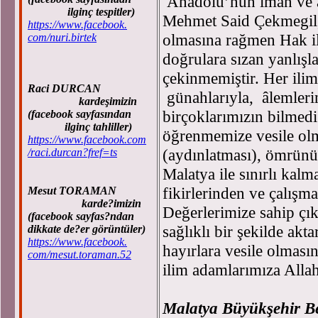
Anadolu’nun iman ve ah
ilginç tespitler)
Mehmet Said Çekmegil, 
https://www.facebook.
olmasına rağmen Hak ile
com/nuri.birtek
doğrulara sızan yanlış
çekinmemiştir. Her ilim
Raci DURCAN
günahlarıyla, âlemlerin
kardeşimizin
birçoklarımızın bilmedi
(facebook sayfasından
ilginç tahliller)
öğrenmemize vesile olm
https://www.facebook.com
(aydınlatması), ömrünü
/raci.durcan?fref=ts
Malatya ile sınırlı ka
fikirlerinden ve çalışma
Mesut TORAMAN
karde?imizin
Değerlerimize sahip çık
(facebook sayfas?ndan
sağlıklı bir şekilde ak
dikkate de?er görüntüler)
https://www.facebook.
hayırlara vesile olmasın
com/mesut.toraman.52
ilim adamlarımıza Alla
Malatya Büyükşehir B