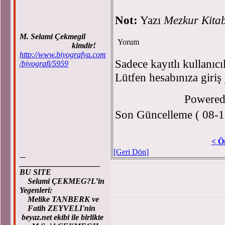
Not:
Yazı
Mezkur Kitab
M. Selami Çekmegil
Yorum
kimdir!
http://www.biyografya.com
Sadece kayıtlı kullanıcı
/biyografi/5959
Lütfen hesabınıza giriş
Powere
Son Güncelleme ( 08-1
< Ö
[Geri Dön]
____________________
BU SITE
Selami ÇEKMEG?L’in
Yegenleri:
Melike TANBERK ve
Fatih ZEYVELI'nin
beyaz.net ekibi ile birlikte