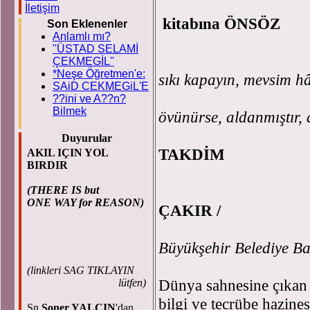
İletişim
kitabına ÖNSÖZ
Son Eklenenler
Anlamlı mı?
''ÜSTAD SELAMİ
“Kapı
ÇEKMEGİL''
*Neşe Öğretmen'e:
sıkı kapayın, mevsim hâ
SAiD CEKMEGiL'E
Kim İslam'
??ini ve A??n?
Bilmek
övünürse, aldanmıştır, 
Duyurular
TAKDİM
AKIL IÇIN YOL
BIRDIR
(THERE IS but
ONE WAY for REASON)
ÇAKIR
/
Mal
Büyükşehir Belediye B
(
linkleri SAG TIKLAYIN
Dünya sahnesine çıkan h
lütfen)
bilgi ve tecrübe hazine
Sn.
Soner YALÇIN
'dan