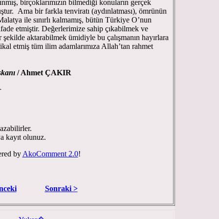
pınmış, birçoklarımızın bilmediği konuların gerçek
tur. Ama bir farkla tenviratı (aydınlatması), ömrünün
Malatya ile sınırlı kalmamış, bütün Türkiye O’nun
tifade etmiştir. Değerlerimize sahip çıkabilmek ve
bir şekilde aktarabilmek ümidiyle bu çalışmanın hayırlara
ntikal etmiş tüm ilim adamlarımıza Allah’tan rahmet
şkanı
/ Ahmet ÇAKIR
r
zabilirler.
ya kayıt olunuz.
red by
AkoComment 2.0
!
nceki
Sonraki >