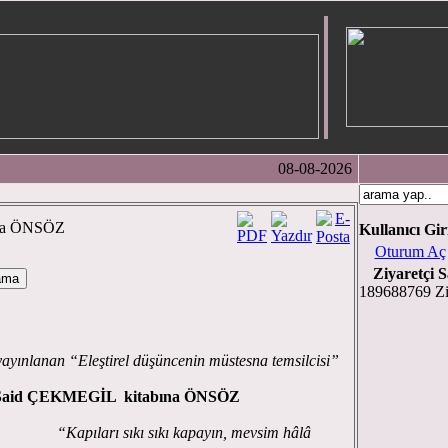
08-08-2026
na ÖNSÖZ
Kullanıcı Gir
Oturum Aç
Ziyaretçi S
189688769 Zi
nan “Eleştirel düşüncenin müstesna temsilcisi”
Said ÇEKMEGİL kitabına ÖNSÖZ
ıkı kapayın, mevsim hâlâ