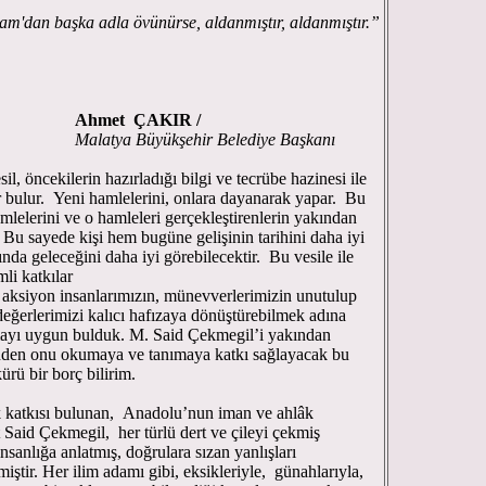
a övünürse, aldanmıştır, aldanmıştır.”
Ahmet ÇAKIR
/
ehir Belediye Başkanı
l, öncekilerin hazırladığı bilgi ve tecrübe hazinesi ile
 bulur. Yeni hamlelerini, onlara dayanarak yapar. Bu
hamlelerini ve o hamleleri gerçekleştirenlerin yakından
 Bu sayede kişi hem bugüne gelişinin tarihini daha iyi
ında geleceğini daha iyi görebilecektir. Bu vesile ile
li katkılar
e aksiyon insanlarımızın, münevverlerimizin unutulup
eğerlerimizi kalıcı hafızaya dönüştürebilmek adına
mayı uygun bulduk. M. Said Çekmegil’i yakından
linden onu okumaya ve tanımaya katkı sağlayacak bu
ekkürü bir borç bilirim.
k katkısı bulunan, Anadolu’nun iman ve ahlâk
 Said Çekmegil, her türlü dert ve çileyi çekmiş
sanlığa anlatmış, doğrulara sızan yanlışları
tir. Her ilim adamı gibi, eksikleriyle, günahlarıyla,