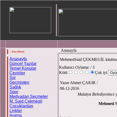
Anasayfa
:: Ana Menü
Anasayfa
MehmedSaid ÇEKMEGİL kitabı
Güncel Yazılar
Kullanıcı Oylama:
/ 3
Temel Konular
Kötü
Çok iyi
Çeviriler
Şiir
Geçmişten
Yazar Ahmet ÇAKIR /
Sağlık
08-12-2016
Spor
Malatya Belediyesince yayınla
Medyadan Seçmeler
M. Said Çekmegil
Mehmed 
Çocuklardan
Linkler
“Kapıları sıkı s
Arama