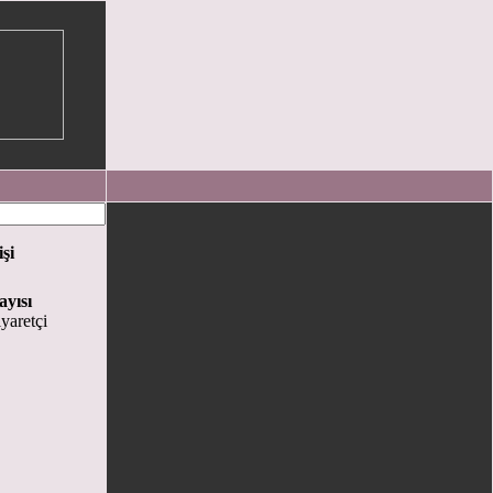
işi
ayısı
yaretçi