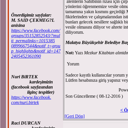
âlemlerin Sahibinin rızası için çır
yönlerini öğrenmemize vesile olmuş
tamamına yakın kısmını geçirdiği 
Önerdigimiz sayfalar:
fikirlerinden ve çalışmalarından is
M. SAID ÇEKMEG?L
bunları gelecek nesillere sağlıklı 
anisina
vesile olmasını diliyor ve ahrete i
https://www.facebook.com/
diliyorum.
groups/35152852543/?mul
ti_permalinks=1015385
Malatya Büyükşehir Belediye Ba
0899667544&notif_t=grou
p_highlights&notif_id=147
Not:
Yazı
Mezkur Kitabtan alıntdı
2405452361090
Yorum
Sadece kayıtlı kullanıcılar yorum ya
Nuri BiRTEK
Lütfen hesabınıza giriş yapınız ve
kardeşimizin
(facebook sayfasından
Powe
ilginç tespitler)
Son Güncelleme ( 08-12-2016 )
https://www.facebook.
com/nuri.birtek
< Ö
[Geri Dön]
Raci DURCAN