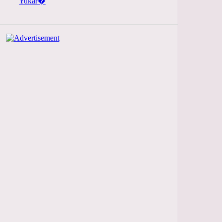
Yukar�