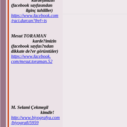
kardeşimizin
(facebook sayfasından
ilginç tahliller)
https://www.facebook.com
/raci.durcan?fref=ts
Mesut TORAMAN
karde?imizin
(facebook sayfas?ndan
dikkate de?er görüntüler)
https://www.facebook.
com/mesut.toraman.52
M. Selami Çekmegil
kimdir!
http://www.biyografya.com
/biyografi/5959