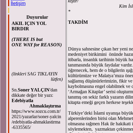
kıştır/
İletişim
Kim İslam'dan başka adl
*
Duyurular
TAKDİM
AKIL IÇIN YOL
BIRDIR
Malatya Büyükş
(THERE IS but
ONE WAY for REASON)
Dünya sahnesine çıkan her yeni nesi
medeniyet birikimini önünde hazır
itibarla, insanlık tarihinin büyük 
tanımasında büyük faydalar vardır.
öğrenecek, hem de o bilgilerin ışığ
(
linkleri SAG TIKLAYIN
kültürümüze ve Malatya’mıza önem
lütfen)
sağlamış düşünürlerimizin, fikir v
kaybolmasına engel olabilmek ve d
Sn.
Soner YALÇIN
'dan
‘Armağan Kitaplar’ serisi oluştur
dikkate değer bir yazı:
tanımış on sekiz farklı yazarın di
Edebiyatla
kitapta emeği geçen herkese teş
Ahmaklaştırma
https://www.sozcu.com.tr/
Türkiye’deki İslami uyanışa büyü
2021/yazarlar/soner-yalcin
alperenlerinden birisi olan Mehmet
/edebiyatla-ahmaklastirma
olmasına rağmen Hak ile hakikati in
-6335565/
söylemekten, yazmaktan çekinmemiş