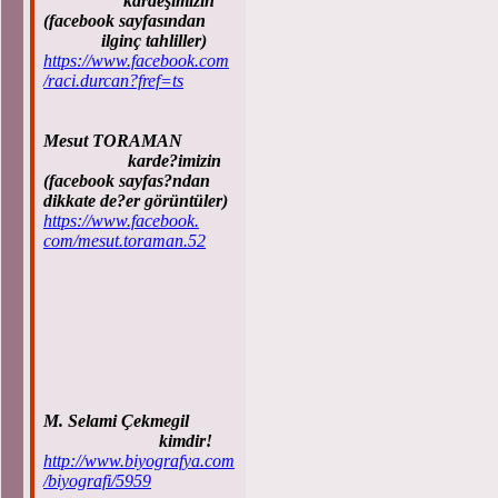
kardeşimizin
(facebook sayfasından
ilginç tahliller)
https://www.facebook.com
/raci.durcan?fref=ts
Mesut TORAMAN
karde?imizin
(facebook sayfas?ndan
dikkate de?er görüntüler)
https://www.facebook.
com/mesut.toraman.52
M. Selami Çekmegil
kimdir!
http://www.biyografya.com
/biyografi/5959