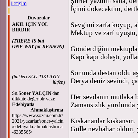
Şiirler yazdım sana, def
İletişim
İçimi dökecektim, dertl
Duyurular
Sevgimi zarfa koyup, al
AKIL IÇIN YOL
BIRDIR
Mektup ve zarf uyuştu, 
(THERE IS but
ONE WAY for REASON)
Gönderdiğim mektuplar
Kapı kapı dolaştı, yolla
Sonunda destan oldu a
(
linkleri SAG TIKLAYIN
Derya deniz sevindi, ça
lütfen)
Sn.
Soner YALÇIN
'dan
Her sevdanın mutlaka b
dikkate değer bir yazı:
Zamansızlık yurdunda y
Edebiyatla
Ahmaklaştırma
https://www.sozcu.com.tr/
Kıskananlar kıskansın. 
2021/yazarlar/soner-yalcin
/edebiyatla-ahmaklastirma
Gülle nevbahar oldun, y
-6335565/