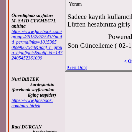
Yorum
Önerdigimiz sayfalar:
Sadece kayıtlı kullanıcı
M. SAID ÇEKMEG?L
Lütfen hesabınıza giriş
anisina
https://www.facebook.com/
Powere
groups/35152852543/?mul
ti_permalinks=1015385
Son Güncelleme ( 02-1
0899667544&notif_t=grou
p_highlights&notif_id=147
2405452361090
< Ö
[Geri Dön]
Nuri BiRTEK
kardeşimizin
(facebook sayfasından
ilginç tespitler)
https://www.facebook.
com/nuri.birtek
Raci DURCAN