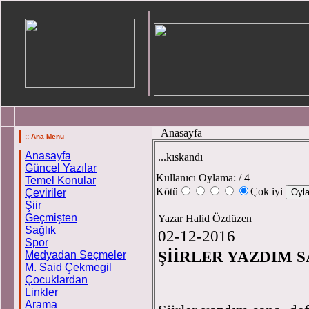
Anasayfa
:: Ana Menü
Anasayfa
...kıskandı
Güncel Yazılar
Kullanıcı Oylama:
/ 4
Temel Konular
Kötü
Çok iyi
Çeviriler
Şiir
Geçmişten
Yazar Halid Özdüzen
Sağlık
02-12-2016
Spor
ŞİİRLER YAZDIM 
Medyadan Seçmeler
M. Said Çekmegil
Çocuklardan
Linkler
Arama