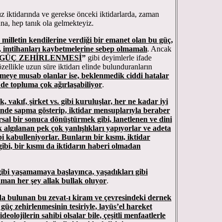
iktidarında ve gerekse önceki iktidarlarda, zaman
a, hep tanık ola gelmekteyiz.
, milletin kendilerine verdiği bir emanet olan bu güç,
, imtihanları kaybetmelerine sebep olmamalı
. Ancak
 GÜÇ ZEHİRLENMESİ
”
gibi deyimlerle ifade
zellikle uzun süre iktidarı elinde bulunduranların
meye musab olanlar ise, beklenmedik ciddi hatalar
 de topluma çok ağırlaşabiliyor
.
 vakıf, şirket vs. gibi kuruluşlar, her ne kadar iyi
çinde sapma gösterip, iktidar mensuplarıyla beraber
rsal bir sonuca dönüştürmek gibi, lanetlenen ve dini
algılanan pek çok yanlışlıkları yapıyorlar ve adeta
bi kabulleniyorlar. Bunların bir kısmı, iktidar
gibi, bir kısmı da iktidarın haberi olmadan
gibi yaşamamaya başlayınca, yaşadıkları gibi
aman her şey allak bullak oluyor
.
da bulunan bu zevat-ı kiram ve çevresindeki dernek
 güç zehirlenmesinin tesiriyle, layüs’el hareket
deolojilerin sahibi olsalar bile, çeşitli menfaatlerle