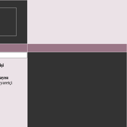
işi
ayısı
yaretçi