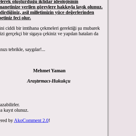
lerek oluşturduğu iktidar ideolojisinin
manetinize verilen görevlere hakkıyla layık olunuz.
dirdiğiniz, asil milletimizin yüce değerlerinden
tiniz feci olur.
ini ciddi bir imtihana çekmeleri gerektiği şu mubarek
i gerçekçi bir sigaya çekiniz ve yapılan hataları da
ayramlarınızı tebrikle, saygılar!...
Mehmet Yaman
Araştırmacı-Hukukçu
zabilirler.
ya kayıt olunuz.
red by
AkoComment 2.0
!