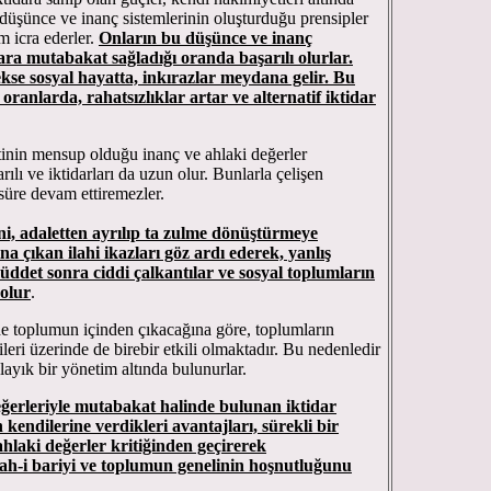
düşünce ve inanç sistemlerinin oluşturduğu prensipler
m icra ederler.
Onların bu düşünce ve inanç
lara mutabakat sağladığı oranda başarılı olurlar.
kse sosyal hayatta, inkırazlar meydana gelir. Bu
ı oranlarda, rahatsızlıklar artar ve alternatif iktidar
n mensup olduğu inanç ve ahlaki değerler
rılı ve iktidarları da uzun olur. Bunlarla çelişen
 süre devam ettiremezler.
ni, adaletten ayrılıp ta zulme dönüştürmeye
a çıkan ilahi ikazları göz ardı ederek, yanlış
üddet sonra ciddi çalkantılar ve sosyal toplumların
olur
.
de toplumun içinden çıkacağına göre, toplumların
ileri üzerinde de birebir etkili olmaktadır. Bu nedenledir
 layık bir yönetim altında bulunurlar.
ğerleriyle mutabakat halinde bulunan iktidar
kendilerine verdikleri avantajları, sürekli bir
 ahlaki değerler kritiğinden geçirerek
lah-i bariyi ve toplumun genelinin hoşnutluğunu