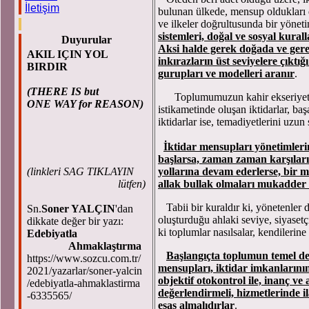
İletişim
bulunan ülkede, mensup oldukları 
ve ilkeler doğrultusunda bir yöneti
sistemleri, doğal ve sosyal kural
Duyurular
Aksi halde gerek doğada ve gere
AKIL IÇIN YOL
inkırazların üst seviyelere çıktığ
BIRDIR
gurupları ve modelleri aranır
.
(THERE IS but
Toplumumuzun kahir ekseriyetini
ONE WAY for REASON)
istikametinde oluşan iktidarlar, başa
iktidarlar ise, temadiyetlerini uzun
İktidar mensupları yönetimleri
başlarsa, zaman zaman karşıların
(
linkleri SAG TIKLAYIN
yollarına devam ederlerse, bir m
lütfen)
allak bullak olmaları mukadder 
Tabii bir kuraldır ki, yönetenler 
Sn.
Soner YALÇIN
'dan
oluşturduğu ahlaki seviye, siyasetç
dikkate değer bir yazı:
ki toplumlar nasılsalar, kendilerine
Edebiyatla
Ahmaklaştırma
Başlangıçta toplumun temel de
https://www.sozcu.com.tr/
mensupları, iktidar imkanlarının 
2021/yazarlar/soner-yalcin
objektif otokontrol ile, inanç ve
/edebiyatla-ahmaklastirma
değerlendirmeli, hizmetlerinde i
-6335565/
esas almalıdırlar
.