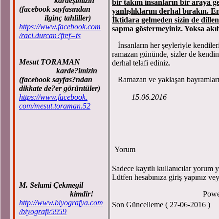
kardeşimizin
bir takım insanların bir araya ge
(facebook sayfasından
yanlışlıklarını derhal bırakın. E
ilginç tahliller)
İktidara gelmeden sizin de dillen
https://www.facebook.com
sapma göstermeyiniz. Yoksa akıbe
/raci.durcan?fref=ts
İnsanların her şeyleriyle kendiler
ramazan gününde, sizler de kendiniz
Mesut TORAMAN
derhal telafi ediniz.
karde?imizin
(facebook sayfas?ndan
Ramazan ve yaklaşan b
dikkate de?er görüntüler)
https://www.facebook.
15.06.2016
com/mesut.toraman.52
Yorum
Sadece kayıtlı kullanıcılar yorum ya
Lütfen hesabınıza giriş yapınız ve
M. Selami Çekmegil
kimdir!
Powe
http://www.biyografya.com
Son Güncelleme ( 27-06-2016 )
/biyografi/5959