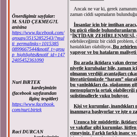
Ancak ne var ki, gerek zamanımız 
zaman ciddi sapmaların bulunduğun
Önerdigimiz sayfalar:
M. SAID ÇEKMEG?L
İnsanlar için bir imtihan aracı
anisina
bu gücü elinde bulunduranların
https://www.facebook.com/
“
İKTİDAR ZEHİRLENMESİ,
groups/35152852543/?mul
edebileceğimiz bir ciddi problem, ö
ti_permalinks=1015385
hastalıkları olabiliyor
.
Bu zehirlen
0899667544&notif_t=grou
yapıyor ve bu hataların maliyeti
p_highlights&notif_id=147
2405452361090
Bu arada iktidara yakın dernek,
niyetle kurulsalar bile, zaman i
olmanın verdiği avantajları çıka
literatürümüzde “haram” olarak 
Nuri BiRTEK
bu yanlışlıkları da, olağanmış gi
kardeşimizin
mensuplarıyla ortak olabileceği 
(facebook sayfasından
suiistimallerle vuku buluyor.
ilginç tespitler)
https://www.facebook.
Kişi ve kurumlar, inandıkları 
com/nuri.birtek
inanmaya başlıyorlar ve işte o z
Uzunca bir müddettir, iktidar
ve vakıflar gibi kurumlar, lütfen
Raci DURCAN
etmeyiniz. Farklı farklı inanç ve i