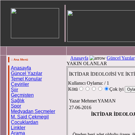
Anasayfa
Güncel Yazılar
:: Ana Menü
YAKIN OLANLAR
Anasayfa
Güncel Yazılar
İKTİDAR İDEOLOJİSİ VE İ
Temel Konular
Kullanıcı Oylama:
/ 1
Çeviriler
Kötü
Çok iyi
Şiir
Geçmişten
Sağlık
Yazar Mehmet YAMAN
Spor
27-06-2016
Medyadan Seçmeler
İKTİDAR İDEOLOJ
M. Said Çekmegil
Çocuklardan
Linkler
Arama
Öteden beri adet olduğu üzere, ikt