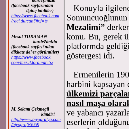
kardeşimizin
(facebook sayfasından
Konuyla ilgilene
ilginç tahliller)
Somuncuoğlunun d
https://www.facebook.com
/raci.durcan?fref=ts
Mezalimi”
derken
konu. Bu, gerek ül
Mesut TORAMAN
karde?imizin
platformda geldiği
(facebook sayfas?ndan
dikkate de?er görüntüler)
göstergesi idi.
https://www.facebook.
com/mesut.toraman.52
Ermenilerin 1900’
harbini kapsayan 
ülkemizi parçala
nasıl maşa olarak
M. Selami Çekmegil
ve yabancı yazarla
kimdir!
http://www.biyografya.com
eserlerin olduğun
/biyografi/5959