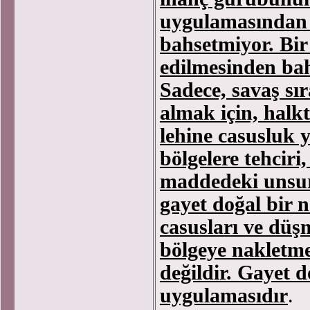
uygulamasından 
bahsetmiyor. Bir
edilmesinden bah
Sadece, savaş sı
almak için, halk
lehine casusluk y
bölgelere tehcir
maddedeki unsur
gayet doğal bir n
casusları ve düşm
bölgeye nakletme
değildir. Gayet 
uygulamasıdır
.