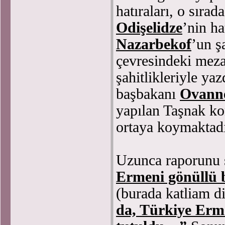
hatıraları, o sır
Odişelidze
’nin h
Nazarbekof
’un ş
çevresindeki mez
şahitlikleriyle yaz
başbakanı
Ovanne
yapılan Taşnak ko
ortaya koymaktadı
Uzunca raporunu ş
Ermeni gönüllü bi
(burada katliam d
da, Türkiye Erme