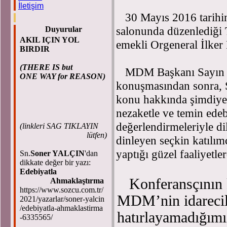
M
İletişim
30 Mayıs 2016 tarihind
salonunda düzenlediği 
Duyurular
AKIL IÇIN YOL
emekli Orgeneral İlker 
BIRDIR
(THERE IS but
MDM Başkanı Sayın Sad
ONE WAY for REASON)
konuşmasından sonra, S
konu hakkında şimdiye 
nezaketle ve temin edeb
değerlendirmeleriyle di
(
linkleri SAG TIKLAYIN
lütfen)
dinleyen seçkin katılım
yaptığı güzel faaliyetle
Sn.
Soner YALÇIN
'dan
dikkate değer bir yazı:
Edebiyatla
Konferansçının k
Ahmaklaştırma
https://www.sozcu.com.tr/
MDM’nin idarecili
2021/yazarlar/soner-yalcin
/edebiyatla-ahmaklastirma
hatırlayamadığımı
-6335565/