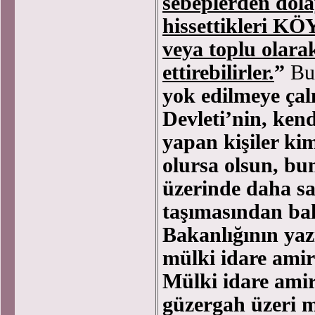
sebeplerden dola
hissettikleri 
veya toplu olarak
ettirebilirler.
”
Bu
yok edilmeye çal
Devleti’nin, ken
yapan kişiler kim
olursa olsun, bun
üzerinde daha sa
taşımasından bah
Bakanlığının yazı
mülki idare amir
Mülki idare amir
güzergah üzeri m