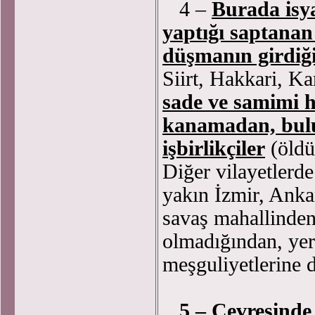
4 –
Burada isya
yaptığı saptanan 
düşmanın girdiği
Siirt, Hakkari, Ka
sade ve samimi h
kanamadan, bulu
işbirlikçiler
(öld
Diğer vilayetlerd
yakın İzmir, Anka
savaş mahallinden
olmadığından, yerl
meşguliyetlerine 
5 –
Çevresinde 