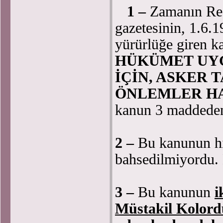
1 –
Zamanın Res
gazetesinin, 1.6.1
yürürlüğe giren k
HÜKÜMET UY
İÇİN, ASKER
ÖNLEMLER H
kanun 3 maddeden
2 –
Bu kanunun hi
bahsedilmiyordu. 
3 –
Bu kanunun
i
Müstakil Kolord