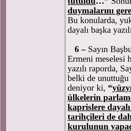
tutuldu
…”
Sonun
duymalarını ger
Bu konularda, yuk
dayalı başka yazıl
6 –
Sayın Başbu
Ermeni meselesi h
yazılı raporda, Sa
belki de unuttuğu
deniyor ki,
“
yüzyı
ülkelerin parlam
kaprislere dayalı 
tarihçileri de dah
kurulunun yapaca