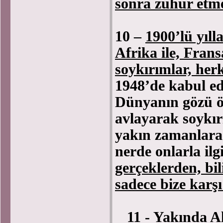
sonra zuhur etmes
10 –
1900’lü yıll
Afrika ile, Frans
soykırımlar, her
1948’de kabul e
Dünyanın gözü ön
avlayarak soykır
yakın zamanlara 
nerde onlarla ilg
gerçeklerden, bil
sadece bize karş
11 -
Yakında A