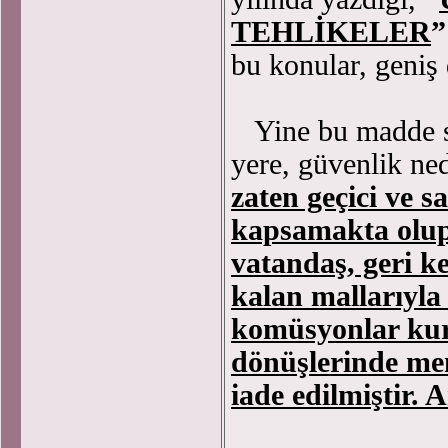
TEHLİKELER
”
bu konular, geniş d
Yine bu madde sad
yere, güvenlik ne
zaten geçici ve s
kapsamakta olup
vatandaş, geri k
kalan mallarıyla 
komüsyonlar kuru
dönüşlerinde men
iade edilmiştir. 