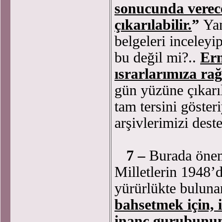
sonucunda verece
çıkarılabilir.
”
Yan
belgeleri inceley
bu değil mi?..
Erm
ısrarlarımıza ra
gün yüzüne çıkarı
tam tersini göster
arşivlerimizi des
7 –
Burada öneml
Milletlerin 1948’de
yürürlükte buluna
bahsetmek için, i
inanç gurubunun,