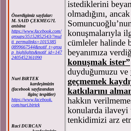
istediklerini beya
olmadığını, ancak
Önerdigimiz sayfalar:
M. SAID ÇEKMEG?L
Somuncuoğlu’nun 
anisina
konuşmalarıyla ilg
https://www.facebook.com/
groups/35152852543/?mul
cümleler halinde 
ti_permalinks=1015385
0899667544&notif_t=grou
beyanımıza verdi
p_highlights&notif_id=147
2405452361090
konuşmak ister”
duyduğumuzu ve
Nuri BiRTEK
geçmemek kaydıy
kardeşimizin
katkılarını alma
(facebook sayfasından
ilginç tespitler)
hakkın verilmemes
https://www.facebook.
com/nuri.birtek
konularda ilavey
tenkidimizi arz e
Raci DURCAN