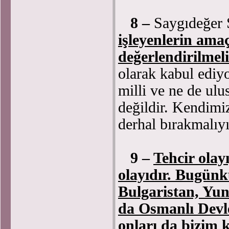
8 –
Saygıdeğer S
işleyenlerin amaç
değerlendirilmeli
olarak kabul ediyo
milli ve ne de ulu
değildir. Kendimi
derhal bırakmalıyı
9 –
Tehcir olay
olayıdır. Bugünk
Bulgaristan, Yun
da Osmanlı Devlet
onları da bizim k