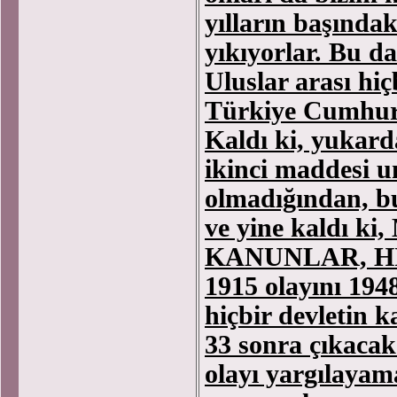
yılların başında
yıkıyorlar. Bu da
Uluslar arası hi
Türkiye Cumhuriy
Kaldı ki, yukard
ikinci maddesi u
olmadığından, b
ve yine kaldı 
KANUNLAR, H
1915 olayını 194
hiçbir devletin
33 sonra çıkacak
olayı yargılayam