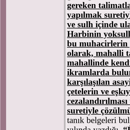
gereken talimatla
yapılmak suretiy
ve sulh içinde ul
Harbinin yoksul
bu muhacirlerin 
olarak, mahalli 
mahallinde kend
ikramlarda bulu
karşılaşılan asay
çetelerin ve eş
cezalandırılması
suretiyle çözülm
tanık belgeleri b
yılında yazdığı,
“