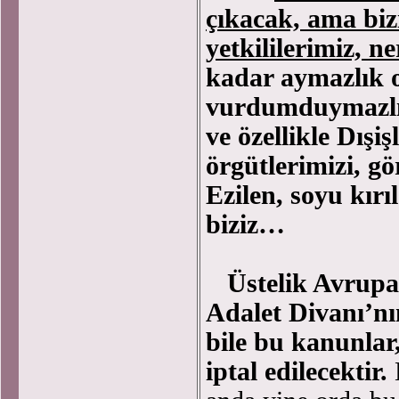
çıkacak, ama biz
yetkililerimiz, n
kadar aymazlık o
vurdumduymazlık
ve özellikle Dışiş
örgütlerimizi, g
Ezilen, soyu kı
biziz…
Üstelik Avrupa 
Adalet Divanı’n
bile bu kanunlar
iptal edilecektir.