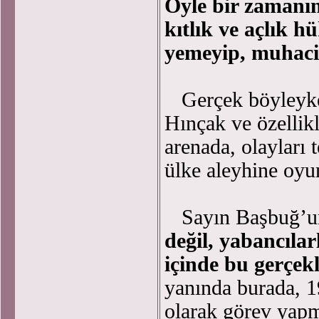
Öyle bir zamanın
kıtlık ve açlık 
yemeyip, muhacir
Gerçek böyleyk
Hınçak ve özellikl
arenada, olayları 
ülke aleyhine oyu
Sayın Başbuğ’un d
değil, yabancılar
içinde bu gerçekl
yanında burada, 
olarak görev yapm