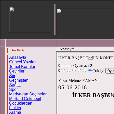
Anasayfa
:: Ana Menü
Anasayfa
İLKER BAŞBUĞUN KONFE
Güncel Yazılar
Kullanıcı Oylama:
/ 2
Temel Konular
Kötü
Çok iyi
Çeviriler
Şiir
Geçmişten
Yazar Mehmet YAMAN
Sağlık
05-06-2016
Spor
Medyadan Seçmeler
İLKER BAŞBU
M. Said Çekmegil
Çocuklardan
Linkler
Arama