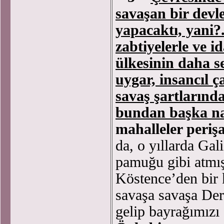
savaşan bir devl
yapacaktı, yani?
zabtiyelerle ve i
ülkesinin daha s
uygar, insancıl 
savaş şartlarında
bundan başka nas
mahalleler periş
da, o yıllarda Gal
pamuğu gibi atmış
Köstence’den bir
savaşa savaşa De
gelip bayrağımızı 