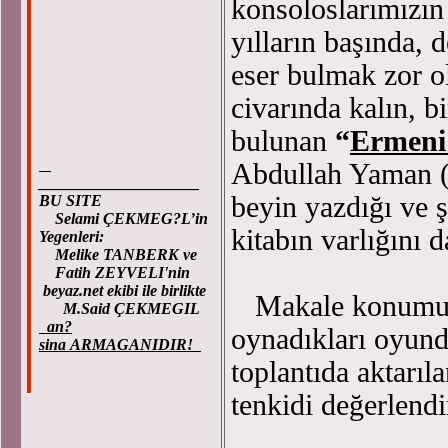
konsoloslarımızın
yılların başında, 
eser bulmak zor o
civarında kalın, bi
bulunan
“
Ermeni 
Abdullah Yaman (
____________________
beyin yazdığı ve 
BU SITE
Selami ÇEKMEG?L’in
kitabın varlığını 
Yegenleri:
Melike TANBERK ve
Fatih ZEYVELI'nin
beyaz.net ekibi ile birlikte
Makale konumuz,
M.Said ÇEKMEGIL
an?
oynadıkları oyun
sina ARMAGANIDIR!
toplantıda aktarıl
tenkidi değerlend