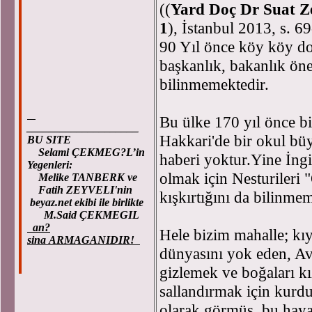
((
Yard Doç Dr Suat Ze
1
), İstanbul 2013, s. 6
90 Yıl önce köy köy do
başkanlık, bakanlık öner
bilinmemektedir.
Bu ülke 170 yıl önce b
____________________
Hakkari'de bir okul bü
BU SITE
Selami ÇEKMEG?L’in
haberi yoktur.Yine İngi
Yegenleri:
olmak için Nesturileri
Melike TANBERK ve
Fatih ZEYVELI'nin
kışkırtığını da bilinmem
beyaz.net ekibi ile birlikte
M.Said ÇEKMEGIL
an?
Hele bizim mahalle; kıyt
sina ARMAGANIDIR!
dünyasını yok eden, Av
gizlemek ve boğaları kı
sallandırmak için kurdu
olarak görmüş, bu hayal