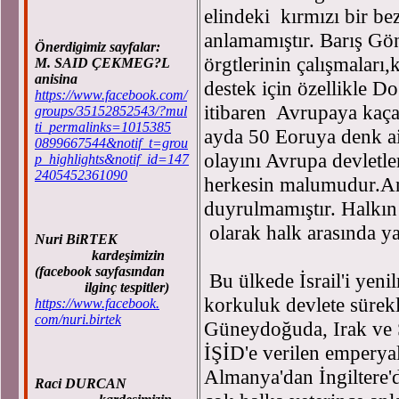
elindeki kırmızı bir bez
anlamamıştır. Barış Gönü
Önerdigimiz sayfalar:
örgtlerinin çalışmaları
M. SAID ÇEKMEG?L
anisina
destek için özellikle D
https://www.facebook.com/
itibaren Avrupaya kaça
groups/35152852543/?mul
ti_permalinks=1015385
ayda 50 Eoruya denk ai
0899667544&notif_t=grou
olayını Avrupa devletleri
p_highlights&notif_id=147
2405452361090
herkesin malumudur.Anc
duyrulmamıştır. Halkın 
olarak halk arasında ya
Nuri BiRTEK
kardeşimizin
(facebook sayfasından
Bu ülkede İsrail'i yeni
ilginç tespitler)
korkuluk devlete sürekli
https://www.facebook.
com/nuri.birtek
Güneydoğuda, Irak ve S
İŞİD'e verilen emperyal
Almanya'dan İngiltere'
Raci DURCAN