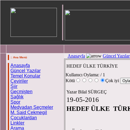
Anasayfa
Güncel Yazılar
:: Ana Menü
Anasayfa
HEDEF ÜLKE TÜRKİYE
Güncel Yazılar
Kullanıcı Oylama:
/ 1
Temel Konular
Kötü
Çok iyi
Çeviriler
Şiir
Geçmişten
Yazar Bilal SÜRGEÇ
Sağlık
19-05-2016
Spor
Medyadan Seçmeler
HEDEF ÜLKE TÜRKİ
M. Said Çekmegil
Çocuklardan
Linkler
Arama