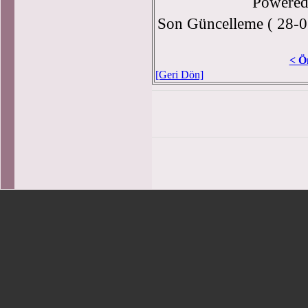
Powere
Son Güncelleme ( 28-0
< Ö
[Geri Dön]