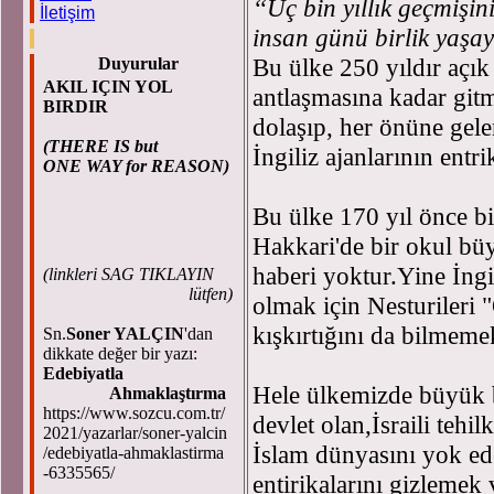
‘‘Üç bin yıllık geçmiş
İletişim
insan günü birlik yaşay
Bu ülke 250 yıldır açık
Duyurular
AKIL IÇIN YOL
antlaşmasına kadar git
BIRDIR
dolaşıp, her önüne gele
(THERE IS but
İngiliz ajanlarının entr
ONE WAY for REASON)
Bu ülke 170 yıl önce b
Hakkari'de bir okul bü
haberi yoktur.Yine İngi
(
linkleri SAG TIKLAYIN
lütfen)
olmak için Nesturileri
kışkırtığını da bilmeme
Sn.
Soner YALÇIN
'dan
dikkate değer bir yazı:
Edebiyatla
Hele ülkemizde büyük bi
Ahmaklaştırma
https://www.sozcu.com.tr/
devlet olan,İsraili tehi
2021/yazarlar/soner-yalcin
İslam dünyasını yok e
/edebiyatla-ahmaklastirma
-6335565/
entirikalarını gizlemek