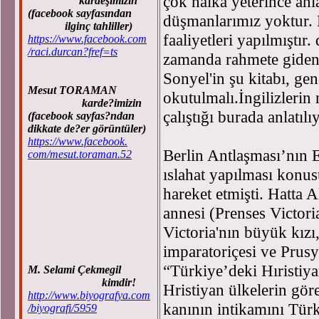
çok halka yeterince anl
kardeşimizin
(facebook sayfasından
düşmanlarımız yoktur. M
ilginç tahliller)
faaliyetleri yapılmıştır.
https://www.facebook.com
/raci.durcan?fref=ts
zamanda rahmete giden 
Sonyel'in şu kitabı, ge
Mesut TORAMAN
okutulmalı.İngilizlerin 
karde?imizin
çalıştığı burada anlatılı
(facebook sayfas?ndan
dikkate de?er görüntüler)
https://www.facebook.
Berlin Antlaşması’nın
com/mesut.toraman.52
ıslahat yapılması konus
hareket etmişti. Hatta 
annesi (Prenses Victoria
Victoria'nın büyük kızı,
imparatoriçesi ve Prusy
“Türkiye’deki Hıristiya
M. Selami Çekmegil
kimdir!
Hristiyan ülkelerin gör
http://www.biyografya.com
kanının intikamını Tür
/biyografi/5959