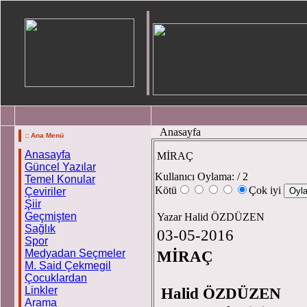
Anasayfa
:: Ana Menü
Anasayfa
MİRAÇ
Güncel Yazılar
Kullanıcı Oylama:
/ 2
Temel Konular
Kötü
Çok iyi
Çeviriler
Şiir
Geçmişten
Yazar Halid ÖZDÜZEN
Sağlık
03-05-2016
Spor
Medyadan Seçmeler
MİRAÇ
M. Said Çekmegil
Çocuklardan
Linkler
Halid ÖZDÜZEN
Arama