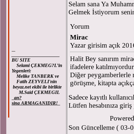
Selam sana Ya Muham
Gelmek İstiyorum senin
Yorum
Mirac
Yazar girisim açık 20
____________________
Halit Bey sanırım mira
BU SITE
Selami ÇEKMEG?L’in
ifadelere katılmıyordu
Yegenleri:
Diğer peygamberlerle n
Melike TANBERK ve
Fatih ZEYVELI'nin
görüşme, kitapta açıkça
beyaz.net ekibi ile birlikte
M.Said ÇEKMEGIL
Sadece kayıtlı kullanıcı
an?
sina ARMAGANIDIR!
Lütfen hesabınıza giriş
Powere
Son Güncelleme ( 03-0