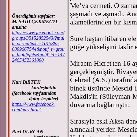
Me’va cenneti. O zaman
şaşmadı ve aşmadı. An
Önerdigimiz sayfalar:
alametlerinden bir kısm
M. SAID ÇEKMEG?L
anisina
https://www.facebook.com/
Sure baştan itibaren e
groups/35152852543/?mul
ti_permalinks=1015385
göğe yükselişini tasfir 
0899667544&notif_t=grou
p_highlights&notif_id=147
2405452361090
Miracın Hicret'ten 16 a
gerçekleşmiştir. Rivay
Cebrail (A.S.) tarafınd
Nuri BiRTEK
binek üstünde Mescid-i
kardeşimizin
(facebook sayfasından
Makdis'in (Süleyman Ma
ilginç tespitler)
duvarına bağlamıştır.
https://www.facebook.
com/nuri.birtek
Sırasıyla eski Aksa de
altındaki yerden Mescid
Raci DURCAN