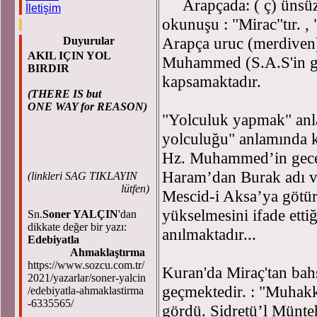
Arapçada: ( ç) ünsüz s
İletişim
okunuşu : "Mirac"tır. ,
Arapça uruc (merdiven)
Duyurular
AKIL IÇIN YOL
Muhammed (S.A.S'in g
BIRDIR
kapsamaktadır.
(THERE IS but
ONE WAY for REASON)
"Yolculuk yapmak" anla
yolculuğu" anlamında ku
Hz. Muhammed’in gece
Haram’dan Burak adı ve
(
linkleri SAG TIKLAYIN
lütfen)
Mescid-i Aksa’ya götür
yükselmesini ifade etti
Sn.
Soner YALÇIN
'dan
dikkate değer bir yazı:
anılmaktadır...
Edebiyatla
Ahmaklaştırma
https://www.sozcu.com.tr/
Kuran'da Miraç'tan bah
2021/yazarlar/soner-yalcin
geçmektedir. : "Muhakka
/edebiyatla-ahmaklastirma
-6335565/
gördü. Sidretü’l Münte