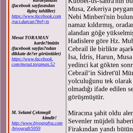
Kubbet-üs-sahra'nın bu
kardeşimizin
(facebook sayfasından
Musa, Zekeriya peyga
ilginç tahliller)
Nebi Minberi'nin bulu
https://www.facebook.com
/raci.durcan?fref=ts
namaz kıldırmış, orada
alandan göğe yükselmiş
Mesut TORAMAN
Hadislere göre Hz. Mu
karde?imizin
Cebrail ile birlikte aş
(facebook sayfas?ndan
dikkate de?er görüntüler)
İsa, İdris, Harun, Mus
https://www.facebook.
yedinci kat gökten sonr
com/mesut.toraman.52
Cebrail’in Sidret'ül M
yolculuğunu tek olarak
olmadığı ifade edilen s
görüşmüştür.
Miracına şahit oldu ale
M. Selami Çekmegil
kimdir!
Sevenler müjdeli haberi
http://www.biyografya.com
Firakından yandı bütün 
/biyografi/5959