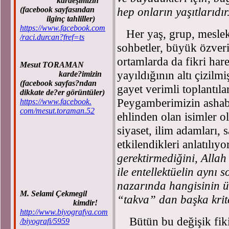
kardeşimizin
(facebook sayfasından
hep onların yaşıtlarıdır
ilginç tahliller)
https://www.facebook.com
Her yaş, grup, meslek 
/raci.durcan?fref=ts
sohbetler, büyük özveri
ortamlarda da fikri har
Mesut TORAMAN
yayıldığının altı çizilm
karde?imizin
(facebook sayfas?ndan
gayet verimli toplantıla
dikkate de?er görüntüler)
Peygamberimizin ashab
https://www.facebook.
com/mesut.toraman.52
ehlinden olan isimler o
siyaset, ilim adamları, 
etkilendikleri anlatılıyo
gerektirmediğini, Alla
ile entellektüelin aynı 
nazarında hangisinin ü
M. Selami Çekmegil
“takva” dan başka krit
kimdir!
http://www.biyografya.com
Bütün bu değişik fikir
/biyografi/5959