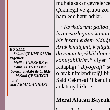
muhafazakâr çevrelerce
Çekmegil ve grubu zor 
hamlede hatırladılar.
“Korkularımı galiba y
lüzumsuzluğuna kanaat 
bir insani erdem olduğ
____________________
Artık kimliğimi, kişili
BU SITE
davamın teşekkül dönem
Selami ÇEKMEG?L’in
Yegenleri:
konuşabilirim.”
diyen 
Melike TANBERK ve
Kitaplığı
“Biyografi”
se
Fatih ZEYVELI'nin
beyaz.net ekibi ile birlikte
olarak nitelendirdiği b
M.Said ÇEKMEGIL
Said Çekmegil’i kendi d
an?
sina ARMAGANIDIR!
anlatmış bizlere.
Meral Afacan Bayrak