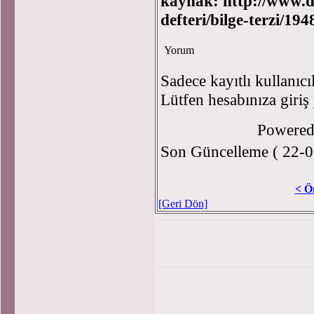
kaynak:
http://www.d
defteri/bilge-terzi/194
Yorum
Sadece kayıtlı kullanıcı
Lütfen hesabınıza giriş
Powere
Son Güncelleme ( 22-0
< Ö
[Geri Dön]