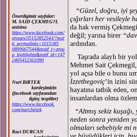
“Güzel, doğru, iyi şeyl
Önerdigimiz sayfalar:
çığırları her vesileyle h
M. SAID ÇEKMEG?L
da hak vermiş Çekmegil
anisina
https://www.facebook.com/
değil; yarına birer
“dav
groups/35152852543/?mul
ardından.
ti_permalinks=1015385
0899667544&notif_t=grou
p_highlights&notif_id=147
Taşrada alaylı bir yol 
2405452361090
Mehmet Sait Çekmegil, y
yol açsa bile o bunu 
İzzetbegoviç
’in izini s
Nuri BiRTEK
kardeşimizin
hayatına tatbik eden, o
(facebook sayfasından
insanlardan olma özlem
ilginç tespitler)
https://www.facebook.
com/nuri.birtek
“
Altmış sekiz kuşağı,
neden sonra yeniden yo
olmaları sebebiyle mi ne
Raci DURCAN
ve büyüdükleri için, b