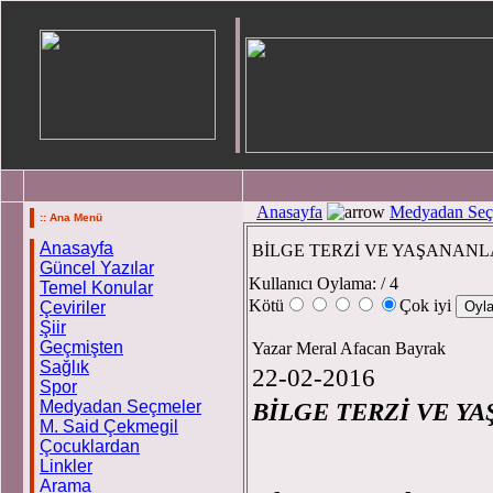
Anasayfa
Medyadan Seç
:: Ana Menü
Anasayfa
BİLGE TERZİ VE YAŞANAN
Güncel Yazılar
Kullanıcı Oylama:
/ 4
Temel Konular
Kötü
Çok iyi
Çeviriler
Şiir
Geçmişten
Yazar Meral Afacan Bayrak
Sağlık
22-02-2016
Spor
Medyadan Seçmeler
BİLGE TERZİ VE Y
M. Said Çekmegil
Çocuklardan
Linkler
M
Arama