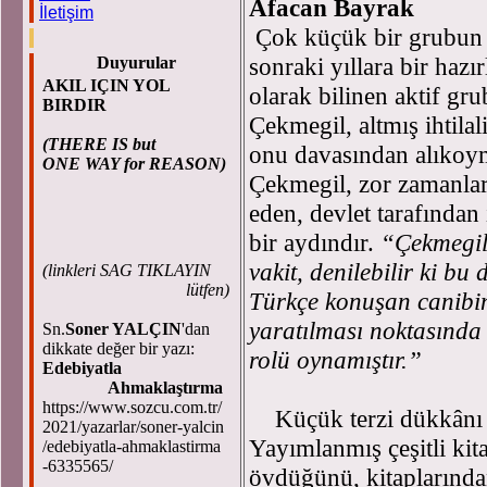
Afacan Bayrak
İletişim
Çok küçük bir grubun M
sonraki yıllara bir hazır
Duyurular
AKIL IÇIN YOL
olarak bilinen aktif g
BIRDIR
Çekmegil, altmış ihtilal
(THERE IS but
onu davasından alıko
ONE WAY for REASON)
Çekmegil, zor zamanlard
eden, devlet tarafından
bir aydındır.
“Çekmegil’
vakit, denilebilir ki b
(
linkleri SAG TIKLAYIN
lütfen)
Türkçe konuşan canibin
yaratılması noktasınd
Sn.
Soner YALÇIN
'dan
dikkate değer bir yazı:
rolü oynamıştır.”
Edebiyatla
Ahmaklaştırma
https://www.sozcu.com.tr/
Küçük terzi dükkânı a
2021/yazarlar/soner-yalcin
Yayımlanmış çeşitli kit
/edebiyatla-ahmaklastirma
-6335565/
övdüğünü, kitaplarında