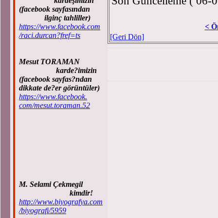
Son Güncelleme ( 06-0
kardeşimizin
(facebook sayfasından
ilginç tahliller)
https://www.facebook.com
< Ö
/raci.durcan?fref=ts
[Geri Dön]
Mesut TORAMAN
karde?imizin
(facebook sayfas?ndan
dikkate de?er görüntüler)
https://www.facebook.
com/mesut.toraman.52
M. Selami Çekmegil
kimdir!
http://www.biyografya.com
/biyografi/5959