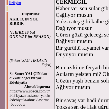
ÇEKME
İletişim
Haber ver sen sular gib
Çağlıyor musun
Duyurular
AKIL IÇIN YOL
Yoksa ateş gibi kalbe g
BIRDIR
Dağlıyor musun
(THERE IS but
Gören gözü geleceği se
ONE WAY for REASON)
Bağlıyor musun
Bir gürültü kıyamet va
Duyuyor musun
(
linkleri SAG TIKLAYIN
lütfen)
Bu naz kime feryadı bi
Acıların yeisten mi? 
Sn.
Soner YALÇIN
'dan
dikkate değer bir yazı:
Gözün yaşlı benzin sol
Edebiyatla
Ağlıyor musun
Ahmaklaştırma
https://www.sozcu.com.tr/
2021/yazarlar/soner-yalcin
Bir savaş var hadi dur
/edebiyatla-ahmaklastirma
-6335565/
Yoksa sen de Hak uğru