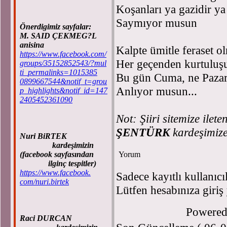
Koşanları ya gazidir ya
Saymıyor musun
Önerdigimiz sayfalar:
M. SAID ÇEKMEG?L
anisina
Kalpte ümitle feraset o
https://www.facebook.com/
Her geçenden kurtuluş
groups/35152852543/?mul
ti_permalinks=1015385
Bu gün Cuma, ne Pazar
0899667544&notif_t=grou
Anlıyor musun...
p_highlights&notif_id=147
2405452361090
Not: Şiiri sitemize ilet
ŞENTÜRK
kardeşimize 
Nuri BiRTEK
kardeşimizin
(facebook sayfasından
Yorum
ilginç tespitler)
https://www.facebook.
Sadece kayıtlı kullanıcı
com/nuri.birtek
Lütfen hesabınıza giriş
Powere
Raci DURCAN