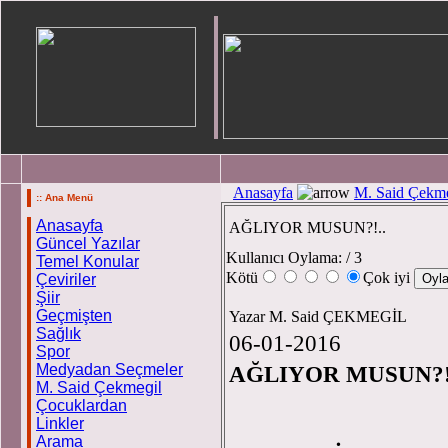
Anasayfa
M. Said Çekme
:: Ana Menü
Anasayfa
AĞLIYOR MUSUN?!..
Güncel Yazılar
Kullanıcı Oylama:
/ 3
Temel Konular
Kötü
Çok iyi
Çeviriler
Şiir
Geçmişten
Yazar M. Said ÇEKMEGİL
Sağlık
06-01-2016
Spor
Medyadan Seçmeler
AĞLIYOR MUSUN?!
M. Said Çekmegil
Çocuklardan
Linkler
M. S
Arama