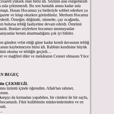
reti yüksek olan birisi idi. Sözünü asla esirgemezdi
n asla çekinmezdi. Bu son hastalık anına kadar asla
mıştı. Hasan Hocamızı ya birileriyle sohbet ederken ya
 gazete ve kitap okurken görürdünüz. Merhum Hocamız
 ederdi. Örneğin; düğünde, sünnette, çay ocağında,
um bulursa tebliğ faaliyetine devam ederdi. Ömrünü
ızdı. Bunları söylerken hocamızı tanımayanlar
tanıyanlar benim abartmadığımı çok iyi bilirler.
ünden vefat ettiği güne kadar kendi davasının tebliğ
canını kaybetmeyen birisi idi. Rabbim kendisine büyük
rünü okuma ve tebliğle geçirdi…
t ve mağfiret diler ve mekânının Cennet olmasını Yüce
ASAN BEGEÇ
attin ÇEKMEGİL
nı üzüntü içinde öğrendim. Allah'tan rahmet,
yorum.
 karşıyı da kırmadan yapabilen, bir cümlesi ile bir sayfa,
ilen hocamızdı. Fikir kulübünün müdavimlerinden ve en
ndı.
..