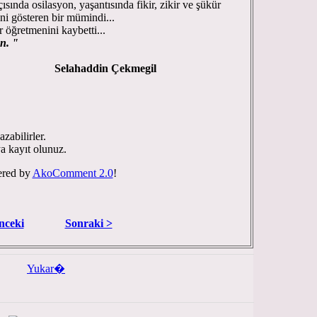
ısında osilasyon, yaşantısında fikir, zikir ve şükür
ni gösteren bir mümindi...
 öğretmenini kaybetti...
un. "
Selahaddin Çekmegil
zabilirler.
ya kayıt olunuz.
red by
AkoComment 2.0
!
nceki
Sonraki >
Yukar�