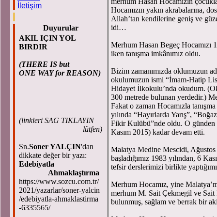
merhum Hasan Hocamızın çocukları
İletişim
Hocamızın yakın akrabalarına, dostl
Allah’tan kendilerine geniş ve güze
idi…
Duyurular
AKIL IÇIN YOL
Merhum Hasan Begeç Hocamızı 1966
BIRDIR
iken tanışma imkânımız oldu.
(THERE IS but
Bizim zamanımızda oklumuzun adı 
ONE WAY for REASON)
okulumuzun ismi “İmam-Hatip Lise
Hidayet İlkokulu’nda okudum. (O
300 metrede bulunan yerdedir.) M
Fakat o zaman Hocamızla tanışma 
yılında “Hayırlarda Yarış”, “Boğaz
(
linkleri SAG TIKLAYIN
Fikir Kulübü”nde oldu. O günden s
lütfen)
Kasım 2015) kadar devam etti.
Sn.
Soner YALÇIN
'dan
Malatya Medine Mescidi, Ağustos 
dikkate değer bir yazı:
başladığımız 1983 yılından, 6 Kas
Edebiyatla
tefsir derslerimizi birlikte yaptığı
Ahmaklaştırma
https://www.sozcu.com.tr/
Merhum Hocamız, yine Malatya’mızın
2021/yazarlar/soner-yalcin
merhum M. Sait Çekmegil ve Sait Er
/edebiyatla-ahmaklastirma
bulunmuş, sağlam ve berrak bir aki
-6335565/