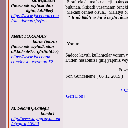
kardeşimizin
Etrafında daima bir enerji, bakış aç
(facebook sayfasından
bulunan, iktisadi yaşamanın örneği
ilginç tahliller)
Mekanı cennet olsun... Malatya bir
https://www.facebook.com
" İnnâ lillâh ve innâ ileyhi râci
/raci.durcan?fref=ts
Mesut TORAMAN
karde?imizin
Yorum
(facebook sayfas?ndan
dikkate de?er görüntüler)
Sadece kayıtlı kullanıcılar yorum ya
https://www.facebook.
Lütfen hesabınıza giriş yapınız ve
com/mesut.toraman.52
Powe
Son Güncelleme ( 06-12-2015 )
< Ö
[Geri Dön]
M. Selami Çekmegil
kimdir!
http://www.biyografya.com
/biyografi/5959