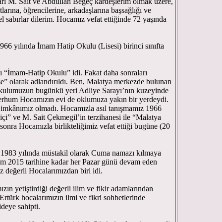
 M. Sait ve Abdullah Begeç kardeşlerim olmak üzere,
arına, öğrencilerine, arkadaşlarına başsağlığı ve
l sabırlar dilerim. Hocamız vefat ettiğinde 72 yaşında
 yılında İmam Hatip Okulu (Lisesi) birinci sınıfta
“İmam-Hatip Okulu” idi. Fakat daha sonraları
” olarak adlandırıldı. Ben, Malatya merkezde bulunan
kulumuzun bugünkü yeri Adliye Sarayı’nın kuzeyinde
erhum Hocamızın evi de oklumuza yakın bir yerdeydi.
imkânımız olmadı. Hocamızla asıl tanışmamız 1966
içi” ve M. Sait Çekmegil’in terzihanesi ile “Malatya
onra Hocamızla birlikteliğimiz vefat ettiği bugüne (20
1983 yılında müstakil olarak Cuma namazı kılmaya
ım 2015 tarihine kadar her Pazar günü devam eden
mız değerli Hocalarımızdan biri idi.
 yetiştirdiği değerli ilim ve fikir adamlarından
türk hocalarımızın ilmi ve fikri sohbetlerinde
deye sahipti.