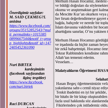
Merhum Hasan Hocamız, medeni cesa
ve bildiği doğruları da söylemekte
okuma ve araştırmaktan geri kalma
Önerdigimiz sayfalar:
da Mescitte Kur’an okurken veya
M. SAID ÇEKMEG?L
her fırsatı değerlendirmeye gayret
anisina
bağda, bahçede ve nerede bir topl
https://www.facebook.com/
İslam davasına vakfeden bir hocam
groups/35152852543/?mul
abarttığımı sanırlar, O’nu yakinen 
ti_permalinks=1015385
0899667544&notif_t=grou
Merhum Hasan Hocamızı gördüğüm g
p_highlights&notif_id=147
ve irşadında da hiçbir zaman heye
2405452361090
bir zekâ bahşetmişti. Hocamız öm
Tekrar Rabbimden kendisine rahme
Allah’tan temenni ederim.
Vesselam…
Nuri BiRTEK
kardeşimizin
Malatyalıların Öğretmeni H
(facebook sayfasından
ilginç tespitler)
Selah
https://www.facebook.
Hasan Begeç öğretmenimizin vefatı
com/nuri.birtek
yakınlarına sabr-ı cemil niyaz edi
Tenkit ibadetini en iyi bir şekilde,
bir hitabı ile bir kitap oluşturab
fazla usul hakkında söz alanlarında
Raci DURCAN
Fikirlerinden çok istifademiz oldu.