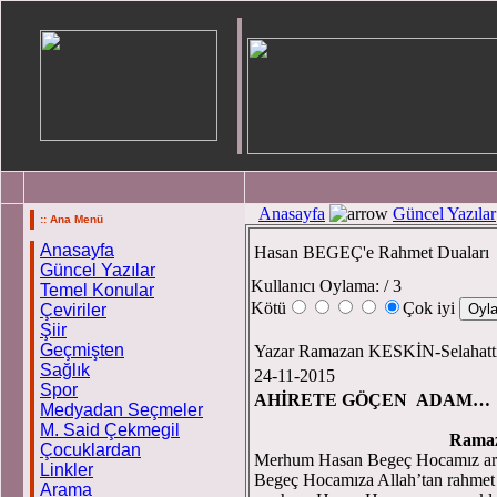
Anasayfa
Güncel Yazılar
:: Ana Menü
Anasayfa
Hasan BEGEÇ'e Rahmet Duaları
Güncel Yazılar
Kullanıcı Oylama:
/ 3
Temel Konular
Kötü
Çok iyi
Çeviriler
Şiir
Geçmişten
Yazar Ramazan KESKİN-Selaha
Sağlık
24-11-2015
Spor
AHİRETE GÖÇEN ADAM…
Medyadan Seçmeler
M. Said Çekmegil
Rama
Çocuklardan
Merhum Hasan Begeç Hocamız ara
Linkler
Begeç Hocamıza Allah’tan rahmet v
Arama