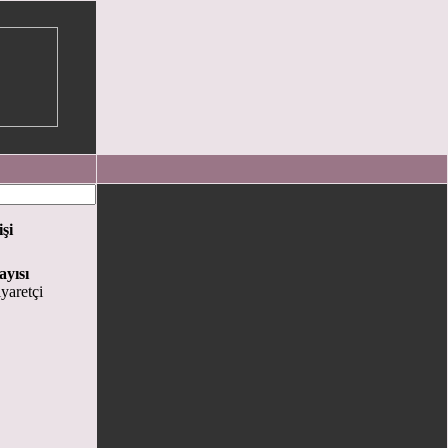
işi
ayısı
yaretçi