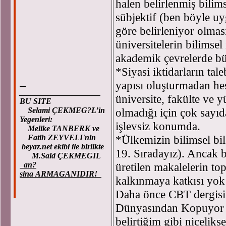
halen belirlenmiş bilims
sübjektif (ben böyle u
göre belirleniyor olması
üniversitelerin bilimsel
akademik çevrelerde bü
*Siyasi iktidarların tal
yapısı oluşturmadan hes
____________________
üniversite, fakülte ve 
BU SITE
olmadığı için çok sayıd
Selami ÇEKMEG?L’in
Yegenleri:
işlevsiz konumda.
Melike TANBERK ve
*Ülkemizin bilimsel bilg
Fatih ZEYVELI'nin
beyaz.net ekibi ile birlikte
19. Sıradayız). Ancak b
M.Said ÇEKMEGIL
üretilen makalelerin to
an?
sina ARMAGANIDIR!
kalkınmaya katkısı yok 
Daha önce CBT dergisi
Dünyasından Kopuyor 
belirtiğim gibi nicelik