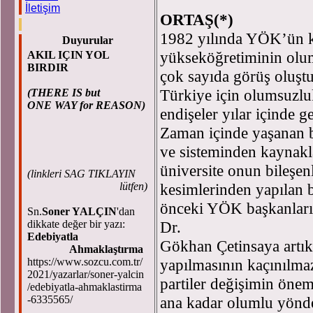
Prof. D
İletişim
ORTAŞ(*)
1982 yılında YÖK’ün ku
Duyurular
yükseköğretiminin olu
AKIL IÇIN YOL
BIRDIR
çok sayıda görüş oluş
Türkiye için olumsuzlu
(THERE IS but
ONE WAY for REASON)
endişeler yılar içinde ge
Zaman içinde yaşanan 
ve sisteminden kaynakla
üniversite onun bileşen
(
linkleri SAG TIKLAYIN
kesimlerinden yapılan bü
lütfen)
önceki YÖK başkanları
Sn.
Soner YALÇIN
'dan
Dr.
dikkate değer bir yazı:
Edebiyatla
Gökhan Çetinsaya artı
Ahmaklaştırma
yapılmasının kaçınılmaz
https://www.sozcu.com.tr/
2021/yazarlar/soner-yalcin
partiler değişimin önem
/edebiyatla-ahmaklastirma
ana kadar olumlu yönde
-6335565/