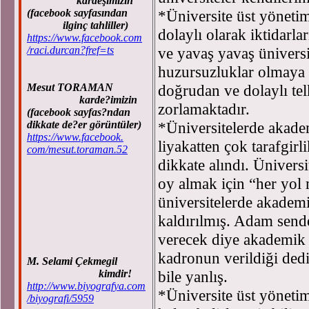
kardeşimizin
*Üniversite üst yöneti
(facebook sayfasından
ilginç tahliller)
dolaylı olarak iktidarla
https://www.facebook.com
ve yavaş yavaş üniversit
/raci.durcan?fref=ts
huzursuzluklar olmaya 
doğrudan ve dolaylı tel
Mesut TORAMAN
karde?imizin
zorlamaktadır.
(facebook sayfas?ndan
*Üniversitelerde akade
dikkate de?er görüntüler)
https://www.facebook.
liyakatten çok tarafgirl
com/mesut.toraman.52
dikkate alındı. Üniversi
oy almak için “her yol 
üniversitelerde akademi
kaldırılmış. Adam sende
verecek diye akademik y
kadronun verildiği de
M. Selami Çekmegil
bile yanlış.
kimdir!
http://www.biyografya.com
*Üniversite üst yönetim
/biyografi/5959