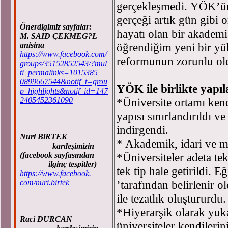
gerçekleşmedi. YÖK’ün 
gerçeği artık gün gibi o
Önerdigimiz sayfalar:
hayatı olan bir akadem
M. SAID ÇEKMEG?L
öğrendiğim yeni bir yü
anisina
https://www.facebook.com/
reformunun zorunlu ol
groups/35152852543/?mul
ti_permalinks=1015385
0899667544&notif_t=grou
YÖK ile birlikte yapıla
p_highlights&notif_id=147
*Üniversite ortamı ken
2405452361090
yapısı sınırlandırıldı v
indirgendi.
Nuri BiRTEK
* Akademik, idari ve ma
kardeşimizin
*Üniversiteler adeta te
(facebook sayfasından
ilginç tespitler)
tek tip hale getirildi.
https://www.facebook.
’tarafından belirlenir o
com/nuri.birtek
ile tezatlık oluştururdu.
*Hiyerarşik olarak yuka
Raci DURCAN
üniversiteler kendilerin