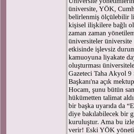
Üniversite yönetimleri
üniversite, YÖK, Cumh
belirlenmiş ölçülebilir 
kişisel ilişkilere bağlı 
zaman zaman yönetil
üniversiteler üniversit
etkisinde işlevsiz duru
kamuoyuna liyakate daya
oluşturması üniversitel
Gazeteci Taha Akyol 9
Başkanı'na açık mektu
Hocam, şunu bütün sam
hükümetten talimat aldı
bir başka uyarıda da “
diye bakılabilecek bir 
kuruluştur. Ama bu izl
verir! Eski YÖK yöneti