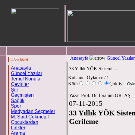
Anasayfa
Güncel Yazılar
:: Ana Menü
Anasayfa
33 Yıllık YÖK Sistemi:...
Güncel Yazılar
Kullanıcı Oylama:
/ 1
Temel Konular
Kötü
Çok iyi
Çeviriler
Şiir
Geçmişten
Yazar Prof. Dr. İbrahim ORTAŞ
Sağlık
07-11-2015
Spor
Medyadan Seçmeler
33 Yıllık YÖK Siste
M. Said Çekmegil
Gerileme
Çocuklardan
Linkler
Arama