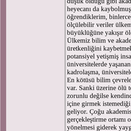
düşük olduğu gibi aka
heyecanı da kaybolmuş
öğrendiklerim, binlerce
ölçülebilir veriler ülke
büyüklüğüne yakışır öl
Ülkemiz bilim ve akad
üretkenliğini kaybetmek
potansiyel yetişmiş ins
üniversitelerde yaşana
kadrolaşma, üniversitele
En kötüsü bilim çevrele
var. Sanki üzerine ölü 
zorunlu değilse kendin
içine girmek istemediğ
geliyor. Çoğu akademisy
gerçekleştirme ortamı ol
yönelmesi giderek yayg