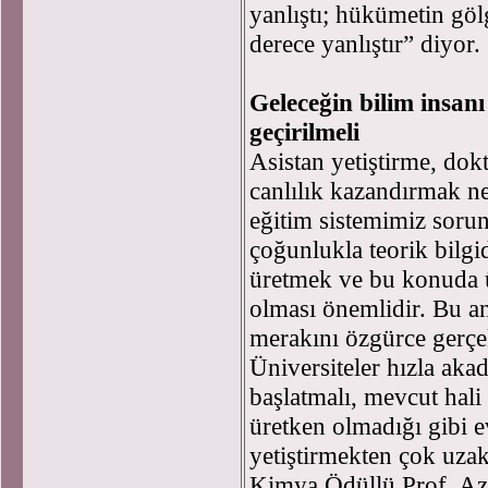
yanlıştı; hükümetin gö
derece yanlıştır” diyor.
Geleceğin bilim insan
geçirilmeli
Asistan yetiştirme, dokt
canlılık kazandırmak ne
eğitim sistemimiz soru
çoğunlukla teorik bilgi
üretmek ve bu konuda ü
olması önemlidir. Bu an
merakını özgürce gerçek
Üniversiteler hızla aka
başlatmalı, mevcut hali
üretken olmadığı gibi e
yetiştirmekten çok uza
Kimya Ödüllü Prof. Azi