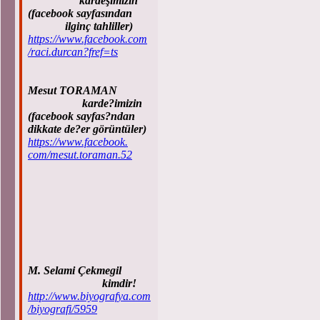
kardeşimizin
(facebook sayfasından
ilginç tahliller)
https://www.facebook.com
/raci.durcan?fref=ts
Mesut TORAMAN
karde?imizin
(facebook sayfas?ndan
dikkate de?er görüntüler)
https://www.facebook.
com/mesut.toraman.52
M. Selami Çekmegil
kimdir!
http://www.biyografya.com
/biyografi/5959