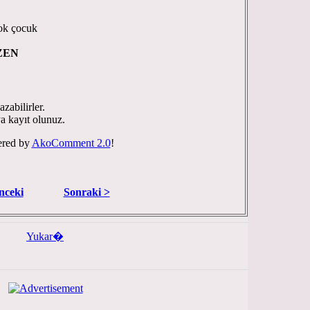
yok çocuk
ZEN
zabilirler.
ya kayıt olunuz.
red by
AkoComment 2.0
!
nceki
Sonraki >
Yukar�