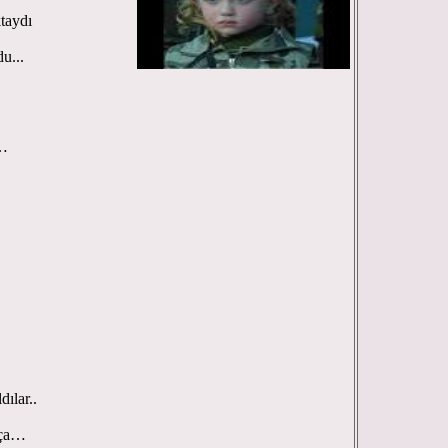
taydı
u...
n…
ılar..
rça…