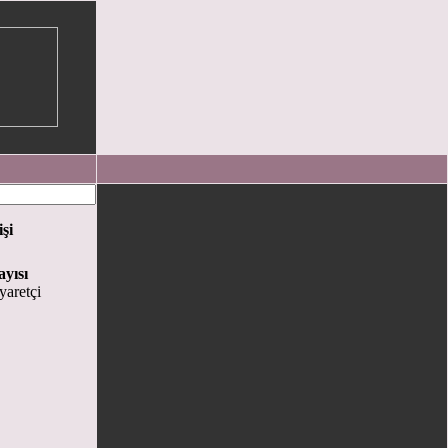
işi
ayısı
aretçi