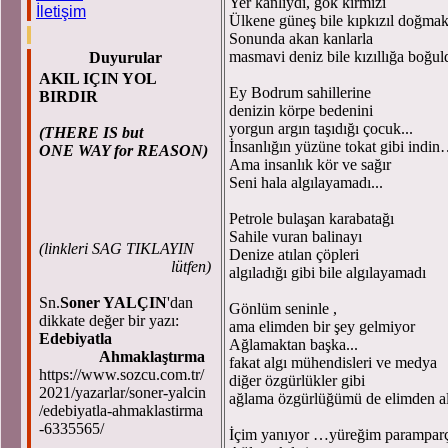
Yer kanlıydı, gök kırmızı
İletişim
Ülkene güneş bile kıpkızıl doğmak
Sonunda akan kanlarla
masmavi deniz bile kızıllığa boğuld
Duyurular
AKIL IÇIN YOL
Ey Bodrum sahillerine
BIRDIR
denizin körpe bedenini
yorgun argın taşıdığı çocuk...
(THERE IS but
İnsanlığın yüzüne tokat gibi indi
ONE WAY for REASON)
Ama insanlık kör ve sağır
Seni hala algılayamadı...
Petrole bulaşan karabatağı
Sahile vuran balinayı
(
linkleri SAG TIKLAYIN
Denize atılan çöpleri
lütfen)
algıladığı gibi bile algılayamadı
Sn.
Soner YALÇIN
'dan
Gönlüm seninle ,
dikkate değer bir yazı:
ama elimden bir şey gelmiyor
Edebiyatla
Ağlamaktan başka...
Ahmaklaştırma
fakat algı mühendisleri ve medya
https://www.sozcu.com.tr/
diğer özgürlükler gibi
2021/yazarlar/soner-yalcin
ağlama özgürlüğümü de elimden ald
/edebiyatla-ahmaklastirma
-6335565/
İçim yanıyor …yüreğim parampa