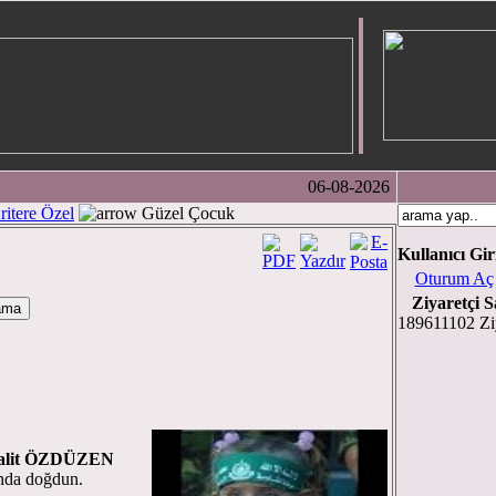
06-08-2026
ritere Özel
Güzel Çocuk
Kullanıcı Gir
Oturum Aç
Ziyaretçi S
189611102 Ziy
li göçmen'e)
alit ÖZDÜZEN
ında doğdun.