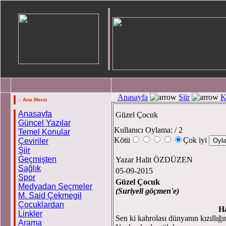
Anasayfa
Şiir
K
:: Ana Menü
Anasayfa
Güzel Çocuk
Güncel Yazılar
Kullanıcı Oylama:
/ 2
Temel Konular
Kötü
Çok iyi
Çeviriler
Şiir
Geçmişten
Yazar Halit ÖZDÜZEN
Sağlık
05-09-2015
Spor
Güzel Çocuk
Medyadan Seçmeler
(Suriye
M. Said Çekmegil
Çocuklardan
H
Linkler
Sen ki kahrolası dünyanın kızıllığ
Arama