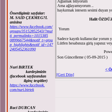
Ağlamak lstiyorum
Ama ağlayamıyorum ..
haykırmak istesem sesimi duyan 
Önerdigimiz sayfalar:
M. SAID ÇEKMEG?L
Halit ÖZDÜ
anisina
https://www.facebook.com/
Yorum
groups/35152852543/?mul
ti_permalinks=1015385
Sadece kayıtlı kullanıcılar yorum ya
0899667544&notif_t=grou
Lütfen hesabınıza giriş yapınız ve
p_highlights&notif_id=147
2405452361090
Powe
Son Güncelleme ( 05-09-2015 )
Nuri BiRTEK
< Ö
kardeşimizin
[Geri Dön]
(facebook sayfasından
ilginç tespitler)
https://www.facebook.
com/nuri.birtek
Raci DURCAN