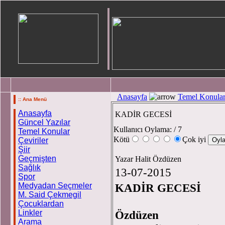
Anasayfa
Temel Konula
:: Ana Menü
Anasayfa
KADİR GECESİ
Güncel Yazılar
Kullanıcı Oylama:
/ 7
Temel Konular
Kötü
Çok iyi
Çeviriler
Şiir
Geçmişten
Yazar Halit Özdüzen
Sağlık
13-07-2015
Spor
Medyadan Seçmeler
KADİR GECESİ
M. Said Çekmegil
H
Çocuklardan
Linkler
Özdüzen
Arama