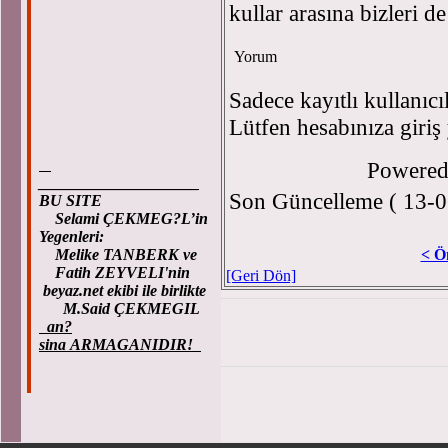
kullar arasına bizleri de
Yorum
Sadece kayıtlı kullanıcı
Lütfen hesabınıza giriş
Powere
____________________
Son Güncelleme ( 13-0
BU SITE
Selami ÇEKMEG?L’in
Yegenleri:
Melike TANBERK ve
< Ö
Fatih ZEYVELI'nin
[Geri Dön]
beyaz.net ekibi ile birlikte
M.Said ÇEKMEGIL
an?
sina ARMAGANIDIR!