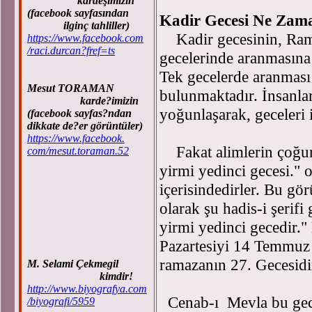
kardeşimizin
(facebook sayfasından
Kadir Gecesi Ne Zam
ilginç tahliller)
Kadir gecesinin, Rama
https://www.facebook.com
/raci.durcan?fref=ts
gecelerinde aranmasına 
Tek gecelerde aranması
Mesut TORAMAN
bulunmaktadır. İnsanl
karde?imizin
yoğunlaşarak, geceleri i
(facebook sayfas?ndan
dikkate de?er görüntüler)
https://www.facebook.
Fakat alimlerin çoğun
com/mesut.toraman.52
yirmi yedinci gecesi." 
içerisindedirler. Bu gö
olarak şu hadis-i şerifi
yirmi yedinci gecedir
Pazartesiyi 14 Temmuz 
ramazanın 27. Gecesidi
M. Selami Çekmegil
kimdir!
http://www.biyografya.com
Cenab-ı Mevla bu gece
/biyografi/5959