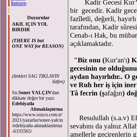
Kadir Gecesi Kur’ân-
İletişim
bir gecedir. Kadir gec
fazîletli, değerli, hayı
Duyurular
AKIL IÇIN YOL
tarafından, Kadir sûresi
BIRDIR
Cenab-ı Hak, bu mübare
(THERE IS but
açıklamaktadır.
ONE WAY for REASON)
"Biz onu (
Kur'an'ı
) K
gecesinin ne olduğunu 
aydan hayırlıdır.. O g
(
linkleri SAG TIKLAYIN
lütfen)
ve Ruh her iş için ine
Tâ fecrin (ş
afağın
) do
Sn.
Soner YALÇIN
'dan
dikkate değer bir yazı:
Edebiyatla
Ahmaklaştırma
https://www.sozcu.com.tr/
Resulullah (s.a.v) Efe
2021/yazarlar/soner-yalcin
sevabını da yalnız Alla
/edebiyatla-ahmaklastirma
-6335565/
amellerle geçirenlerin 