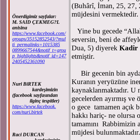
(Buhârî, İman, 25, 27,
müjdesini vermektedir.
Önerdigimiz sayfalar:
M. SAID ÇEKMEG?L
anisina
Yine bu gecede “Allah’
https://www.facebook.com/
seversin, beni de affey
groups/35152852543/?mul
ti_permalinks=1015385
Dua, 5) diyerek
Kadir 
0899667544&notif_t=grou
etmiştir.
p_highlights&notif_id=147
2405452361090
Bir gecenin bin aydan
Kuranın yeryüzüne iner
Nuri BiRTEK
kaynaklanmaktadır. U 
kardeşimizin
(facebook sayfasından
gecelerden ayırmış ve ö
ilginç tespitler)
o gece tamamen açık bu
https://www.facebook.
com/nuri.birtek
hakkı hariç- ne olursa 
tamamını Rabbimizin a
müjdesi bulunmaktadır
Raci DURCAN