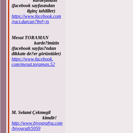
kardeşimizin
(facebook sayfasından
ilginç tahliller)
https://www.facebook.com
/raci.durcan?fref=ts
Mesut TORAMAN
karde?imizin
(facebook sayfas?ndan
dikkate de?er görüntüler)
https://www.facebook.
com/mesut.toraman.52
M. Selami Çekmegil
kimdir!
http://www.biyografya.com
/biyografi/5959