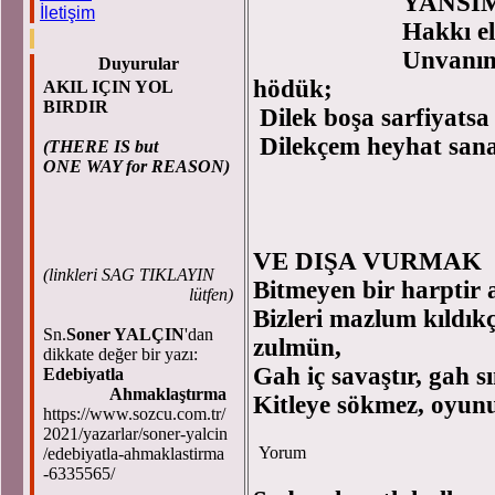
YANSI
İletişim
Hakkı el
Unvanın 
Duyurular
hödük;
AKIL IÇIN YOL
BIRDIR
Dilek boşa sarfiyats
Dilekçem heyhat sana,
(THERE IS but
ONE WAY for REASON)
VE DIŞA VURMAK
(
linkleri SAG TIKLAYIN
Bitmeyen bir harptir
lütfen)
Bizleri mazlum kıldık
Sn.
Soner YALÇIN
'dan
zulmün,
dikkate değer bir yazı:
Gah iç savaştır, gah sı
Edebiyatla
Ahmaklaştırma
Kitleye sökmez, oyunu
https://www.sozcu.com.tr/
2021/yazarlar/soner-yalcin
Yorum
/edebiyatla-ahmaklastirma
-6335565/