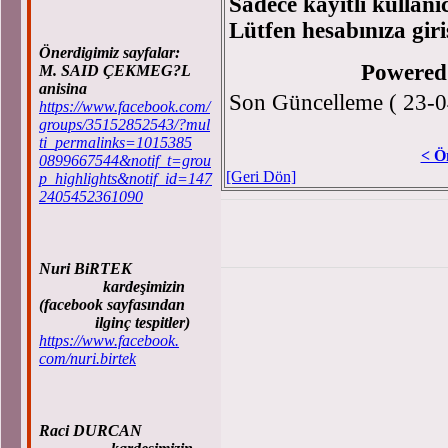
Sadece kayıtlı kullanı
Lütfen hesabınıza giri
Önerdigimiz sayfalar:
Powered
M. SAID ÇEKMEG?L
anisina
Son Güncelleme ( 23-0
https://www.facebook.com/
groups/35152852543/?mul
ti_permalinks=1015385
< Ö
0899667544&notif_t=grou
[Geri Dön]
p_highlights&notif_id=147
2405452361090
Nuri BiRTEK
kardeşimizin
(facebook sayfasından
ilginç tespitler)
https://www.facebook.
com/nuri.birtek
Raci DURCAN