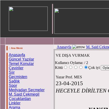
Anasayfa
M. Said Çekme
:: Ana Menü
Anasayfa
VE DIŞA VURMAK
Güncel Yazılar
Kullanıcı Oylama:
/ 2
Temel Konular
Kötü
Çok iyi
Çeviriler
Şiir
Geçmişten
Yazar Prof. MES
Sağlık
23-04-2015
Spor
HECEYLE DİRİLTEN
Medyadan Seçmeler
M. Said Çekmegil
Prof
Çocuklardan
Linkler
Arama