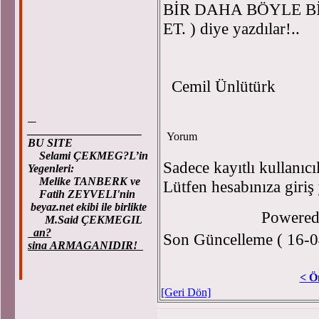
BİR DAHA BÖYLE B
ET. ) diye yazdılar!..
Cemil Ünlütürk
____________________
Yorum
BU SITE
Selami ÇEKMEG?L’in
Sadece kayıtlı kullanıcı
Yegenleri:
Melike TANBERK ve
Lütfen hesabınıza giriş
Fatih ZEYVELI'nin
beyaz.net ekibi ile birlikte
Powere
M.Said ÇEKMEGIL
an?
Son Güncelleme ( 16-0
sina ARMAGANIDIR!
< Ö
[Geri Dön]