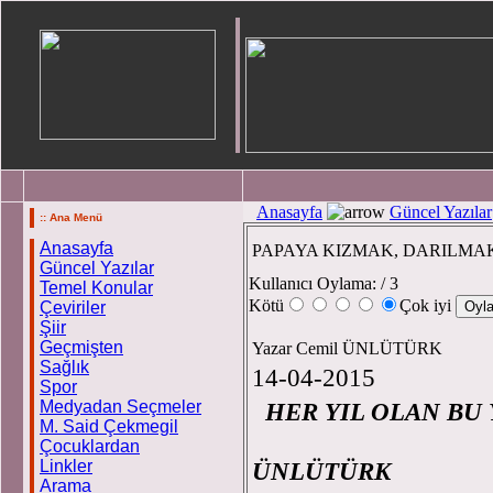
Anasayfa
Güncel Yazılar
:: Ana Menü
Anasayfa
PAPAYA KIZMAK, DARILMAK
Güncel Yazılar
Kullanıcı Oylama:
/ 3
Temel Konular
Kötü
Çok iyi
Çeviriler
Şiir
Geçmişten
Yazar Cemil ÜNLÜTÜRK
Sağlık
14-04-2015
Spor
Medyadan Seçmeler
HER YIL OLAN
M. Said Çekmegil
Ce
Çocuklardan
Linkler
ÜNLÜTÜRK
Arama