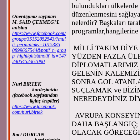
bulundukları ülkelerde
düzenlenmesini sağlayab
Önerdigimiz sayfalar:
nelerdir? Başkaları tar
M. SAID ÇEKMEG?L
anisina
programlar,hangilerine 
https://www.facebook.com/
groups/35152852543/?mul
ti_permalinks=1015385
MİLLİ TAKIM DİYE
0899667544&notif_t=grou
YÜZDEN FAZLA ÜL
p_highlights&notif_id=147
2405452361090
DİPLOMATLARIMIZ
GELENİN KALEMİZ
SONRA GOL ATANLA
Nuri BiRTEK
SUÇLAMAK ve BİZİ
kardeşimizin
(facebook sayfasından
NEREDEYDİNİZ DİY
ilginç tespitler)
https://www.facebook.
com/nuri.birtek
AVRUPA KONSEYİN
DAHA BAŞLANGIÇ; 
OLACAK GÖRECEĞİZ
Raci DURCAN