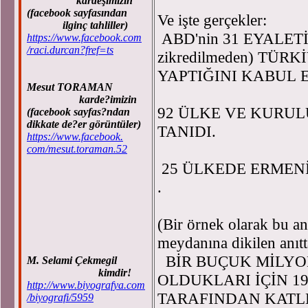
kardeşimizin
(facebook sayfasından
Ve işte gerçekler:
ilginç tahliller)
ABD'nin 31 EYALETİ 
https://www.facebook.com
/raci.durcan?fref=ts
zikredilmeden) TÜR
YAPTIĞINI KABUL 
Mesut TORAMAN
karde?imizin
92 ÜLKE VE KURUL
(facebook sayfas?ndan
dikkate de?er görüntüler)
TANIDI.
https://www.facebook.
com/mesut.toraman.52
25 ÜLKEDE ERMENİ
.
(Bir örnek olarak bu an
meydanına dikilen anıtt
BİR BUÇUK MİLYO
M. Selami Çekmegil
kimdir!
OLDUKLARI İÇİN 1
http://www.biyografya.com
TARAFINDAN KATLE
/biyografi/5959