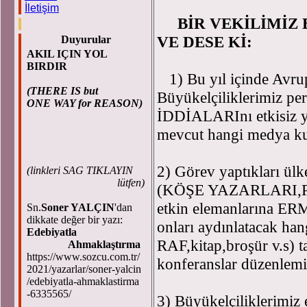
İletişim
BİR VEKİLİMİZ 
VE DESE Kİ:
Duyurular
AKIL IÇIN YOL
BIRDIR
1) Bu yıl içinde Avr
(THERE IS but
Büyükelçiliklerimiz p
ONE WAY for REASON)
İDDİALARInı etkisiz y
mevcut hangi medya kur
2) Görev yaptıkları ülk
(
linkleri SAG TIKLAYIN
lütfen)
(KÖŞE YAZARLARI,
etkin elemanlarına E
Sn.
Soner YALÇIN
'dan
dikkate değer bir yazı:
onları aydınlatacak h
Edebiyatla
RAF,kitap,broşür v.s) t
Ahmaklaştırma
https://www.sozcu.com.tr/
konferanslar düzenlemiş
2021/yazarlar/soner-yalcin
/edebiyatla-ahmaklastirma
-6335565/
3) Büyükelçiliklerimiz