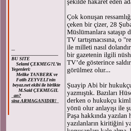
şekilde hakaret eden ada
Çok konuşan ressamlığın
çeken bir çizer, 28 Şub
Müslümanlara sataşıp du
TV tartışmacısına, o "
ile milleti nasıl dolan
____________________
bir gazetenin ilgili nüs
BU SITE
TV’de gösterince saldır
Selami ÇEKMEG?L’in
görülmez olur...
Yegenleri:
Melike TANBERK ve
Fatih ZEYVELI'nin
Şuayip Abi bir hukukç
beyaz.net ekibi ile birlikte
M.Said ÇEKMEGIL
yazmıştık. Bazıları Hü
an?
derken o hukukçu kimliğ
sina ARMAGANIDIR!
yönü olur anlayışı ile 
Paşa hakkında yazılan h
yazılanların kiritiğini 
konuşanları kale alma, 