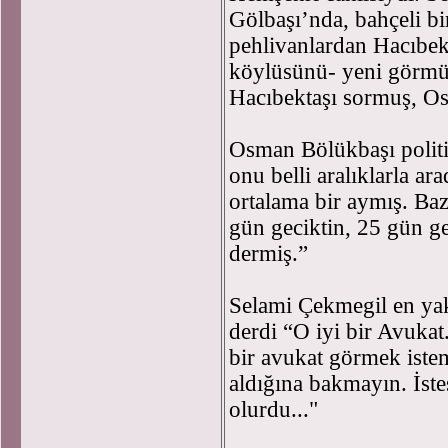
Gölbaşı’nda, bahçeli bir
pehlivanlardan Hacıbekt
köylüsünü- yeni görmüş
Hacıbektaşı sormuş, Os
Osman Bölükbaşı politi
onu belli aralıklarla ar
ortalama bir aymış. Baz
gün geciktin, 25 gün gec
dermiş.”
Selami Çekmegil en ya
derdi “O iyi bir Avuka
bir avukat görmek iste
aldığına bakmayın. İst
olurdu..."