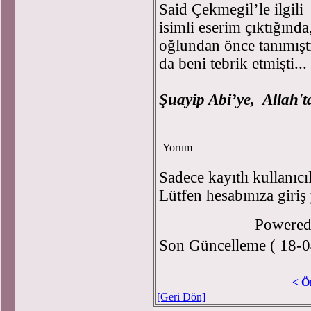
Said Çekmegil’le ilgil
isimli eserim çıktığında
oğlundan önce tanımışt
da beni tebrik etmişti...
Şuayip Abi’ye, Allah't
Yorum
Sadece kayıtlı kullanıcı
Lütfen hesabınıza giriş
Powere
Son Güncelleme ( 18-0
< Ö
[Geri Dön]