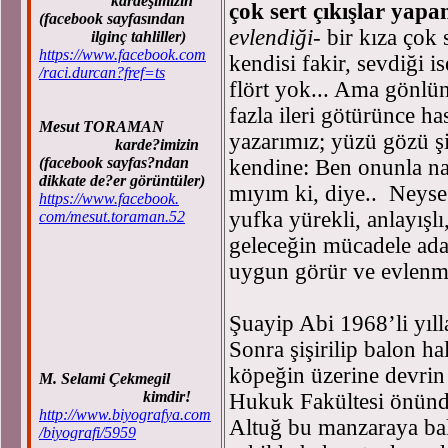
kardeşimizin
çok sert çıkışlar yapa
(facebook sayfasından
evlendiği-
bir kıza çok 
ilginç tahliller)
https://www.facebook.com
kendisi fakir, sevdiği i
/raci.durcan?fref=ts
flört yok... Ama gönlün
fazla ileri götürünce ha
Mesut TORAMAN
yazarımız; yüzü gözü şi
karde?imizin
(facebook sayfas?ndan
kendine: Ben onunla nas
dikkate de?er görüntüler)
mıyım ki, diye.. Neyse 
https://www.facebook.
yufka yürekli, anlayışl
com/mesut.toraman.52
geleceğin mücadele ada
uygun görür ve evlenmel
Şuayip Abi 1968’li yılla
Sonra şişirilip balon hal
köpeğin üzerine devrin
M. Selami Çekmegil
kimdir!
Hukuk Fakültesi önünde
http://www.biyografya.com
Altuğ bu manzaraya ba
/biyografi/5959