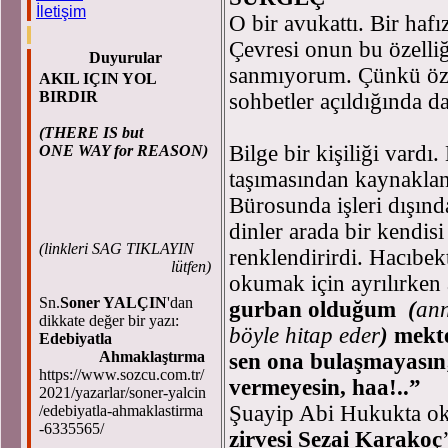
İletişim
O bir avukattı. Bir haf
Çevresi onun bu özelliği
Duyurular
sanmıyorum. Çünkü öze
AKIL IÇIN YOL
BIRDIR
sohbetler açıldığında da
(THERE IS but
Bilge bir kişiliği vardı
ONE WAY for REASON)
taşımasından kaynakla
Bürosunda işleri dışında
dinler arada bir kendisi
(
linkleri SAG TIKLAYIN
renklendirirdi. Hacıbe
lütfen)
okumak için ayrılırken 
Sn.
Soner YALÇIN
'dan
gurban olduğum
(
ann
dikkate değer bir yazı:
böyle hitap eder
)
mekte
Edebiyatla
Ahmaklaştırma
sen ona bulaşmayasın;
https://www.sozcu.com.tr/
vermeyesin, haa!..”
2021/yazarlar/soner-yalcin
Şuayip Abi Hukukta o
/edebiyatla-ahmaklastirma
-6335565/
zirvesi Sezai Karakoç