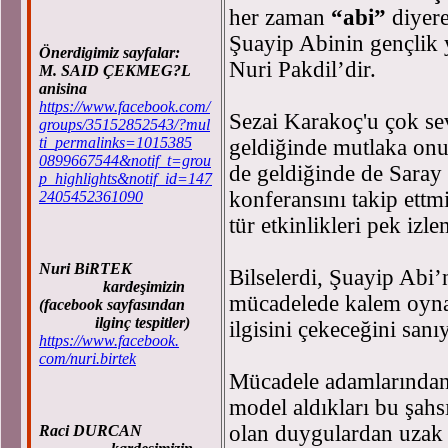
her zaman
“abi”
diyer
Şuayip Abinin gençlik y
Önerdigimiz sayfalar:
Nuri Pakdil’dir.
M. SAID ÇEKMEG?L
anisina
https://www.facebook.com/
Sezai Karakoç'u çok se
groups/35152852543/?mul
ti_permalinks=1015385
geldiğinde mutlaka onu 
0899667544&notif_t=grou
de geldiğinde de Saray 
p_highlights&notif_id=147
konferansını takip ettm
2405452361090
tür etkinlikleri pek izl
Nuri BiRTEK
Bilselerdi, Şuayip Abi’
kardeşimizin
mücadelede kalem oynat
(facebook sayfasından
ilginç tespitler)
ilgisini çekeceğini san
https://www.facebook.
com/nuri.birtek
Mücadele adamlarından 
model aldıkları bu şahsı
olan duygulardan uzak s
Raci DURCAN