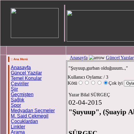
Anasayfa
Güncel Yazılar
:: Ana Menü
Anasayfa
"Şuyuup,gurban olduğuuum..,"
Güncel Yazılar
Kullanıcı Oylama:
/ 3
Temel Konular
Kötü
Çok iyi
Çeviriler
Şiir
Geçmişten
Yazar Bilal SÜRGEÇ
Sağlık
02-04-2015
Spor
"Şuyuup", (Şuayip A
Medyadan Seçmeler
M. Said Çekmegil
Çocuklardan
Linkler
SÜRG
Arama