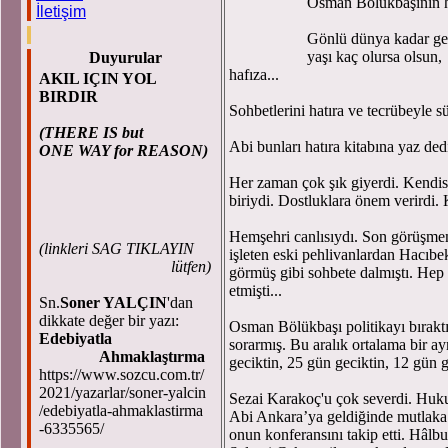
Osman Bölükbaşının he
İletişim
Gönlü dünya kadar gen
yaşı kaç olursa olsun,
Duyurular
hafıza...
AKIL IÇIN YOL
BIRDIR
Sohbetlerini hatıra ve tecrübeyle süs
(THERE IS but
Abi bunları hatıra kitabına yaz d
ONE WAY for REASON)
Her zaman çok şık giyerdi. Kendisi
biriydi. Dostluklara önem verirdi. Ka
Hemşehri canlısıydı. Son görüşmem
(
linkleri SAG TIKLAYIN
işleten eski pehlivanlardan Hacıbek
lütfen)
görmüş gibi sohbete dalmıştı. He
etmişti...
Sn.
Soner YALÇIN
'dan
dikkate değer bir yazı:
Osman Bölükbaşı politikayı bıraktık
Edebiyatla
sorarmış. Bu aralık ortalama bir a
Ahmaklaştırma
geciktin, 25 gün geciktin, 12 gün ge
https://www.sozcu.com.tr/
2021/yazarlar/soner-yalcin
Sezai Karakoç'u çok severdi. Huk
/edebiyatla-ahmaklastirma
Abi Ankara’ya geldiğinde mutlaka o
-6335565/
onun konferansını takip etti. Hâlbu