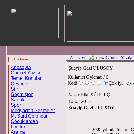
Anasayfa
Güncel Yazılar
:: Ana Menü
Anasayfa
Şuayip Gazi ULUSOY
Güncel Yazılar
Kullanıcı Oylama:
/ 6
Temel Konular
Kötü
Çok iyi
Çeviriler
Şiir
Geçmişten
Yazar Bilal SÜRGEÇ
Sağlık
10-03-2015
Spor
Şuayip Gazi ULUSOY
Medyadan Seçmeler
M. Said Çekmegil
Çocuklardan
Linkler
2005 yılında Selami Ç
Arama