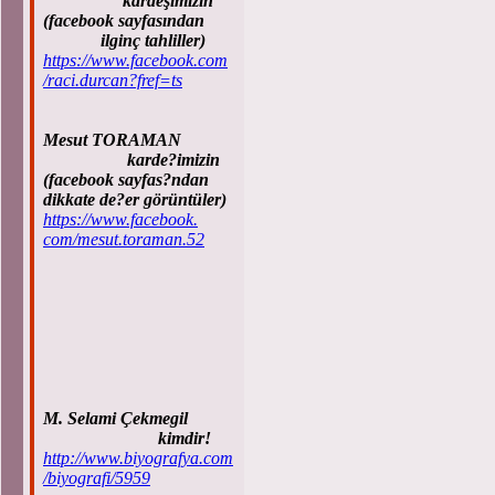
kardeşimizin
(facebook sayfasından
ilginç tahliller)
https://www.facebook.com
/raci.durcan?fref=ts
Mesut TORAMAN
karde?imizin
(facebook sayfas?ndan
dikkate de?er görüntüler)
https://www.facebook.
com/mesut.toraman.52
M. Selami Çekmegil
kimdir!
http://www.biyografya.com
/biyografi/5959