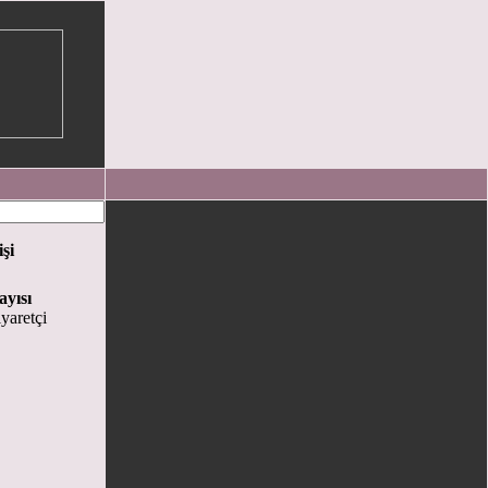
işi
ayısı
yaretçi