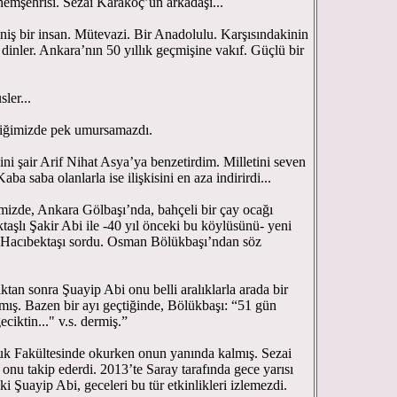
mşehrisi. Sezai Karakoç’un arkadaşı...
iş bir insan. Mütevazi. Bir Anadolulu. Karşısındakinin
 dinler. Ankara’nın 50 yıllık geçmişine vakıf. Güçlü bir
ler...
ediğimizde pek umursamazdı.
ni şair Arif Nihat Asya’ya benzetirdim. Milletini seven
ba saba olanlarla ise ilişkisini en aza indirirdi...
izde, Ankara Gölbaşı’nda, bahçeli bir çay ocağı
taşlı Şakir Abi ile -40 yıl önceki bu köylüsünü- yeni
p Hacıbektaşı sordu. Osman Bölükbaşı’ndan söz
tan sonra Şuayip Abi onu belli aralıklarla arada bir
ymış. Bazen bir ayı geçtiğinde, Bölükbaşı: “51 gün
ciktin..." v.s. dermiş.”
uk Fakültesinde okurken onun yanında kalmış. Sezai
nu takip ederdi. 2013’te Saray tarafında gece yarısı
ki Şuayip Abi, geceleri bu tür etkinlikleri izlemezdi.