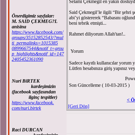
Selami Çekmegil en yakın dostuyd
Said Çekmegil’le ilgili “Bir şehri 
Önerdigimiz sayfalar:
abi’yi göstererek “Babasını oğlun
M. SAID ÇEKMEG?L
beni tebrik etmişti...
anisina
https://www.facebook.com/
Rahmet diliyorum Allah'tan!..
groups/35152852543/?mul
ti_permalinks=1015385
0899667544&notif_t=grou
Yorum
p_highlights&notif_id=147
2405452361090
Sadece kayıtlı kullanıcılar yorum ya
Lütfen hesabınıza giriş yapınız ve
Powe
Nuri BiRTEK
Son Güncelleme ( 10-03-2015 )
kardeşimizin
(facebook sayfasından
ilginç tespitler)
< Ö
https://www.facebook.
[Geri Dön]
com/nuri.birtek
Raci DURCAN