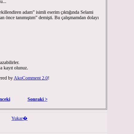
u...
şekillendiren adam” isimli eserim çıktığında Selami
dan önce tanımıştım” demişti. Bu çalışmamdan dolayı
zabilirler.
ya kayıt olunuz.
red by
AkoComment 2.0
!
nceki
Sonraki >
Yukar�