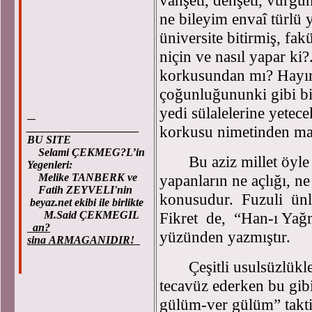
vahşeti, dehşeti, vurgu
ne bileyim envaî türl
üniversite bitirmiş, fa
niçin ve nasıl yapar ki
korkusundan mı? Hayır
çoğunluğununki gibi bir
yedi sülalelerine yetec
____________________
korkusu nimetinden ma
BU SITE
Selami ÇEKMEG?L’in
Bu aziz millet öyle h
Yegenleri:
Melike TANBERK ve
yapanların ne açlığı, n
Fatih ZEYVELI'nin
konusudur. Fuzuli ünl
beyaz.net ekibi ile birlikte
M.Said ÇEKMEGIL
Fikret de, “Han-ı Yağma
an?
yüzünden yazmıştır.
sina ARMAGANIDIR!
Çeşitli usulsüzlükler
tecavüz ederken bu gib
gülüm-ver gülüm” takti