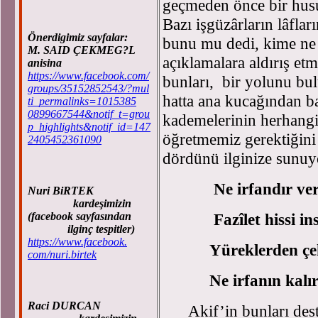
geçmeden önce bir husu
Bazı işgüzârların lâfla
Önerdigimiz sayfalar:
bunu mu dedi, kime ne 
M. SAID ÇEKMEG?L
açıklamalara aldırış etm
anisina
https://www.facebook.com/
bunları, bir yolunu bul
groups/35152852543/?mul
hatta ana kucağından b
ti_permalinks=1015385
0899667544&notif_t=grou
kademelerinin herhangi
p_highlights&notif_id=147
öğretmemiz gerektiğini
2405452361090
dördünü ilginize sunu
Ne irfandır ve
Nuri BiRTEK
kardeşimizin
(facebook sayfasından
Fazîlet hissi insa
ilginç tespitler)
https://www.facebook.
Yüreklerden çekilmi
com/nuri.birtek
Ne irfanın kalır te’
Raci DURCAN
Akif’in bunları destek