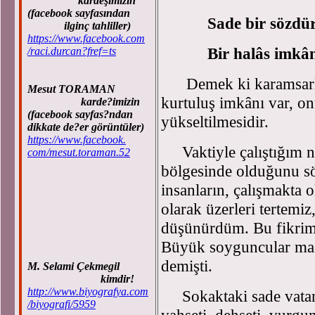
kardeşimizin
(facebook sayfasından
Sade bir sözdür, f
ilginç tahliller)
https://www.facebook.com
Bir halâs imkânı v
/raci.durcan?fref=ts
Demek ki karamsarlığa
Mesut TORAMAN
kurtuluş imkânı var, on
karde?imizin
(facebook sayfas?ndan
yükseltilmesidir.
dikkate de?er görüntüler)
https://www.facebook.
Vaktiyle çalıştığım no
com/mesut.toraman.52
bölgesinde olduğunu sö
insanların, çalışmakta 
olarak üzerleri tertemiz
düşünürdüm. Bu fikrimi
Büyük soyguncular maal
demişti.
M. Selami Çekmegil
kimdir!
http://www.biyografya.com
Sokaktaki sade vatand
/biyografi/5959