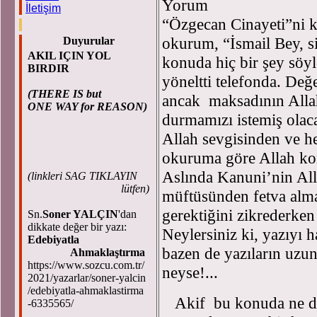
Yorum
İletişim
“Özgecan Cinayeti”ni k
okurum, “İsmail Bey, s
Duyurular
AKIL IÇIN YOL
konuda hiç bir şey söy
BIRDIR
yöneltti telefonda. De
(THERE IS but
ancak maksadının Alla
ONE WAY for REASON)
durmamızı istemiş ola
Allah sevgisinden ve 
okuruma göre Allah ko
Aslında Kanuni’nin All
(
linkleri SAG TIKLAYIN
lütfen)
müftüsünden fetva alm
gerektiğini zikrederken
Sn.
Soner YALÇIN
'dan
dikkate değer bir yazı:
Neylersiniz ki, yazıyı 
Edebiyatla
bazen de yazıların uzun
Ahmaklaştırma
https://www.sozcu.com.tr/
neyse!...
2021/yazarlar/soner-yalcin
/edebiyatla-ahmaklastirma
Akif bu konuda ne di
-6335565/