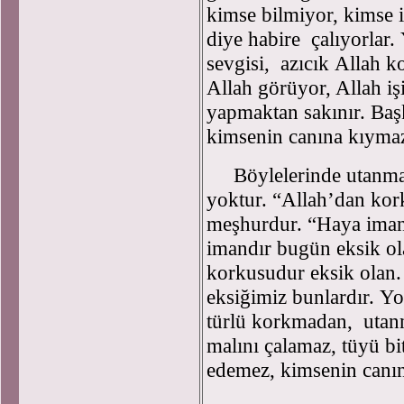
kimse bilmiyor, kimse i
diye habire çalıyorlar.
sevgisi, azıcık Allah k
Allah görüyor, Allah iş
yapmaktan sakınır. Baş
kimsenin canına kıym
Böylelerinde utanma
yoktur. “Allah’dan kor
meşhurdur. “Haya imand
imandır bugün eksik ola
korkusudur eksik olan.
eksiğimiz bunlardır. Y
türlü korkmadan, utan
malını çalamaz, tüyü b
edemez, kimsenin canın