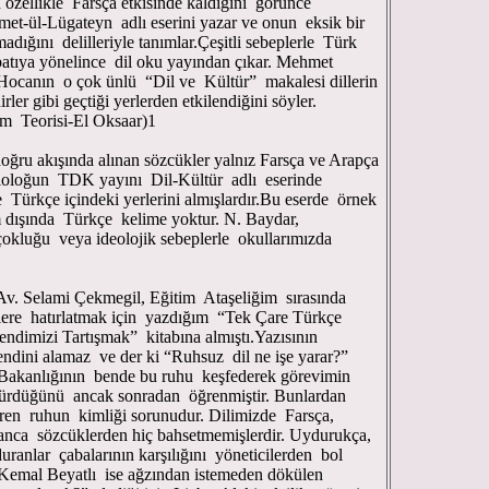
n özellikle Farsça etkisinde kaldığını görünce
t-ül-Lügateyn adlı eserini yazar ve onun eksik bir
adığını delilleriyle tanımlar.Çeşitli sebeplerle Türk
batıya yönelince dil oku yayından çıkar. Mehmet
Hocanın o çok ünlü “Dil ve Kültür” makalesi dillerin
irler gibi geçtiği yerlerden etkilendiğini söyler.
em Teorisi-El Oksaar)1
ında alınan sözcükler yalnız Farsça ve Arapça
iloloğun TDK yayını Dil-Kültür adlı eserinde
de Türkçe içindeki yerlerini almışlardır.Bu eserde örnek
 dışında Türkçe kelime yoktur. N. Baydar,
çokluğu veya ideolojik sebeplerle okullarımızda
 Av. Selami Çekmegil, Eğitim Ataşeliğim sırasında
ilere hatırlatmak için yazdığım “Tek Çare Türkçe
endimizi Tartışmak” kitabına almıştı.Yazısının
ndini alamaz ve der ki “Ruhsuz dil ne işe yarar?”
 Bakanlığının bende bu ruhu keşfederek görevimin
dürdüğünü ancak sonradan öğrenmiştir. Bunlardan
ren ruhun kimliği sorunudur. Dilimizde Farsça,
nca sözcüklerden hiç bahsetmemişlerdir. Uydurukça,
ranlar çabalarının karşılığını yöneticilerden bol
Y.Kemal Beyatlı ise ağzından istemeden dökülen