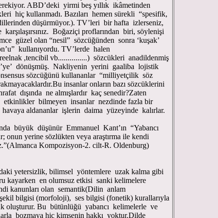
erekiyor. ABD’deki yirmi beş yıllık ikâmetinden
eri hiç kullanmadı. Bazıları hemen sürekli “spesifik,
llerinden düşürmüyor.). TV’leri bir hafta izlerseniz,
karşılaşırsınız. Boğaziçi proflarından biri, söylenişi
ce güzel olan “nesil” sözcüğünden sonra ‘kuşak’
on’u” kullanıyordu. TV’lerde halen
eelnak ,tencibil vb...............) sözcükleri anadildenmiş
dji’ye’ dönüşmüş. Nakliyenin yerini gaaliba lojistik
sensus sözcüğünü kullananlar “milliyetçilik söz
kmayacaklardır.Bu insanlar onların bazı sözcüklerini
rafat dışında ne almışlardır kaç senedir?Zaten
 etkinlikler bilmeyen insanlar nezdinde fazla bir
 havaya aldananlar işlerin daima yüzeyinde kalırlar.
a büyük düşünür Emmanuel Kant’ın “Yabancı
; onun yerine sözlükten veya araştırma ile kendi
niz.”(Almanca Kompozisyon-2. cilt-R. Oldenburg)
ersizlik, bilimsel yöntemlere uzak kalma gibi
ğru kayarken en olumsuz etkisi sanki kelimelere
ndi kanunları olan semantik(Dilin anlam
ekil bilgisi (morfoloji), ses bilgisi (fonetik) kurallarıyla
lük oluşturur. Bu bütünlüğü yabancı kelimelerle ve
larla bozmaya hiç kimsenin hakkı yoktur.Dilde