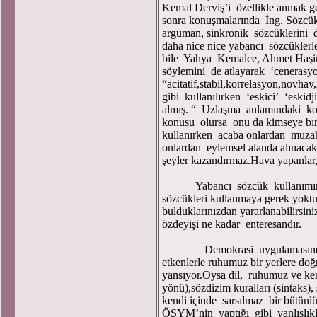
Kemal Derviş’i özellikle anmak g
sonra konuşmalarında İng. Sözcükl
argüman, sinkronik sözcüklerini di
daha nice nice yabancı sözcüklerle 
bile Yahya Kemalce, Ahmet Haşim
söylemini de atlayarak ‘cenerasy
“acitatif,stabil,korrelasyon,novhav,r
gibi kullanılırken ‘eskici’ ‘eski
almış. “ Uzlaşma anlamındaki kon
konusu olursa onu da kimseye bıra
kullanırken acaba onlardan muzah
onlardan eylemsel alanda alınacak
şeyler kazandırmaz.Hava yapanlar,
Yabancı sözcük kullanımınd
sözcükleri kullanmaya gerek yoktur
bulduklarınızdan yararlanabilirsi
özdeyişi ne kadar enteresandır.
Demokrasi uygulamasındaki yet
etkenlerle ruhumuz bir yerlere do
yansıyor.Oysa dil, ruhumuz ve ke
yönü),sözdizim kuralları (sintaks), ş
kendi içinde sarsılmaz bir bütün
ÖSYM’nin yaptığı gibi yanlışlık