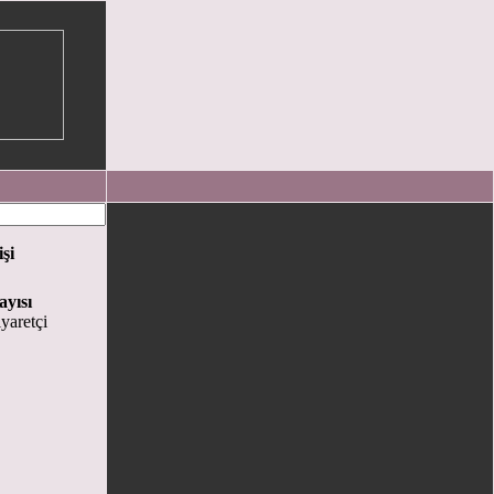
işi
ayısı
yaretçi