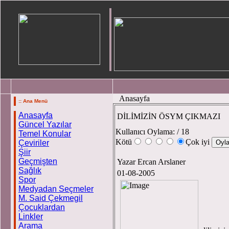
Anasayfa
:: Ana Menü
Anasayfa
DİLİMİZİN ÖSYM ÇIKMAZI
Güncel Yazılar
Kullanıcı Oylama:
/ 18
Temel Konular
Kötü
Çok iyi
Çeviriler
Şiir
Geçmişten
Yazar Ercan Arslaner
Sağlık
01-08-2005
Spor
Medyadan Seçmeler
E
M. Said Çekmegil
Çocuklardan
Linkler
Büyük 
Arama