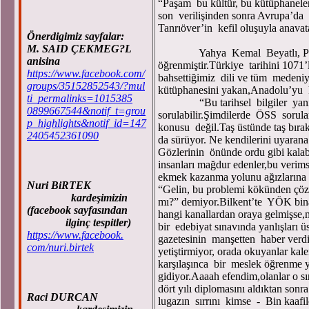
“Paşam bu kültür, bu kütüphaneler
son verilişinden sonra Avrupa’da
Tanrıöver’in kefil oluşuyla anavat
Önerdigimiz sayfalar:
M. SAID ÇEKMEG?L
Yahya Kemal Beyatlı, Paris’te s
anisina
öğrenmiştir.Türkiye tarihini 1071’
https://www.facebook.com/
bahsettiğimiz dili ve tüm medeniy
groups/35152852543/?mul
kütüphanesini yakan,Anadolu’yu 
ti_permalinks=1015385
“Bu tarihsel bilgiler yanın
0899667544&notif_t=grou
sorulabilir.Şimdilerde ÖSS sorul
p_highlights&notif_id=147
konusu değil.Taş üstünde taş bır
2405452361090
da sürüyor. Ne kendilerini uyarana
Gözlerinin önünde ordu gibi kalaba
insanları mağdur edenler,bu verimsiz
ekmek kazanma yolunu ağızlarına bi
Nuri BiRTEK
“Gelin, bu problemi kökünden çö
kardeşimizin
mı?” demiyor.Bilkent’te YÖK binası 
(facebook sayfasından
hangi kanallardan oraya gelmişse,m
ilginç tespitler)
bir edebiyat sınavında yanlışları 
https://www.facebook.
gazetesinin manşetten haber verdi
com/nuri.birtek
yetiştirmiyor, orada okuyanlar kal
karşılaşınca bir meslek öğrenme y
gidiyor.Aaaah efendim,olanlar o sı
dört yılı diplomasını aldıktan s
Raci DURCAN
lugazın sırrını kimse - Bin kaaf