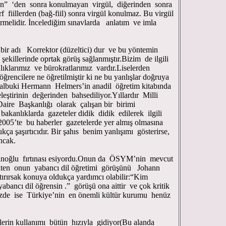
ken” ‘den sonra konulmayan virgül, diğerinden sonra
f fiillerden (bağ-fiil) sonra virgül konulmaz. Bu virgül
ndürmelidir. İncelediğim sınavlarda anlatım ve imla
ı Korrektor (düzeltici) dur ve bu yöntemin
ekillerinde oprtak görüş sağlanmıştır.Bizim de ilgili
lıklarımız ve bürokratlarımız vardır.Liselerden
öğrencilere ne öğretilmiştir ki ne bu yanlışlar doğruya
. Halbuki Hermann Helmers’in anadil öğretim kitabında
leştirinin değerinden bahsediliyor.Yıllardır Milli
aire Başkanlığı olarak çalışan bir birimi
akanlıklarda gazeteler didik didik edilerek ilgili
 2005’te bu haberler gazetelerde yer almış olmasına
a şaşırtıcıdır. Bir şahıs benim yanlışımı gösterirse,
ncak.
u fırtınası esiyordu.Onun da ÖSYM’nin mevcut
aten onun yabancı dil öğretimi görüşünü Johann
ırırsak konuya oldukça yardımcı olabilir:“Kim
yabancı dil öğrensin .” görüşü ona aittir ve çok kritik
Bizde ise Türkiye’nin en önemli kültür kurumu henüz
kullanımı bütün hızıyla gidiyor(Bu alanda