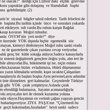
 ne olacak?” dediği için Lizbon’daki elçilik görevine
 kuru yapraklar gibi dolaşmış ve Hamdullah Suphi
ana gelebilmiştir. (2)
iyasal bilgiler tahsil ederken Tarih felsefesi de
le başlatır.Bu tarihin içinde önce ve sonraları yukarda
eti etkileyen ruh vardır.Bu ruhun karşıtı Bağdat
kasıp kavuran Moğol ruhudur.
da ÖSYM’nin yeri nedir?” diye
arı üzerinde YÖK dışında hiçbir egemenlik söz
akmayan, kimseyi dinlemeyen Moğol ruhu sanki orada
 ne de gazetelerde çıkan yazılara cevap veriyorlar.
lık genç bir kütle sokağa atılıyor.Sadece katsayılarla
 sistemi değiştirerek gençlere doğru yolu, alın teri ile
le almıyorlar.Bu, hükümetin işi ise, niçin onlara
zelim,kazanan bizim evladımızsa, öbürü düşmanımız
yazın klimalarla serindir, kışın sıcaktır.Çalışanları
aaşlarıyla da başları hoştur.Aynı personel,aynı adamlar
üst üste dizmekten geri kalmazlar. Geçenlerde Türkiye
ği gibi YÖK çırak yetiştiriyor.Aslında çırak
em efendiliği bulamazsa, hayatın acımasızlığıyla
olu arıyor,alın teri ile ekmek kazanma yoluna
rada oluyor.Hayatının en verimli çağını yaşıyan gencin
onra buharlaşıveriyor. ZİYA PAŞA’nın “Çözemedi bu
ile geçti hukemadan,fuzaladan” beyti sanki sadece