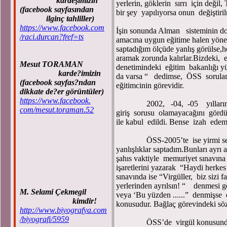
kardeşimizin
yerlerin, göklerin sırrı için deği
(facebook sayfasından
bir şey yapılıyorsa onun değiştir
ilginç tahliller)
https://www.facebook.com
İşin sonunda Alman sisteminin do
/raci.durcan?fref=ts
amacına uygun eğitime halen yönel
saptadığım ölçüde yanlış görülse,h
aramak zorunda kalırlar.Bizdeki, e
Mesut TORAMAN
denetimindeki eğitim bakanlığı yü
karde?imizin
da varsa “ dedimse, ÖSS sorular
(facebook sayfas?ndan
eğitimcinin görevidir.
dikkate de?er görüntüler)
https://www.facebook.
2002, -04, -05 yıllarındaki so
com/mesut.toraman.52
giriş sorusu olamayacağını gördüm
ile kabul edildi. Bense izah edem
ÖSS-2005’te ise yirmi sekiz s
yanlışlıklar saptadım.Bunları ayrı
şahıs vaktiyle memuriyet sınavına 
işaretlerini yazarak “Haydi herke
sınavında ise “Virgüller, biz sizi 
yerlerinden ayrılsın! “ denmesi g
M. Selami Çekmegil
veya ‘Bu yüzden ......” denmişse 
kimdir!
konusudur. Bağlaç görevindeki sö
http://www.biyografya.com
/biyografi/5959
ÖSS’de virgül konusunda ne kad