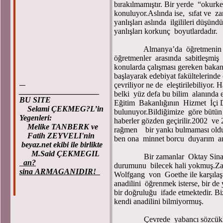
bırakılmamıştır. Bir yerde “okur
konuluyor.Aslında ise, sıfat ve zar
yanlışları aslında ilgilileri düşü
yanlışları korkunç boyutlardadır.
Almanya’da öğretmenin bir ad
öğretmenler arasında sabitleşmiş ş
konularda çalışması gereken bakan
başlayarak edebiyat fakültelerinde 
çevriliyor ne de eleştirilebiliyor
____________________
belki yüz defa bu bilim alanında e
BU SITE
Eğitim Bakanlığının Hizmet İçi D
Selami ÇEKMEG?L’in
bulunuyor.Bildiğimize göre bütün b
Yegenleri:
haberler gözden geçirilir.2002 ve
Melike TANBERK ve
rağmen bir yankı bulmaması oldukç
Fatih ZEYVELI'nin
ben ona minnet borcu duyarım a
beyaz.net ekibi ile birlikte
M.Said ÇEKMEGIL
Bir zamanlar Oktay Sinanoğl
an?
durumunu bilecek hali yokmuş.Z
sina ARMAGANIDIR!
Wolfgang von Goethe ile karşılaşt
anadilini öğrenmek isterse, bir de 
bir doğruluğu ifade etmektedir. 
kendi anadilini bilmiyormuş.
Çevrede yabancı sözcüklerin 