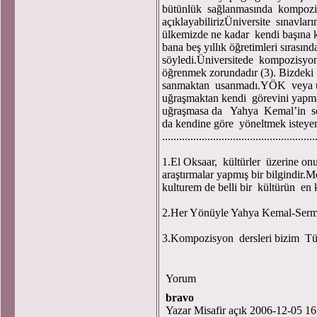
bütünlük sağlanmasında kompozisy
açıklayabilirizÜniversite sınavların
ülkemizde ne kadar kendi başına k
bana beş yıllık öğretimleri sırası
söyledi.Üniversitede kompozisyo
öğrenmek zorundadır (3). Bizdeki z
sanmaktan usanmadı.YÖK veya ünive
uğraşmaktan kendi görevini yapmay
uğraşmasa da Yahya Kemal’in sö
da kendine göre yöneltmek is
......................................................
1.El Oksaar, kültürler üzerine o
araştırmalar yapmış bir bilgindir.M
kulturem de belli bir kültürün en 
2.Her Yönüyle Yahya Kemal-Serm
3.Kompozisyon dersleri bizim Tür
Yorum
bravo
Yazar Misafir açık 2006-12-05 16