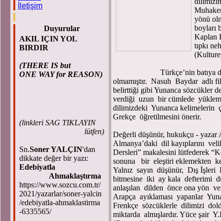
dilimizi
İletişim
Muhakeme
yönü olm
boyları 
Duyurular
Kaplan 
AKIL IÇIN YOL
tıpkı neh
BIRDIR
(Kultur
(THERE IS but
Türkçe’nin batıya doğru akış
ONE WAY for REASON)
olmamıştır. Nasuh Baydar adlı f
belirttiği gibi Yunanca sözcükler 
verdiği uzun bir cümlede yüklem
dilimizdeki Yunanca kelimelerin 
Grekçe öğretilmesini önerir.
(
linkleri SAG TIKLAYIN
lütfen)
Değerli düşünür, hukukçu - yazar
Almanya’daki dil kayıplarını vel
Sn.
Soner YALÇIN
'dan
Dersleri” makalesini lütfederek “K
dikkate değer bir yazı:
sonuna bir eleştiri eklemekten ke
Edebiyatla
Yalnız sayın düşünür, Dış İşleri
Ahmaklaştırma
bitmesine iki ay kala defterimi 
https://www.sozcu.com.tr/
anlaşılan dilden önce ona yön ve
2021/yazarlar/soner-yalcin
Arapça ayıklaması yapanlar Yuna
/edebiyatla-ahmaklastirma
Frenkçe sözcüklerle dilimizi doldu
-6335565/
miktarda almışlardır. Yüce şair 