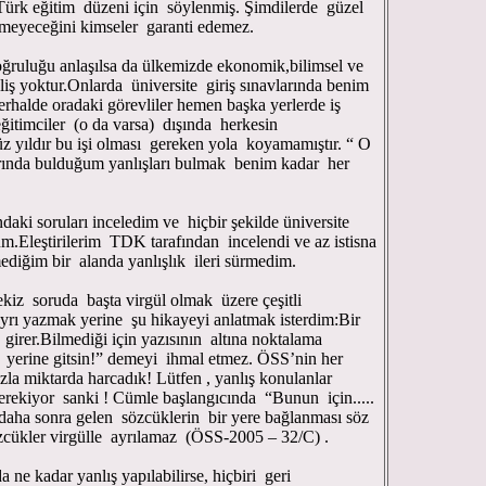
l, Türk eğitim düzeni için söylenmiş. Şimdilerde güzel
ilmeyeceğini kimseler garanti edemez.
ğruluğu anlaşılsa da ülkemizde ekonomik,bilimsel ve
iş yoktur.Onlarda üniversite giriş sınavlarında benim
erhalde oradaki görevliler hemen başka yerlerde iş
ğitimciler (o da varsa) dışında herkesin
z yıldır bu işi olması gereken yola koyamamıştır. “ O
ında bulduğum yanlışları bulmak benim kadar her
ruları inceledim ve hiçbir şekilde üniversite
.Eleştirilerim TDK tarafından incelendi ve az istisna
ediğim bir alanda yanlışlık ileri sürmedim.
oruda başta virgül olmak üzere çeşitli
 ayrı yazmak yerine şu hikayeyi anlatmak isterdim:Bir
girer.Bilmediği için yazısının altına noktalama
s yerine gitsin!” demeyi ihmal etmez. ÖSS’nin her
fazla miktarda harcadık! Lütfen , yanlış konulanlar
erekiyor sanki ! Cümle başlangıcında “Bunun için.....
daha sonra gelen sözcüklerin bir yere bağlanması söz
zcükler virgülle ayrılamaz (ÖSS-2005 – 32/C) .
ar yanlış yapılabilirse, hiçbiri geri