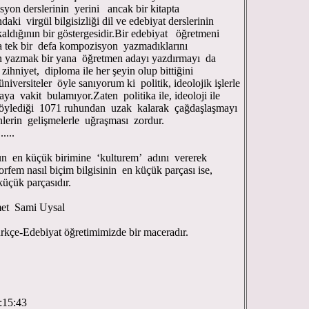
on derslerinin yerini ancak bir kitapta
daki virgül bilgisizliği dil ve edebiyat derslerinin
aldığının bir göstergesidir.Bir edebiyat öğretmeni
nda tek bir defa kompozisyon yazmadıklarını
n yazmak bir yana öğretmen adayı yazdırmayı da
ihniyet, diploma ile her şeyin olup bittiğini
rsiteler öyle sanıyorum ki politik, ideolojik işlerle
a vakit bulamıyor.Zaten politika ile, ideoloji ile
ylediği 1071 ruhundan uzak kalarak çağdaşlaşmayı
teyenlerin gelişmelerle uğraşması zordur.
......
nun en küçük birimine ‘kulturem’ adını vererek
orfem nasıl biçim bilgisinin en küçük parçası ise,
küçük parçasıdır.
et Sami Uysal
kçe-Edebiyat öğretimimizde bir maceradır.
:15:43