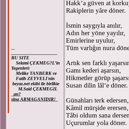
Hakk’a güven at korku
Rakiplerin yâre döner.
İsmin saygıyla anılır,
Adın her yöne yayılır,
Emirlerine uyulur,
Tüm varlığın nura döne
____________________
BU SITE
Artık sen farklı yaşarsı
Selami ÇEKMEG?L’in
Yegenleri:
Gamı kederi aşarsın,
Melike TANBERK ve
Hikmetler görüp şaşars
Fatih ZEYVELI'nin
beyaz.net ekibi ile birlikte
Susan dilin lâl’e döner.
M.Said ÇEKMEGIL
an?
sina ARMAGANIDIR!
Günahları terk edersen,
Kâmil mürşide erersen,
Tâbi oldum sana dersen
Uçurumlar yola döner.