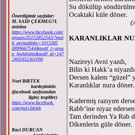
Su dökülüp söndürülm
Ocaktaki küle döner.
Önerdigimiz sayfalar:
M. SAID ÇEKMEG?L
(
anisina
https://www.facebook.com/
KARANLIKLAR NU
groups/35152852543/?mul
ti_permalinks=1015385
0899667544&notif_t=grou
Avnulla
p_highlights&notif_id=147
2405452361090
Nazireyi Avni yazdı,
Bilin ki Hakk’a niyazdı
Dersen kalem “güzel” y
Nuri BiRTEK
Karanlıklar nura döner.
kardeşimizin
(facebook sayfasından
ilginç tespitler)
Kadermiş razıyım ders
https://www.facebook.
Rabb’ine niyaz edersen
com/nuri.birtek
Tam derinden Ya Rab d
Dikenlerin güle döner.
Raci DURCAN