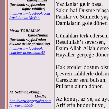
kardeşimizin
Yazılanlar gelir başa,
(facebook sayfasından
ilginç tahliller)
Sakın ha! Düşme telaşa
https://www.facebook.com
Farzlar ve Sünnetle yaş
/raci.durcan?fref=ts
Damlaların göle döner.
Mesut TORAMAN
Günahları terk edersen,
karde?imizin
(facebook sayfas?ndan
Resulullah’ı seversen,
dikkate de?er görüntüler)
Daim Allah Allah derse
https://www.facebook.
com/mesut.toraman.52
Hayaller gerçeğe döner
Hak erenler dostun ols
Çevren salihlerle dolsu
Çaresizler seni bulsun,
Pulların altına döner.
M. Selami Çekmegil
kimdir!
Az konuş, az ye, az uy
http://www.biyografya.com
Ariflerin budur huyu,
/biyografi/5959