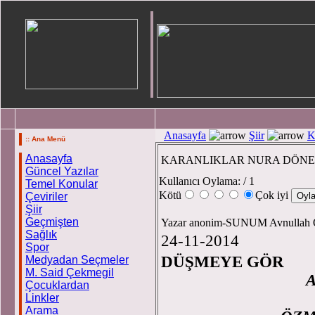
Anasayfa
Şiir
K
:: Ana Menü
Anasayfa
KARANLIKLAR NURA DÖN
Güncel Yazılar
Kullanıcı Oylama:
/ 1
Temel Konular
Kötü
Çok iyi
Çeviriler
Şiir
Geçmişten
Yazar anonim-SUNUM Avnull
Sağlık
24-11-2014
Spor
DÜŞMEYE GÖR
Medyadan Seçmeler
M. Said Çekmegil
A
Çocuklardan
A
Linkler
Arama