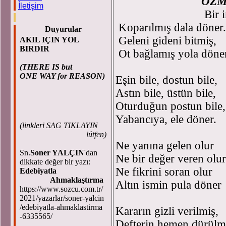
ÖZM
İletişim
Bir 
Koparılmış dala döner.
Duyurular
Geleni gideni bitmiş,
AKIL IÇIN YOL
BIRDIR
Ot bağlamış yola döne
(THERE IS but
ONE WAY for REASON)
Eşin bile, dostun bile,
Astın bile, üstün bile,
Oturduğun postun bile,
Yabancıya, ele döner.
(
linkleri SAG TIKLAYIN
lütfen)
Ne yanına gelen olur
Sn.
Soner YALÇIN
'dan
Ne bir değer veren olur
dikkate değer bir yazı:
Ne fikrini soran olur
Edebiyatla
Ahmaklaştırma
Altın ismin pula döner
https://www.sozcu.com.tr/
2021/yazarlar/soner-yalcin
/edebiyatla-ahmaklastirma
Kararın gizli verilmiş,
-6335565/
Defterin hemen dürülm