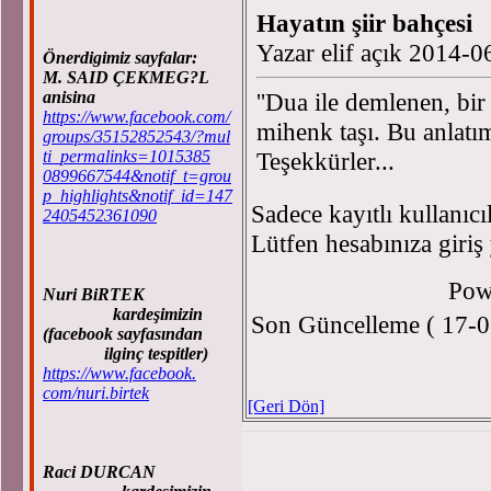
Hayatın şiir bahçesi
Yazar elif açık 2014-
Önerdigimiz sayfalar:
M. SAID ÇEKMEG?L
anisina
''Dua ile demlenen, bi
https://www.facebook.com/
mihenk taşı. Bu anlatım
groups/35152852543/?mul
ti_permalinks=1015385
Teşekkürler...
0899667544&notif_t=grou
p_highlights&notif_id=147
Sadece kayıtlı kullanıcı
2405452361090
Lütfen hesabınıza giriş
Pow
Nuri BiRTEK
kardeşimizin
Son Güncelleme ( 17-0
(facebook sayfasından
ilginç tespitler)
https://www.facebook.
com/nuri.birtek
[Geri Dön]
Raci DURCAN