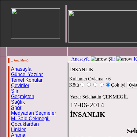
Anasayfa
Şiir
K
:: Ana Menü
Anasayfa
İNSANLIK
Güncel Yazılar
Kullanıcı Oylama:
/ 6
Temel Konular
Kötü
Çok iyi
Çeviriler
Şiir
Geçmişten
Yazar Selahattin ÇEKMEGİL
Sağlık
17-06-2014
Spor
Medyadan Seçmeler
İNSANLIK
M. Said Çekmegil
Çocuklardan
Linkler
Se
Arama