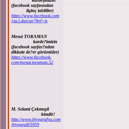
kardeşimizin
(facebook sayfasından
ilginç tahliller)
https://www.facebook.com
/raci.durcan?fref=ts
Mesut TORAMAN
karde?imizin
(facebook sayfas?ndan
dikkate de?er görüntüler)
https://www.facebook.
com/mesut.toraman.52
M. Selami Çekmegil
kimdir!
http://www.biyografya.com
/biyografi/5959