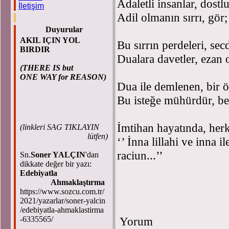
Adaletli insanlar, dost
İletişim
Adil olmanın sırrı, gör;
Duyurular
AKIL IÇIN YOL
Bu sırrın perdeleri, secd
BIRDIR
Dualara davetler, ezan o
(THERE IS but
ONE WAY for REASON)
Dua ile demlenen, bir
Bu isteğe mühürdür, b
İmtihan hayatında, her
(
linkleri SAG TIKLAYIN
lütfen)
‘’ İnna lillahi ve inna il
raci
Sn.
Soner YALÇIN
'dan
dikkate değer bir yazı:
Edebiyatla
Selahadd
Ahmaklaştırma
https://www.sozcu.com.tr/
2021/yazarlar/soner-yalcin
/edebiyatla-ahmaklastirma
-6335565/
Yorum