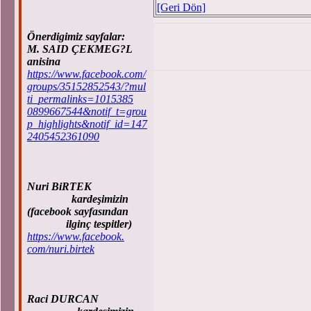
[Geri Dön]
Önerdigimiz sayfalar:
M. SAID ÇEKMEG?L
anisina
https://www.facebook.com/
groups/35152852543/?mul
ti_permalinks=1015385
0899667544&notif_t=grou
p_highlights&notif_id=147
2405452361090
Nuri BiRTEK
kardeşimizin
(facebook sayfasından
ilginç tespitler)
https://www.facebook.
com/nuri.birtek
Raci DURCAN