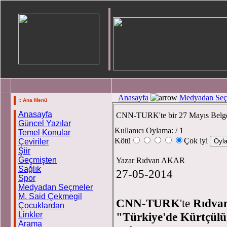
Anasayfa
Medyadan Seç
:: Ana Menü
Anasayfa
CNN-TURK'te bir 27 Mayıs Belge
Güncel Yazılar
Kullanıcı Oylama:
/ 1
Temel Konular
Kötü
Çok iyi
Çeviriler
Şiir
Geçmişten
Yazar Rıdvan AKAR
Sağlık
27-05-2014
Spor
Medyadan Seçmeler
M. Said Çekmegil
CNN-TURK
'te
Rıdva
Çocuklardan
Linkler
"Türkiye'de Kürtçülü
Arama