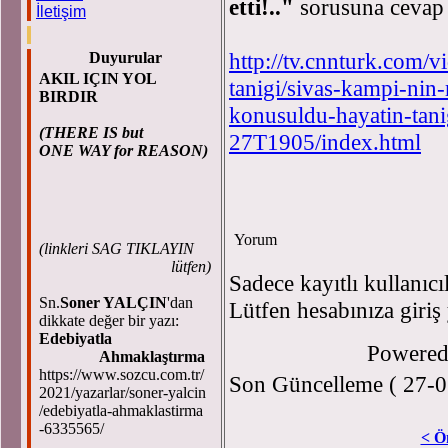
etti!.."
sorusuna cevap a
İletişim
http://tv.cnnturk.com/
Duyurular
AKIL IÇIN YOL
tanigi/sivas-kampi-nin-
BIRDIR
konusuldu-hayatin-tan
(THERE IS but
27T1905/index.html
ONE WAY for REASON)
Yorum
(
linkleri SAG TIKLAYIN
lütfen)
Sadece kayıtlı kullanıcı
Sn.
Soner YALÇIN
'dan
Lütfen hesabınıza giriş
dikkate değer bir yazı:
Edebiyatla
Powere
Ahmaklaştırma
https://www.sozcu.com.tr/
Son Güncelleme ( 27-0
2021/yazarlar/soner-yalcin
/edebiyatla-ahmaklastirma
-6335565/
< Ö