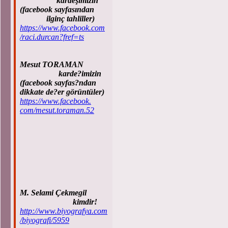
kardeşimizin
(facebook sayfasından
ilginç tahliller)
https://www.facebook.com
/raci.durcan?fref=ts
Mesut TORAMAN
karde?imizin
(facebook sayfas?ndan
dikkate de?er görüntüler)
https://www.facebook.
com/mesut.toraman.52
M. Selami Çekmegil
kimdir!
http://www.biyografya.com
/biyografi/5959