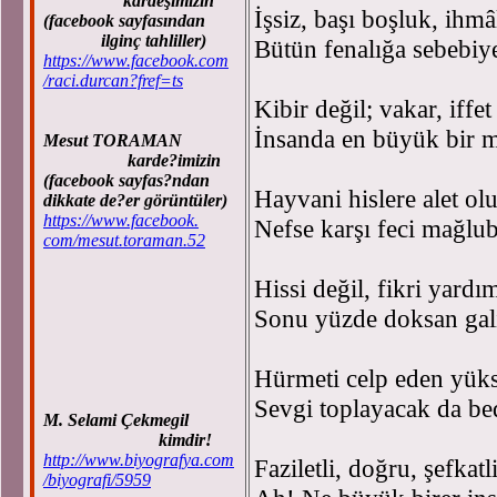
kardeşimizin
İşsiz, başı boşluk, ihmâ
(facebook sayfasından
ilginç tahliller)
Bütün fenalığa sebebiyet
https://www.facebook.com
/raci.durcan?fref=ts
Kibir değil; vakar, iffe
İnsanda en büyük bir me
Mesut TORAMAN
karde?imizin
(facebook sayfas?ndan
Hayvani hislere alet ol
dikkate de?er görüntüler)
https://www.facebook.
Nefse karşı feci mağlubi
com/mesut.toraman.52
Hissi değil, fikri yardı
Sonu yüzde doksan galib
Hürmeti celp eden yüks
Sevgi toplayacak da bedi
M. Selami Çekmegil
kimdir!
http://www.biyografya.com
Faziletli, doğru, şefkat
/biyografi/5959