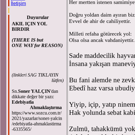
Her mertten istenen samimiyet
İletişim
Doğru yoldan daim ayıran biz
Duyurular
Evvel de ahir de cahiliyettir.
AKIL IÇIN YOL
BIRDIR
Milleti refaha götürecek yol:
Olsa olsa ancak vahdaniyettir.
(THERE IS but
ONE WAY for REASON)
Sade maddecilik hayva
İnsana yakışan maneviye
(
linkleri SAG TIKLAYIN
Bu fani alemde ne zevk
lütfen)
Ebedî haz varsa ubudiye
Sn.
Soner YALÇIN
'dan
dikkate değer bir yazı:
Edebiyatla
Yiyip, içip, yatıp ninem
Ahmaklaştırma
Hak yolunda sebat kabil
https://www.sozcu.com.tr/
2021/yazarlar/soner-yalcin
/edebiyatla-ahmaklastirma
Zulmü, tahakkümü yok 
-6335565/