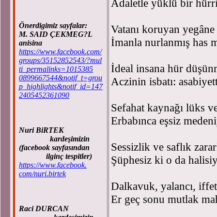
Adaletle yüklü bir hürri
Önerdigimiz sayfalar:
Vatanı koruyan yegâne 
M. SAID ÇEKMEG?L
İmanla nurlanmış has mil
anisina
https://www.facebook.com/
groups/35152852543/?mul
İdeal insana hür düşün
ti_permalinks=1015385
0899667544&notif_t=grou
Aczinin isbatı: asabiyett
p_highlights&notif_id=147
2405452361090
Sefahat kaynağı lüks v
Erbabınca eşsiz medeniy
Nuri BiRTEK
kardeşimizin
Sessizlik ve saflık zarar
(facebook sayfasından
ilginç tespitler)
Şüphesiz ki o da halisiye
https://www.facebook.
com/nuri.birtek
Dalkavuk, yalancı, iffet
Er geç sonu mutlak mah
Raci DURCAN