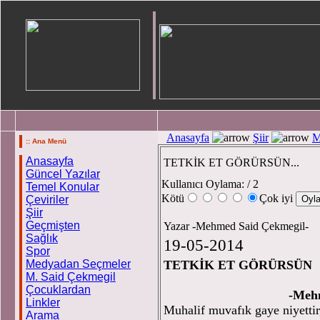
Anasayfa
Şiir
M
:: Ana Menü
Anasayfa
TETKİK ET GÖRÜRSÜN...
Güncel Yazılar
Kullanıcı Oylama:
/ 2
Temel Konular
Kötü
Çok iyi
Çeviriler
Şiir
Geçmişten
Yazar -Mehmed Said Çekmegil-
Sağlık
19-05-2014
Spor
Medyadan Seçmeler
TETKİK ET GÖRÜRSÜN
M. Said Çekmegil
Çocuklardan
-Mehm
Linkler
Muhalif muvafık gaye niyettir
Arama