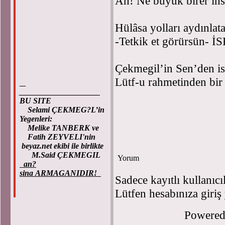
Ah! Ne büyük birer insa
Hülâsa yolları aydınlat
-Tetkik et görürsün-
Çekmegil’in Sen’den i
Lütf-u rahmetinden bir 
____________________
BU SITE
Selami ÇEKMEG?L’in
Yegenleri:
Melike TANBERK ve
Fatih ZEYVELI'nin
beyaz.net ekibi ile birlikte
M.Said ÇEKMEGIL
Yorum
an?
sina ARMAGANIDIR!
Sadece kayıtlı kullanıcı
Lütfen hesabınıza giriş
Powere