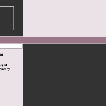
işi
ayısı
yaretçi