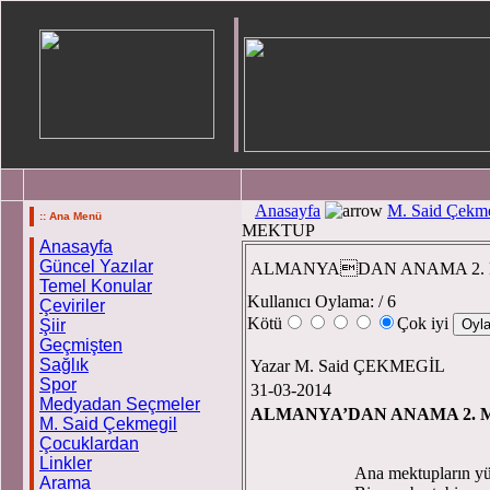
Anasayfa
M. Said Çekme
:: Ana Menü
MEKTUP
Anasayfa
Güncel Yazılar
ALMANYADAN ANAMA 2.
Temel Konular
Kullanıcı Oylama:
/ 6
Çeviriler
Kötü
Çok iyi
Şiir
Geçmişten
Sağlık
Yazar M. Said ÇEKMEGİL
Spor
31-03-2014
Medyadan Seçmeler
ALMANYA’DAN 
M. Said Çekmegil
Çocuklardan
Linkler
Ana mektupların yü
Arama