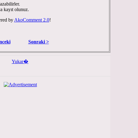
zabilirler.
ya kayıt olunuz.
red by
AkoComment 2.0
!
nceki
Sonraki >
Yukar�