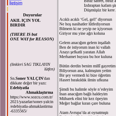
Biraz sabret, biraz 
İletişim
Izdıraptan kafam ş
Düşmüşüz bir kere
Duyurular
Acıklı acıklı ‘Gel, gel!’ diyorsun
AKIL IÇIN YOL
Ne hoş nasihatler lûtfediyorsun
BIRDIR
Bilmem ki ne yeyip ne içiyorsun
Giriyor mu yine ağrı koluna
(THERE IS but
ONE WAY for REASON)
Gelem anacığım gelem inşallah
Ben de istiyorum inan ki vallah
Anayı şefkatli yaratan Allah
Merhamet buyura bu hor kuluna
(
linkleri SAG TIKLAYIN
Bütün derdin benim millî gayretim
lütfen)
Biliyorsun ana, kalmıştım yetim
Bir şey vermedi ki bize öğretim
Sn.
Soner YALÇIN
'dan
Hasret bırakıldık ilmin ufkuna
dikkate değer bir yazı:
Edebiyatla
Şimdi bu halimle söyle n’edeyim
Ahmaklaştırma
İnan anacığım bağlı haldeyim
https://www.sozcu.com.tr/
Mübarek elini bir kez öpeyim
2021/yazarlar/soner-yalcin
Meğer bağlar kıran çare buluna
/edebiyatla-ahmaklastirma
-6335565/
Atam Avrupa’da at oynatmıştı