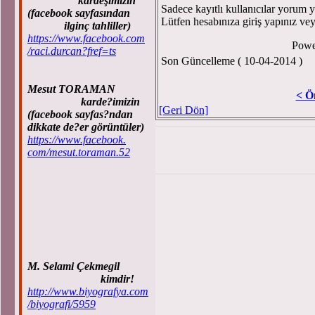
kardeşimizin
Sadece kayıtlı kullanıcılar yorum ya
(facebook sayfasından
Lütfen hesabınıza giriş yapınız ve
ilginç tahliller)
https://www.facebook.com
Powe
/raci.durcan?fref=ts
Son Güncelleme ( 10-04-2014 )
Mesut TORAMAN
< Ö
karde?imizin
[Geri Dön]
(facebook sayfas?ndan
dikkate de?er görüntüler)
https://www.facebook.
com/mesut.toraman.52
M. Selami Çekmegil
kimdir!
http://www.biyografya.com
/biyografi/5959