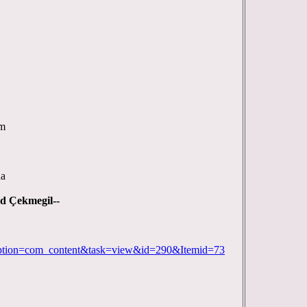
ım
na
 Çekmegil--
p?option=com_content&task=view&id=290&Itemid=73