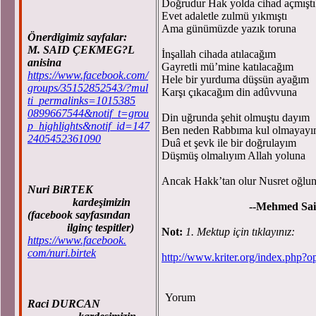
Doğrudur Hak yolda cihad açmıştı
Evet adaletle zulmü yıkmıştı
Ama günümüzde yazık toruna
Önerdigimiz sayfalar:
M. SAID ÇEKMEG?L
İnşallah cihada atılacağım
anisina
Gayretli mü’mine katılacağım
https://www.facebook.com/
Hele bir yurduma düşsün ayağım
groups/35152852543/?mul
Karşı çıkacağım din adûvvuna
ti_permalinks=1015385
0899667544&notif_t=grou
Din uğrunda şehit olmuştu dayım
p_highlights&notif_id=147
Ben neden Rabbıma kul olmayay
2405452361090
Duâ et şevk ile bir doğrulayım
Düşmüş olmalıyım Allah yoluna
Ancak Hakk’tan olur Nusret oğlu
Nuri BiRTEK
kardeşimizin
--Mehmed Said
(facebook sayfasından
ilginç tespitler)
Not:
1. Mektup için tıklayınız:
https://www.facebook.
com/nuri.birtek
http://www.kriter.org/index.ph
Yorum
Raci DURCAN