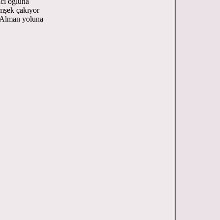
acı oğluna
imşek çakıyor
 Alman yoluna