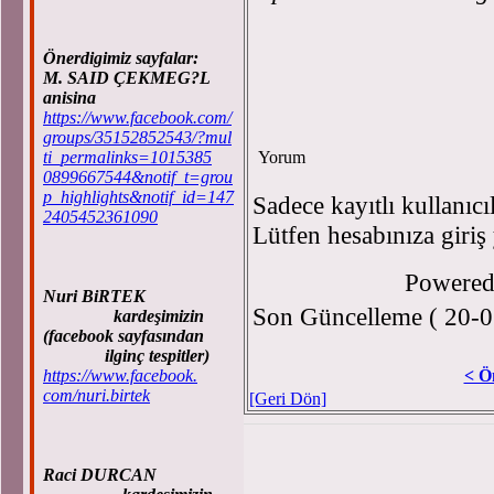
Önerdigimiz sayfalar:
M. SAID ÇEKMEG?L
anisina
https://www.facebook.com/
groups/35152852543/?mul
ti_permalinks=1015385
Yorum
0899667544&notif_t=grou
p_highlights&notif_id=147
Sadece kayıtlı kullanıcı
2405452361090
Lütfen hesabınıza giriş
Powere
Nuri BiRTEK
Son Güncelleme ( 20-0
kardeşimizin
(facebook sayfasından
ilginç tespitler)
https://www.facebook.
< Ö
com/nuri.birtek
[Geri Dön]
Raci DURCAN