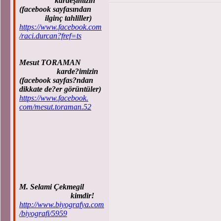
kardeşimizin
(facebook sayfasından
ilginç tahliller)
https://www.facebook.com
/raci.durcan?fref=ts
Mesut TORAMAN
karde?imizin
(facebook sayfas?ndan
dikkate de?er görüntüler)
https://www.facebook.
com/mesut.toraman.52
M. Selami Çekmegil
kimdir!
http://www.biyografya.com
/biyografi/5959