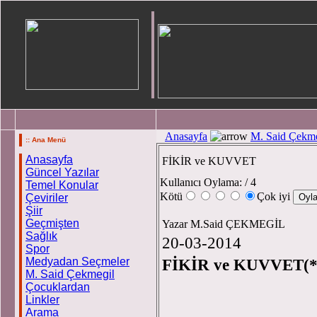
Anasayfa
M. Said Çekme
:: Ana Menü
Anasayfa
FİKİR ve KUVVET
Güncel Yazılar
Kullanıcı Oylama:
/ 4
Temel Konular
Kötü
Çok iyi
Çeviriler
Şiir
Geçmişten
Yazar M.Said ÇEKMEGİL
Sağlık
20-03-2014
Spor
Medyadan Seçmeler
FİKİR ve KUVVET(*
M. Said Çekmegil
Çocuklardan
Linkler
Arama