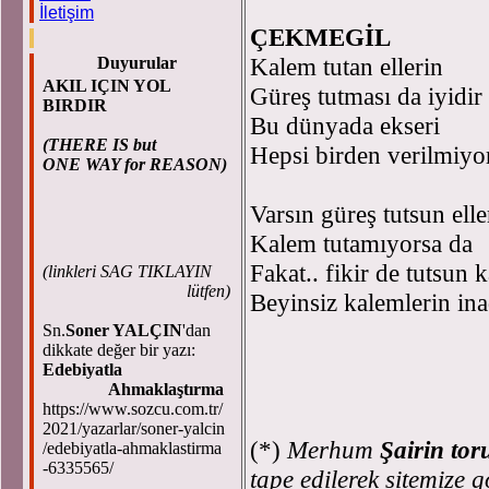
M. S
İletişim
ÇEKMEGİL
Kalem tutan ellerin
Duyurular
AKIL IÇIN YOL
Güreş tutması da iyidir
BIRDIR
Bu dünyada ekseri
(THERE IS but
Hepsi birden verilmiyo
ONE WAY for REASON)
Varsın güreş tutsun elle
Kalem tutamıyorsa da
Fakat.. fikir de tutsun 
(
linkleri SAG TIKLAYIN
lütfen)
Beyinsiz kalemlerin in
Sn.
Soner YALÇIN
'dan
dikkate değer bir yazı:
Edebiyatla
Ahmaklaştırma
https://www.sozcu.com.tr/
2021/yazarlar/soner-yalcin
(*)
Merhum
Şairin t
/edebiyatla-ahmaklastirma
-6335565/
tape edilerek sitemize g