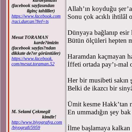
kardeşimizin
(facebook sayfasından
Allah’ın koyduğu şer’a
ilginç tahliller)
Sonu çok acıklı ihtilâl 
https://www.facebook.com
/raci.durcan?fref=ts
Dünyaya bağlanıp esir 
Mesut TORAMAN
Bütün ölçüleri hepten m
karde?imizin
(facebook sayfas?ndan
dikkate de?er görüntüler)
Haramdan kaçmayan ha
https://www.facebook.
İffeti ortada pay’ı-mal 
com/mesut.toraman.52
Her bir musibeti sakın
Belki de ikazcı bir siny
Ümit kesme Hakk’tan n
En ummadığın şey bak k
M. Selami Çekmegil
kimdir!
http://www.biyografya.com
İlme başlamaya kalkan
/biyografi/5959