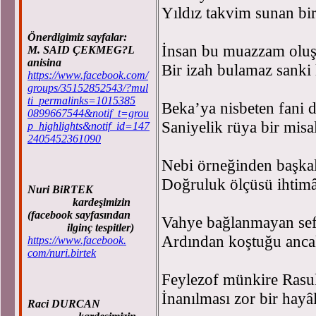
Yıldız takvim sunan bir 
Önerdigimiz sayfalar:
İnsan bu muazzam olu
M. SAID ÇEKMEG?L
anisina
Bir izah bulamaz sanki 
https://www.facebook.com/
groups/35152852543/?mul
ti_permalinks=1015385
Beka’ya nisbeten fani 
0899667544&notif_t=grou
Saniyelik rüya bir misa
p_highlights&notif_id=147
2405452361090
Nebi örneğinden başkal
Doğruluk ölçüsü ihtimâ
Nuri BiRTEK
kardeşimizin
(facebook sayfasından
Vahye bağlanmayan sefi
ilginç tespitler)
Ardından koştuğu ancak
https://www.facebook.
com/nuri.birtek
Feylezof münkire Rasul
İnanılması zor bir hayâ
Raci DURCAN