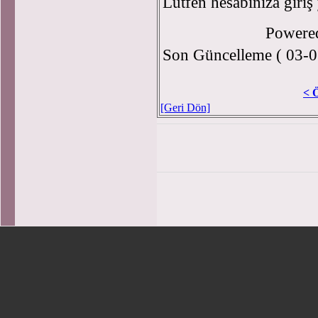
Lütfen hesabınıza giriş
Powere
Son Güncelleme ( 03-0
< 
[Geri Dön]