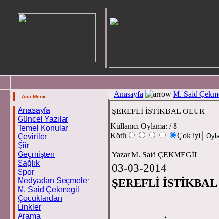
Anasayfa
M. Said Çekme
:: Ana Menü
Anasayfa
ŞEREFLİ İSTİKBAL OLUR
Güncel Yazılar
Kullanıcı Oylama:
/ 8
Temel Konular
Kötü
Çok iyi
Çeviriler
Şiir
Geçmişten
Yazar M. Said ÇEKMEGİL
Sağlık
03-03-2014
Spor
Medyadan Seçmeler
ŞEREFLİ İSTİKBAL
M. Said Çekmegil
Çocuklardan
Linkler
Arama