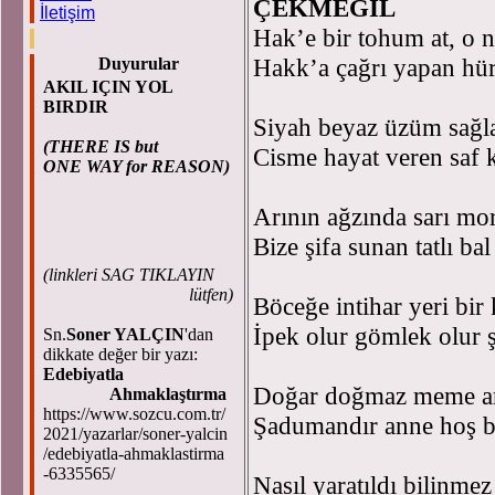
ÇEKMEGİL
İletişim
Hak’e bir tohum at, o n
Hakk’a çağrı yapan hür 
Duyurular
AKIL IÇIN YOL
BIRDIR
Siyah beyaz üzüm sağ
(THERE IS but
Cisme hayat veren saf k
ONE WAY for REASON)
Arının ağzında sarı mor
Bize şifa sunan tatlı bal
(
linkleri SAG TIKLAYIN
lütfen)
Böceğe intihar yeri bir
İpek olur gömlek olur ş
Sn.
Soner YALÇIN
'dan
dikkate değer bir yazı:
Edebiyatla
Doğar doğmaz meme ar
Ahmaklaştırma
https://www.sozcu.com.tr/
Şadumandır anne hoş bi
2021/yazarlar/soner-yalcin
/edebiyatla-ahmaklastirma
-6335565/
Nasıl yaratıldı bilinme