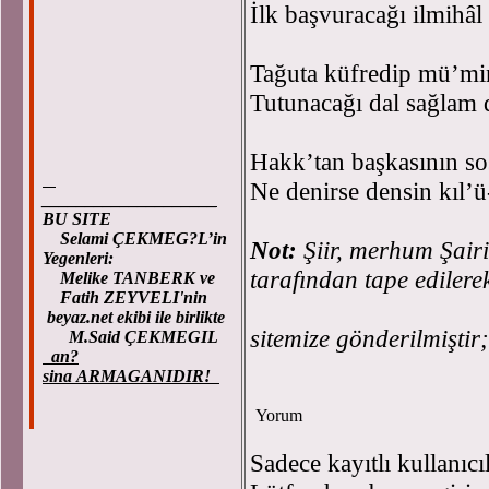
İlk başvuracağı ilmihâl
Tağuta küfredip mü’mi
Tutunacağı dal sağlam 
Hakk’tan başkasının sos
Ne denirse densin kıl’ü
____________________
BU SITE
Selami ÇEKMEG?L’in
Not:
Şiir, merhum Şair
Yegenleri:
tarafından tape edilere
Melike TANBERK ve
Fatih ZEYVELI'nin
beyaz.net ekibi ile birlikte
sitemize gönderilmiştir
M.Said ÇEKMEGIL
an?
sina ARMAGANIDIR!
Yorum
Sadece kayıtlı kullanıcı