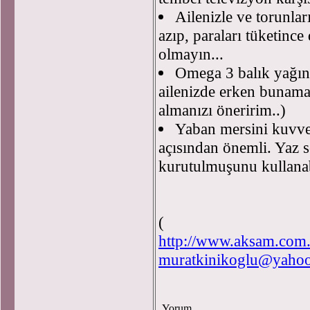
Ailenizle ve torunlar
azıp, paraları tüketinc
olmayın...
Omega 3 balık yağın
ailenizde erken bunama 
almanızı öneririm..)
Yaban mersini kuvvet
açısından önemli. Yaz s
kurutulmuşunu kullanabi
(
http://www.aksam.com.t
muratkinikoglu@yaho
Yorum