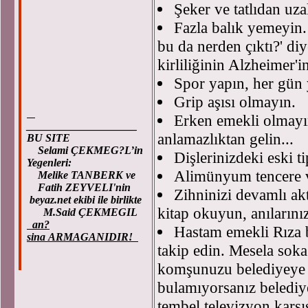
Şeker ve tatlıdan uz
Fazla balık yemeyin. 
bu da nerden çıktı?' di
kirliliğinin Alzheimer'
Spor yapın, her gün 
Grip aşısı olmayın.
Erken emekli olmayın
____________________
anlamazlıktan gelin...
BU SITE
Selami ÇEKMEG?L’in
Dişlerinizdeki eski t
Yegenleri:
Alimünyum tencere v
Melike TANBERK ve
Fatih ZEYVELI'nin
Zihninizi devamlı ak
beyaz.net ekibi ile birlikte
kitap okuyun, anılarınız
M.Said ÇEKMEGIL
an?
Hastam emekli Rıza 
sina ARMAGANIDIR!
takip edin. Mesela soka
komşunuzu belediyeye ş
bulamıyorsanız belediye
tembel televizyon karş