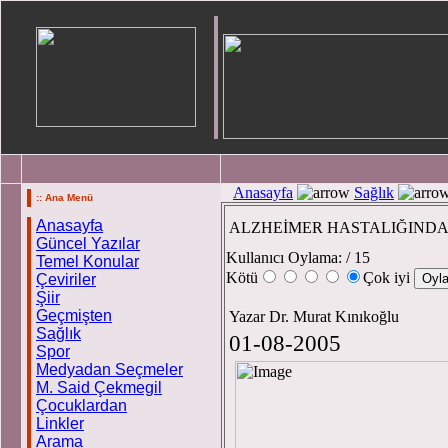
Anasayfa
Sağlık
:: Ana Menü
Anasayfa
ALZHEİMER HASTALIĞIND
Güncel Yazılar
Kullanıcı Oylama:
/ 15
Temel Konular
Kötü
Çok iyi
Çeviriler
Şiir
Geçmişten
Yazar Dr. Murat Kınıkoğlu
Sağlık
01-08-2005
Spor
Medyadan Seçmeler
M. Said Çekmegil
Çocuklardan
Linkler
Arama