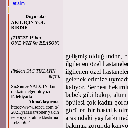
İletişim
Duyurular
AKIL IÇIN YOL
BIRDIR
(THERE IS but
ONE WAY for REASON)
gelişmiş olduğundan, ha
ilgilenen özel hastanel
ilgilenen özel hastane
(
linkleri SAG TIKLAYIN
lütfen)
geleneklerimize uymadı
kalıyor. Serbest hekiml
Sn.
Soner YALÇIN
'dan
dikkate değer bir yazı:
bebek gibi bakıp, altını 
Edebiyatla
öpülesi çok kadın görd
Ahmaklaştırma
https://www.sozcu.com.tr/
görülen bir hastalık ol
2021/yazarlar/soner-yalcin
arasındaki yaş farkı ne
/edebiyatla-ahmaklastirma
-6335565/
bakmak zorunda kalıyor.