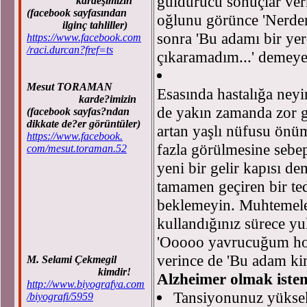
güldürücü sonuçlar ver
kardeşimizin
(facebook sayfasından
oğlunu görünce 'Nerden 
ilginç tahliller)
sonra 'Bu adamı bir y
https://www.facebook.com
/raci.durcan?fref=ts
çıkaramadım...' demeye 
Mesut TORAMAN
Esasında hastalığa neyi
karde?imizin
de yakın zamanda zor gi
(facebook sayfas?ndan
dikkate de?er görüntüler)
artan yaşlı nüfusu önüm
https://www.facebook.
fazla görülmesine sebep 
com/mesut.toraman.52
yeni bir gelir kapısı d
tamamen geçiren bir te
beklemeyin. Muhtemelen 
kullandığınız sürece yu
'Ooooo yavrucuğum hoş g
verince de 'Bu adam kim
M. Selami Çekmegil
kimdir!
Alzheimer olmak istemi
http://www.biyografya.com
Tansiyonunuz yükseks
/biyografi/5959