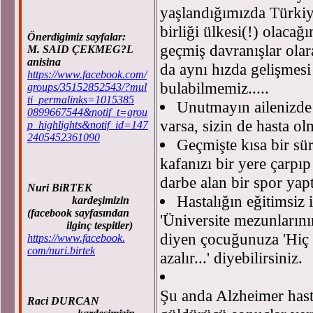
yaşlandığımızda Türkiy
birliği ülkesi(!) olaca
Önerdigimiz sayfalar:
geçmiş davranışlar olar
M. SAID ÇEKMEG?L
anisina
da aynı hızda gelişmesi
https://www.facebook.com/
bulabilmemiz.....
groups/35152852543/?mul
ti_permalinks=1015385
Unutmayın ailenizde
0899667544&notif_t=grou
varsa, sizin de hasta ol
p_highlights&notif_id=147
2405452361090
Geçmişte kısa bir sür
kafanızı bir yere çarpıp
darbe alan bir spor yapt
Nuri BiRTEK
Hastalığın eğitimsiz
kardeşimizin
(facebook sayfasından
'Üniversite mezunların
ilginç tespitler)
diyen çocuğunuza 'Hiç 
https://www.facebook.
com/nuri.birtek
azalır...' diyebilirsiniz.
Şu anda Alzheimer hasta
Raci DURCAN