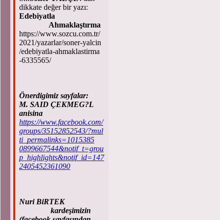
dikkate değer bir yazı:
Edebiyatla
Ahmaklaştırma
https://www.sozcu.com.tr/
2021/yazarlar/soner-yalcin
/edebiyatla-ahmaklastirma
-6335565/
Önerdigimiz sayfalar:
M. SAID ÇEKMEG?L
anisina
https://www.facebook.com/
groups/35152852543/?mul
ti_permalinks=1015385
0899667544&notif_t=grou
p_highlights&notif_id=147
2405452361090
Nuri BiRTEK
kardeşimizin
(facebook sayfasından