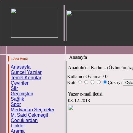
Anasayfa
:: Ana Menü
Anasayfa
Anadolu'da Kadın... (Övüncümüz;
Güncel Yazılar
Kullanıcı Oylama:
/ 0
Temel Konular
Kötü
Çok iyi
Çeviriler
Şiir
Geçmişten
Yazar e-mail iletisi
Sağlık
08-12-2013
Spor
Medyadan Seçmeler
M. Said Çekmegil
Çocuklardan
Linkler
Arama