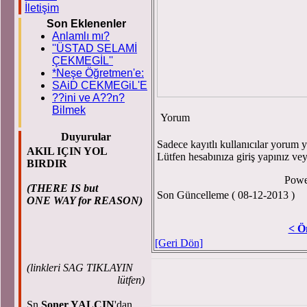
İletişim
Son Eklenenler
Anlamlı mı?
''ÜSTAD SELAMİ
ÇEKMEGİL''
*Neşe Öğretmen'e:
SAiD CEKMEGiL'E
??ini ve A??n?
Bilmek
Yorum
Duyurular
Sadece kayıtlı kullanıcılar yorum ya
AKIL IÇIN YOL
Lütfen hesabınıza giriş yapınız ve
BIRDIR
Powe
(THERE IS but
Son Güncelleme ( 08-12-2013 )
ONE WAY for REASON)
< Ö
[Geri Dön]
(
linkleri SAG TIKLAYIN
lütfen)
Sn.
Soner YALÇIN
'dan