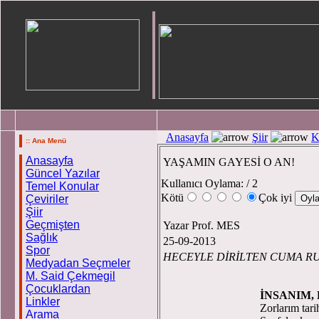
Anasayfa
Şiir
K
:: Ana Menü
Anasayfa
YAŞAMIN GAYESİ O AN!
Güncel Yazılar
Kullanıcı Oylama:
/ 2
Temel Konular
Kötü
Çok iyi
Çeviriler
Şiir
Geçmişten
Yazar Prof. MES
Sağlık
25-09-2013
Spor
HECEYLE DİRİLTEN CUMA RU
Medyadan Seçmeler
M. Said Çekmegil
Çocuklardan
İNSANIM,
Linkler
Zorlarım tarih
Arama