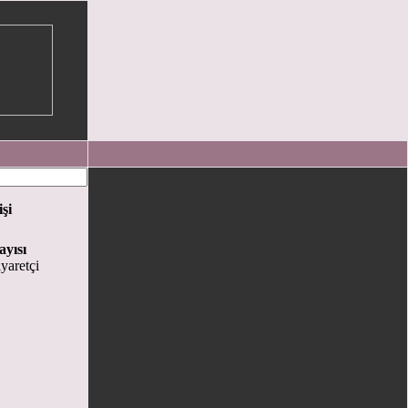
işi
ayısı
yaretçi