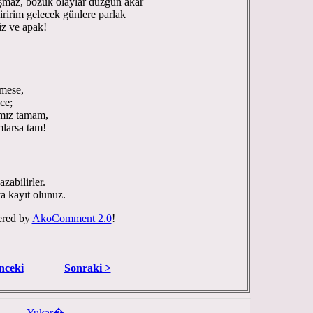
şmaz, bozuk olaylar düzgün akar
ririm gelecek günlere parlak
iz ve apak!
 O AN!
mese,
e;
z tamam,
rsa tam!
zabilirler.
ya kayıt olunuz.
red by
AkoComment 2.0
!
nceki
Sonraki >
Yukar�