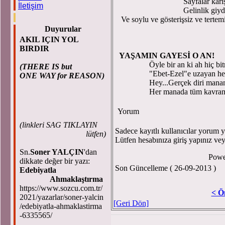
Sayfalar karı
İletişim
Gelinlik giydi
Ve soylu ve gösterişsiz ve tertem
Duyurular
AKIL IÇIN YOL
BIRDIR
YAŞAMIN GAYESİ
Öyle bir an ki ah hiç bit
(THERE IS but
"Ebet-Ezel"e uzayan hec
ONE WAY for REASON)
Hey...Gerçek diri manamı
Her manada tüm kavramla
Yorum
(
linkleri SAG TIKLAYIN
Sadece kayıtlı kullanıcılar yorum ya
lütfen)
Lütfen hesabınıza giriş yapınız ve
Sn.
Soner YALÇIN
'dan
Powe
dikkate değer bir yazı:
Son Güncelleme ( 26-09-2013 )
Edebiyatla
Ahmaklaştırma
https://www.sozcu.com.tr/
< Ö
2021/yazarlar/soner-yalcin
[Geri Dön]
/edebiyatla-ahmaklastirma
-6335565/