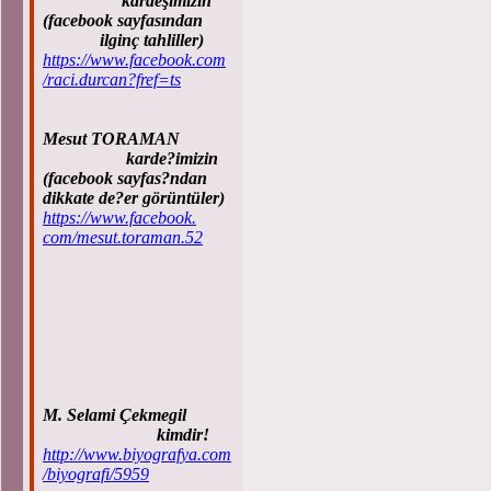
kardeşimizin
(facebook sayfasından
ilginç tahliller)
https://www.facebook.com
/raci.durcan?fref=ts
Mesut TORAMAN
karde?imizin
(facebook sayfas?ndan
dikkate de?er görüntüler)
https://www.facebook.
com/mesut.toraman.52
M. Selami Çekmegil
kimdir!
http://www.biyografya.com
/biyografi/5959