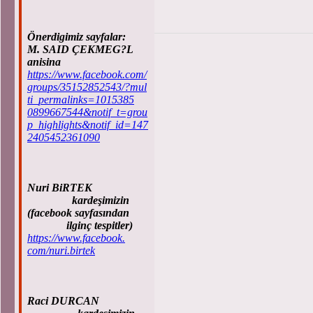
Önerdigimiz sayfalar:
M. SAID ÇEKMEG?L
anisina
https://www.facebook.com/
groups/35152852543/?mul
ti_permalinks=1015385
0899667544&notif_t=grou
p_highlights&notif_id=147
2405452361090
Nuri BiRTEK
kardeşimizin
(facebook sayfasından
ilginç tespitler)
https://www.facebook.
com/nuri.birtek
Raci DURCAN