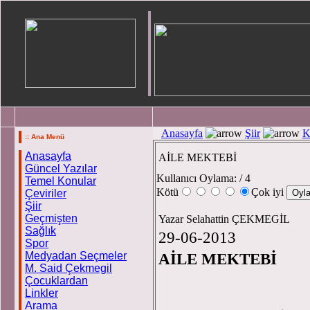
Anasayfa
Şiir
K
:: Ana Menü
Anasayfa
AİLE MEKTEBİ
Güncel Yazılar
Kullanıcı Oylama:
/ 4
Temel Konular
Kötü
Çok iyi
Çeviriler
Şiir
Geçmişten
Yazar Selahattin ÇEKMEGİL
Sağlık
29-06-2013
Spor
Medyadan Seçmeler
AİLE MEKTEBİ
M. Said Çekmegil
Çocuklardan
Linkler
Arama