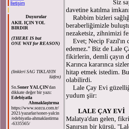
Siz say
İletişim
davetine katılma imkanı
Rabbim bizleri sağlığı
Duyurular
AKIL IÇIN YOL
beraberliğimizle buluşt
BIRDIR
nezaketsiz, zihnimizi fe
(THERE IS but
Evet; Necip Fazıl'ın ded
ONE WAY for REASON)
edemez.'' Biz de Lale Ç
fikirlerin, demli çayın
Karınca kararınca sizler
hitap etmek istedim. Bu
(
linkleri SAG TIKLAYIN
lütfen)
olabilirdi.
Lale Çay Evi güzelliği
Sn.
Soner YALÇIN
'dan
dikkate değer bir yazı:
yudum şiir:
Edebiyatla
Ahmaklaştırma
https://www.sozcu.com.tr/
LALE ÇAY EVİ
2021/yazarlar/soner-yalcin
Malatya'dan gelen, fikri
/edebiyatla-ahmaklastirma
-6335565/
Sanırsın bir kürsü, ''Lal