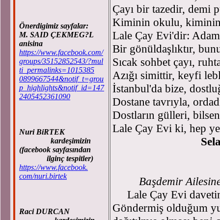
Çayı bir tazedir, demi 
Kiminin okulu, kiminin 
Önerdigimiz sayfalar:
Lale Çay Evi'dir: Ada
M. SAID ÇEKMEG?L
anisina
Bir gönüldaşlıktır, bun
https://www.facebook.com/
Sıcak sohbet çayı, ruht
groups/35152852543/?mul
ti_permalinks=1015385
Azığı simittir, keyfi lebl
0899667544&notif_t=grou
İstanbul'da bize, dostl
p_highlights&notif_id=147
2405452361090
Dostane tavrıyla, ordad
Dostların gülleri, bilse
Lale Çay Evi ki, hep ye
Nuri BiRTEK
Sel
kardeşimizin
(facebook sayfasından
ilginç tespitler)
https://www.facebook.
com/nuri.birtek
Başdemir Ailesin
Lale Çay Evi davetini
Göndermiş olduğum yuka
Raci DURCAN