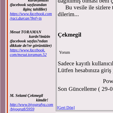
dağıtılmış olması beni 
kardeşimizin
(facebook sayfasından
Bu vesile ile sizlere t
ilginç tahliller)
dilerim...
https://www.facebook.com
/raci.durcan?fref=ts
Mesut TORAMAN
Çekmegil
karde?imizin
(facebook sayfas?ndan
dikkate de?er görüntüler)
https://www.facebook.
Yorum
com/mesut.toraman.52
Sadece kayıtlı kullanıcı
Lütfen hesabınıza giriş
Pow
Son Güncelleme ( 29-0
M. Selami Çekmegil
kimdir!
http://www.biyografya.com
[Geri Dön]
/biyografi/5959