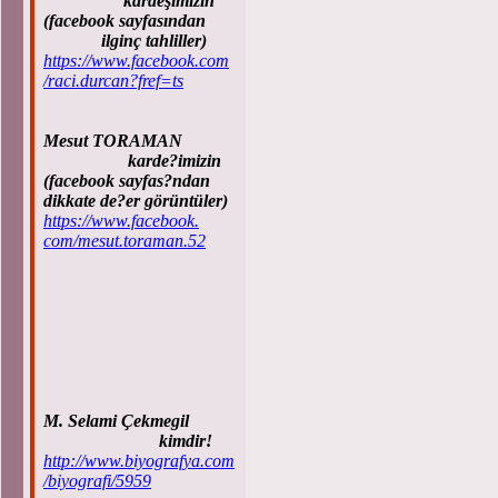
kardeşimizin
(facebook sayfasından
ilginç tahliller)
https://www.facebook.com
/raci.durcan?fref=ts
Mesut TORAMAN
karde?imizin
(facebook sayfas?ndan
dikkate de?er görüntüler)
https://www.facebook.
com/mesut.toraman.52
M. Selami Çekmegil
kimdir!
http://www.biyografya.com
/biyografi/5959