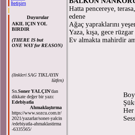
BALKON NANKÖR
İletişim
Hatta pencereye, teras
edene
Duyurular
Ağaç yapraklarını yeşe
AKIL IÇIN YOL
BIRDIR
Yaza, kışa, gece rüzgar
Ev almakta mahirdir am
(THERE IS but
ONE WAY for REASON)
(
linkleri SAG TIKLAYIN
lütfen)
Sn.
Soner YALÇIN
'dan
Boya sol
dikkate değer bir yazı:
Şükürler
Edebiyatla
Ahmaklaştırma
Her çığl
https://www.sozcu.com.tr/
Sessizli
2021/yazarlar/soner-yalcin
/edebiyatla-ahmaklastirma
-6335565/