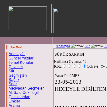
Anasayfa
Şiir
K
:: Ana Menü
Anasayfa
ŞÜKÜR ŞARKISI
Güncel Yazılar
Kullanıcı Oylama:
/ 2
Temel Konular
Kötü
Çok iyi
Çeviriler
Şiir
Geçmişten
Yazar Prof.MES
Sağlık
23-05-2013
Spor
HECEYLE DİRİLTE
Medyadan Seçmeler
M. Said Çekmegil
Çocuklardan
Linkler
Arama