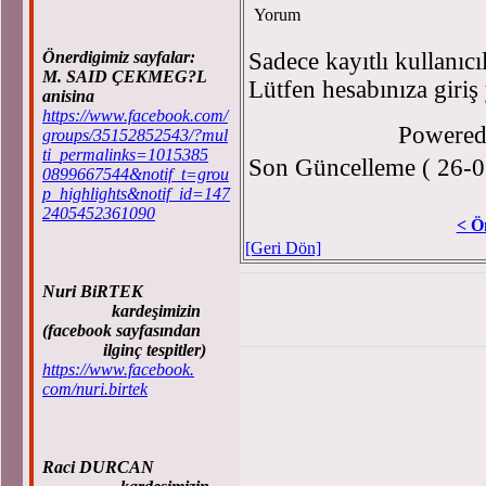
Yorum
Önerdigimiz sayfalar:
Sadece kayıtlı kullanıcı
M. SAID ÇEKMEG?L
Lütfen hesabınıza giriş
anisina
https://www.facebook.com/
Powere
groups/35152852543/?mul
ti_permalinks=1015385
Son Güncelleme ( 26-0
0899667544&notif_t=grou
p_highlights&notif_id=147
2405452361090
< Ö
[Geri Dön]
Nuri BiRTEK
kardeşimizin
(facebook sayfasından
ilginç tespitler)
https://www.facebook.
com/nuri.birtek
Raci DURCAN