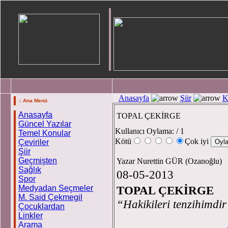
Anasayfa
Şiir
K
:: Ana Menü
Anasayfa
TOPAL ÇEKİRGE
Güncel Yazılar
Kullanıcı Oylama:
/ 1
Temel Konular
Kötü
Çok iyi
Çeviriler
Şiir
Geçmişten
Yazar Nurettin GÜR (Ozanoğlu)
Sağlık
08-05-2013
Spor
Medyadan Seçmeler
TOPAL ÇEKİRGE
M. Said Çekmegil
“Hakikileri t
Çocuklardan
Linkler
Arama