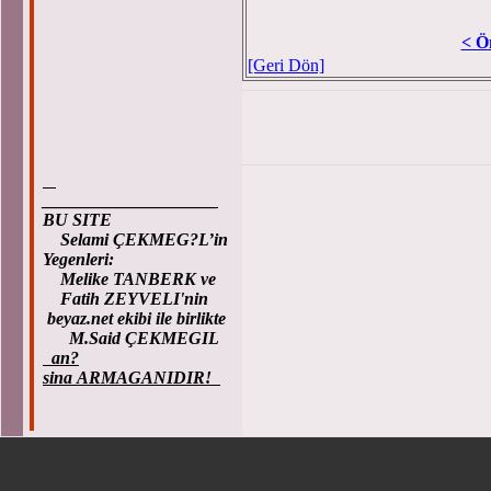
< Ö
[Geri Dön]
____________________
BU SITE
Selami ÇEKMEG?L’in
Yegenleri:
Melike TANBERK ve
Fatih ZEYVELI'nin
beyaz.net ekibi ile birlikte
M.Said ÇEKMEGIL
an?
sina ARMAGANIDIR!