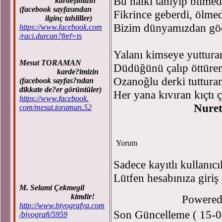
Bu halkı tanıyıp bilme
kardeşimizin
(facebook sayfasından
Fikrince geberdi, ölme
ilginç tahliller)
Bizim dünyamızdan göç
https://www.facebook.com
/raci.durcan?fref=ts
Yalanı kimseye yuttura
Mesut TORAMAN
Düdüğünü çalıp öttüre
karde?imizin
Ozanoğlu derki tuttura
(facebook sayfas?ndan
dikkate de?er görüntüler)
Her yana kıvıran kıçtı 
https://www.facebook.
Nure
com/mesut.toraman.52
Yorum
Sadece kayıtlı kullanıcı
Lütfen hesabınıza giriş
M. Selami Çekmegil
kimdir!
Powere
http://www.biyografya.com
Son Güncelleme ( 15-0
/biyografi/5959