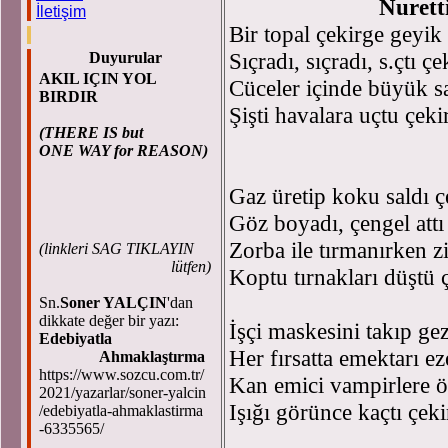
Nurett
İletişim
Bir topal çekirge geyik 
Sıçradı, sıçradı, s.çtı çe
Duyurular
AKIL IÇIN YOL
Cüceler içinde büyük sa
BIRDIR
Şişti havalara uçtu çeki
(THERE IS but
ONE WAY for REASON)
Gaz üretip koku saldı ç
Göz boyadı, çengel attı
Zorba ile tırmanırken z
(
linkleri SAG TIKLAYIN
lütfen)
Koptu tırnakları düştü 
Sn.
Soner YALÇIN
'dan
dikkate değer bir yazı:
İşçi maskesini takıp ge
Edebiyatla
Her fırsatta emektarı ez
Ahmaklaştırma
https://www.sozcu.com.tr/
Kan emici vampirlere ö
2021/yazarlar/soner-yalcin
Işığı görünce kaçtı çeki
/edebiyatla-ahmaklastirma
-6335565/