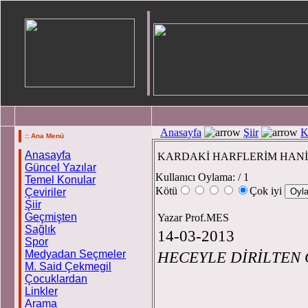
Anasayfa
Şiir
K
:: Ana Menü
Anasayfa
KARDAKİ HARFLERİM HANİ
Güncel Yazılar
Kullanıcı Oylama:
/ 1
Temel Konular
Kötü
Çok iyi
Çeviriler
Şiir
Geçmişten
Yazar Prof.MES
Sağlık
14-03-2013
Spor
Medyadan Seçmeler
HECEYLE DİRİLTEN
M. Said Çekmegil
Çocuklardan
Linkler
Arama