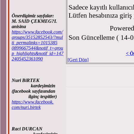
Sadece kayıtlı kullanıcı
Lütfen hesabınıza giriş
Önerdigimiz sayfalar:
M. SAID ÇEKMEG?L
anisina
Powere
https://www.facebook.com/
Son Güncelleme ( 14-0
groups/35152852543/?mul
ti_permalinks=1015385
0899667544&notif_t=grou
p_highlights&notif_id=147
< Ö
2405452361090
[Geri Dön]
Nuri BiRTEK
kardeşimizin
(facebook sayfasından
ilginç tespitler)
https://www.facebook.
com/nuri.birtek
Raci DURCAN