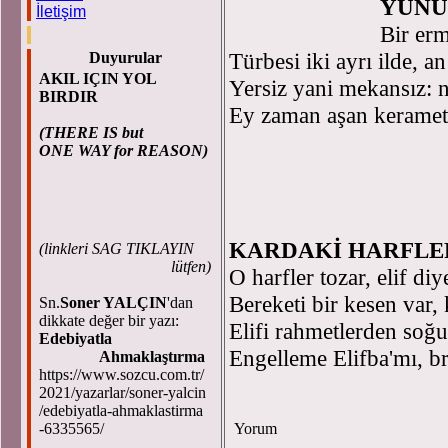
YUNUS
İletişim
Bir erm
Türbesi iki ayrı ilde, a
Duyurular
AKIL IÇIN YOL
Yersiz yani mekansız: na
BIRDIR
Ey zaman aşan keramet:
(THERE IS but
ONE WAY for REASON)
KARDAKİ HARFLE
(
linkleri SAG TIKLAYIN
lütfen)
O harfler tozar, elif diy
Bereketi bir kesen var,
Sn.
Soner YALÇIN
'dan
dikkate değer bir yazı:
Elifi rahmetlerden soğut
Edebiyatla
Engelleme Elifba'mı, b
Ahmaklaştırma
https://www.sozcu.com.tr/
2021/yazarlar/soner-yalcin
/edebiyatla-ahmaklastirma
-6335565/
Yorum