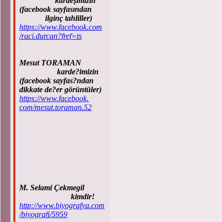
kardeşimizin
(facebook sayfasından
ilginç tahliller)
https://www.facebook.com
/raci.durcan?fref=ts
Mesut TORAMAN
karde?imizin
(facebook sayfas?ndan
dikkate de?er görüntüler)
https://www.facebook.
com/mesut.toraman.52
M. Selami Çekmegil
kimdir!
http://www.biyografya.com
/biyografi/5959