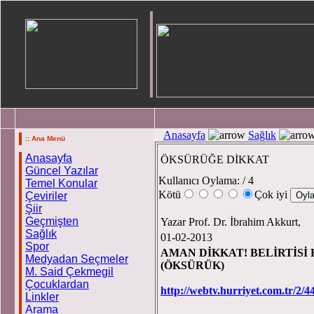
Anasayfa
Sağlık
:: Ana Menü
Anasayfa
ÖKSÜRÜĞE DİKKAT
Güncel Yazılar
Kullanıcı Oylama:
/ 4
Temel Konular
Kötü
Çok iyi
Çeviriler
Şiir
Geçmişten
Yazar Prof. Dr. İbrahim Akkurt,
Sağlık
01-02-2013
Spor
AMAN DİKKAT! BELİRTİSİ
Medyadan Seçmeler
(ÖKSÜRÜK)
M. Said Çekmegil
Prof. Dr. İbr
Çocuklardan
http://webtv.hurriyet.com.tr/2/4
Linkler
Arama