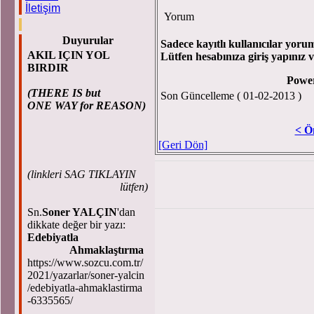
İletişim
Yorum
Duyurular
Sadece kayıtlı kullanıcılar yorum
AKIL IÇIN YOL
Lütfen hesabınıza giriş yapınız 
BIRDIR
Powe
(THERE IS but
Son Güncelleme ( 01-02-2013 )
ONE WAY for REASON)
< Ö
[Geri Dön]
(
linkleri SAG TIKLAYIN
lütfen)
Sn.
Soner YALÇIN
'dan
dikkate değer bir yazı:
Edebiyatla
Ahmaklaştırma
https://www.sozcu.com.tr/
2021/yazarlar/soner-yalcin
/edebiyatla-ahmaklastirma
-6335565/