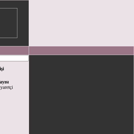
işi
ayısı
yaretçi