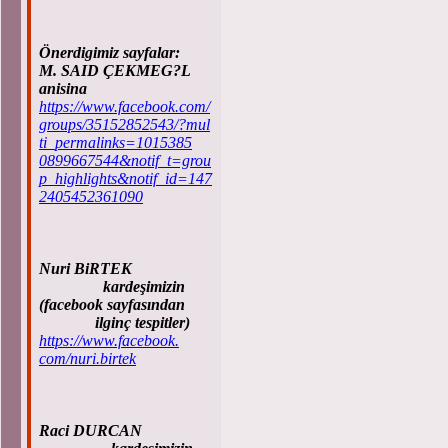
Önerdigimiz sayfalar:
M. SAID ÇEKMEG?L
anisina
https://www.facebook.com/
groups/35152852543/?mul
ti_permalinks=1015385
0899667544&notif_t=grou
p_highlights&notif_id=147
2405452361090
Nuri BiRTEK
kardeşimizin
(facebook sayfasından
ilginç tespitler)
https://www.facebook.
com/nuri.birtek
Raci DURCAN