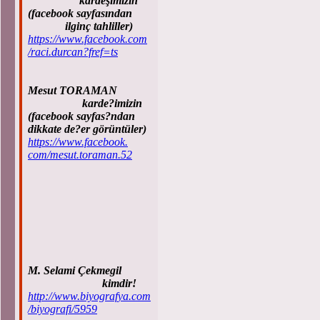
kardeşimizin
(facebook sayfasından
ilginç tahliller)
https://www.facebook.com
/raci.durcan?fref=ts
Mesut TORAMAN
karde?imizin
(facebook sayfas?ndan
dikkate de?er görüntüler)
https://www.facebook.
com/mesut.toraman.52
M. Selami Çekmegil
kimdir!
http://www.biyografya.com
/biyografi/5959