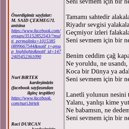
Seni sevmem için bir n
Önerdigimiz sayfalar:
Tamamı sahtedir alakala
M. SAID ÇEKMEG?L
Riyadır sevgisi yalakala
anisina
https://www.facebook.com/
Geçmiyor izleri falakala
groups/35152852543/?mul
Seni sevmem için bir n
ti_permalinks=1015385
0899667544&notif_t=grou
p_highlights&notif_id=147
Benim ceddim çağ kapatt
2405452361090
Ne yoruldu, ne usandı, 
Koca bir Dünya ya adale
Nuri BiRTEK
Seni sevmem için bir n
kardeşimizin
(facebook sayfasından
ilginç tespitler)
Lanetli yolunun nesini 
https://www.facebook.
Yalanı, yanlışı kime yu
com/nuri.birtek
Ne babamsın, ne dedem
Seni sevmem için bir n
Raci DURCAN