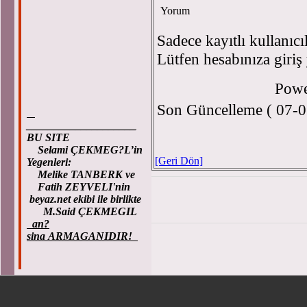
Yorum
Sadece kayıtlı kullanıcı
Lütfen hesabınıza giriş
Powe
Son Güncelleme ( 07-0
____________________
BU SITE
Selami ÇEKMEG?L’in
[Geri Dön]
Yegenleri:
Melike TANBERK ve
Fatih ZEYVELI'nin
beyaz.net ekibi ile birlikte
M.Said ÇEKMEGIL
an?
sina ARMAGANIDIR!