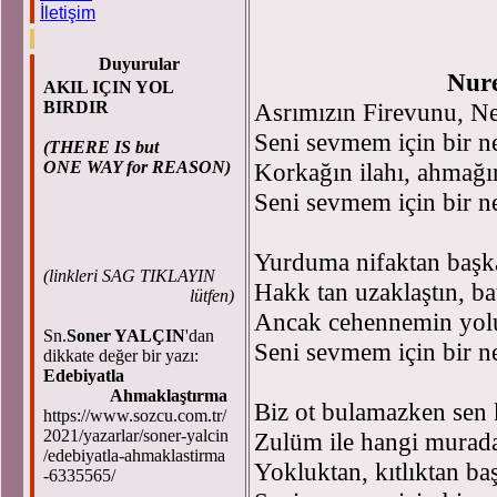
İletişim
Duyurular
Nureddin GÜ
AKIL IÇIN YOL
BIRDIR
Asrımızın Firevunu, N
Seni sevmem için bir n
(THERE IS but
ONE WAY for REASON)
Korkağın ilahı, ahmağı
Seni sevmem için bir n
Yurduma nifaktan başka
(
linkleri SAG TIKLAYIN
Hakk tan uzaklaştın, bat
lütfen)
Ancak cehennemin yolu
Sn.
Soner YALÇIN
'dan
Seni sevmem için bir n
dikkate değer bir yazı:
Edebiyatla
Ahmaklaştırma
Biz ot bulamazken sen 
https://www.sozcu.com.tr/
2021/yazarlar/soner-yalcin
Zulüm ile hangi murada
/edebiyatla-ahmaklastirma
Yokluktan, kıtlıktan ba
-6335565/