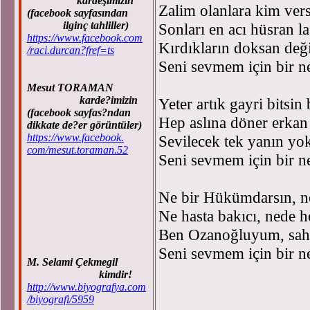
kardeşimizin
Zalim olanlara kim vers
(facebook sayfasından
ilginç tahliller)
Sonları en acı hüsran la
https://www.facebook.com
Kırdıkların doksan deği
/raci.durcan?fref=ts
Seni sevmem için bir n
Mesut TORAMAN
karde?imizin
Yeter artık gayri bitsin 
(facebook sayfas?ndan
Hep aslına döner erkan 
dikkate de?er görüntüler)
https://www.facebook.
Sevilecek tek yanın yok
com/mesut.toraman.52
Seni sevmem için bir n
Ne bir Hükümdarsın, n
Ne hasta bakıcı, nede h
Ben Ozanoğluyum, sahi
Seni sevmem için bir n
M. Selami Çekmegil
Nurettin 
kimdir!
http://www.biyografya.com
/biyografi/5959