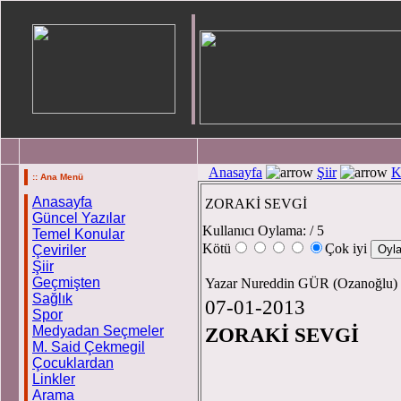
Anasayfa
Şiir
K
:: Ana Menü
Anasayfa
ZORAKİ SEVGİ
Güncel Yazılar
Kullanıcı Oylama:
/ 5
Temel Konular
Kötü
Çok iyi
Çeviriler
Şiir
Geçmişten
Yazar Nureddin GÜR (Ozanoğlu)
Sağlık
07-01-2013
Spor
Medyadan Seçmeler
ZORA
M. Said Çekmegil
Çocuklardan
Linkler
Arama