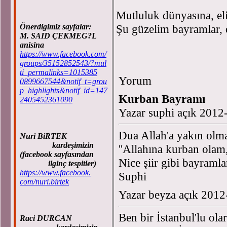
Mutluluk dünyasına, el
Önerdigimiz sayfalar:
Şu güzelim bayramlar, 
M. SAID ÇEKMEG?L
anisina
https://www.facebook.com/
groups/35152852543/?mul
ti_permalinks=1015385
Yorum
0899667544&notif_t=grou
p_highlights&notif_id=147
Kurban Bayramı
2405452361090
Yazar suphi açık 2012
Dua Allah'a yakın olma
Nuri BiRTEK
kardeşimizin
''Allahına kurban olam,
(facebook sayfasından
Nice şiir gibi bayramla
ilginç tespitler)
https://www.facebook.
Suphi
com/nuri.birtek
Yazar beyza açık 2012
Ben bir İstanbul'lu ol
Raci DURCAN