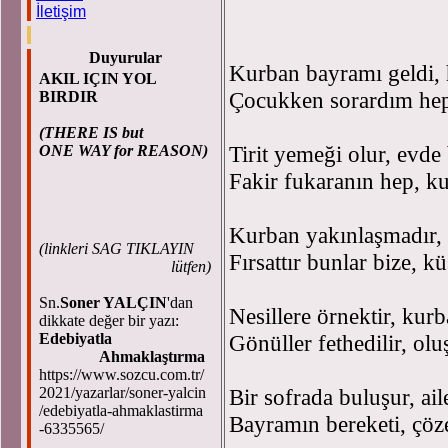
İletişim
Selahadd
Duyurular
Kurban bayramı geldi, 
AKIL IÇIN YOL
Çocukken sorardım hep
BIRDIR
(THERE IS but
Tirit yemeği olur, evde
ONE WAY for REASON)
Fakir fukaranın hep, ku
Kurban yakınlaşmadır, 
(
linkleri SAG TIKLAYIN
Fırsattır bunlar bize, k
lütfen)
Sn.
Soner YALÇIN
'dan
Nesillere örnektir, kur
dikkate değer bir yazı:
Edebiyatla
Gönüller fethedilir, olu
Ahmaklaştırma
https://www.sozcu.com.tr/
2021/yazarlar/soner-yalcin
Bir sofrada buluşur, aile
/edebiyatla-ahmaklastirma
Bayramın bereketi, çöze
-6335565/