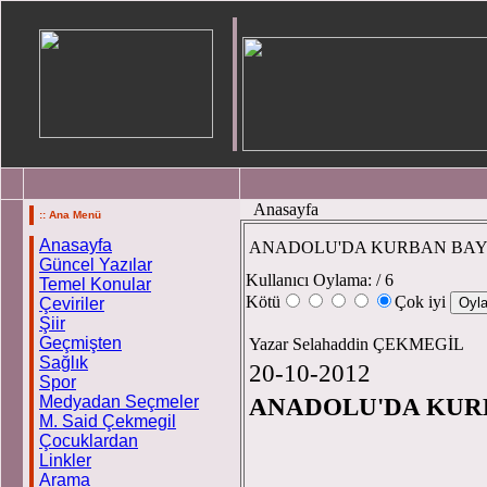
Anasayfa
:: Ana Menü
Anasayfa
ANADOLU'DA KURBAN BA
Güncel Yazılar
Kullanıcı Oylama:
/ 6
Temel Konular
Kötü
Çok iyi
Çeviriler
Şiir
Geçmişten
Yazar Selahaddin ÇEKMEGİL
Sağlık
20-10-2012
Spor
Medyadan Seçmeler
ANADOLU'
M. Said Çekmegil
Çocuklardan
Linkler
Arama