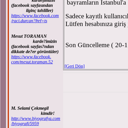
kardeşimizin
bayramların İstanbul'a
(facebook sayfasından
ilginç tahliller)
Sadece kayıtlı kullanıcı
https://www.facebook.com
/raci.durcan?fref=ts
Lütfen hesabınıza giriş
Mesut TORAMAN
karde?imizin
Son Güncelleme ( 20-1
(facebook sayfas?ndan
dikkate de?er görüntüler)
https://www.facebook.
com/mesut.toraman.52
[Geri Dön]
M. Selami Çekmegil
kimdir!
http://www.biyografya.com
/biyografi/5959