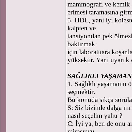
mammografi ve kemik
erimesi taramasına girm
5. HDL, yani iyi kolest
kalpten ve
tansiyondan pek ölmezle
baktırmak
için laboratuara koşanla
yüksektir. Yani uyanık 
SAĞLIKLI YAŞAMAN
1. Sağlıklı yaşamanın ö
seçmektir.
Bu konuda sıkça sorula
S: Siz bizimle dalga m
nasıl seçelim yahu ?
C: İyi ya, ben de onu a
mirasınızı