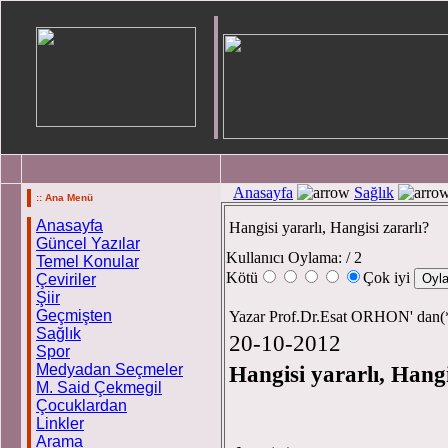
Anasayfa
Sağlık
:: Ana Menü
Anasayfa
Hangisi yararlı, Hangisi zararlı?
Güncel Yazılar
Kullanıcı Oylama:
/ 2
Temel Konular
Kötü
Çok iyi
Çeviriler
Şiir
Geçmişten
Yazar Prof.Dr.Esat ORHON' dan(
Sağlık
20-10-2012
Spor
Medyadan Seçmeler
Hangisi yararlı, Hangi
M. Said Çekmegil
Çocuklardan
Linkler
Arama