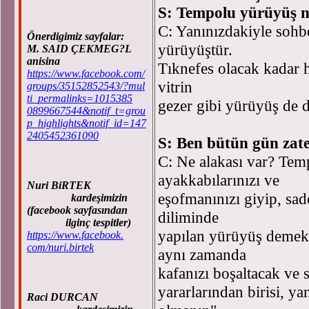
S: Tempolu yürüyüş n
C: Yanınızdakiyle sohb
Önerdigimiz sayfalar:
yürüyüştür.
M. SAID ÇEKMEG?L
anisina
Tıknefes olacak kadar h
https://www.facebook.com/
vitrin
groups/35152852543/?mul
ti_permalinks=1015385
gezer gibi yürüyüş de d
0899667544&notif_t=grou
p_highlights&notif_id=147
2405452361090
S: Ben bütün gün zat
C: Ne alakası var? Tem
ayakkabılarınızı ve
Nuri BiRTEK
eşofmanınızı giyip, sa
kardeşimizin
(facebook sayfasından
diliminde
ilginç tespitler)
yapılan yürüyüş demekt
https://www.facebook.
com/nuri.birtek
aynı zamanda
kafanızı boşaltacak ve s
yararlarından birisi, y
Raci DURCAN