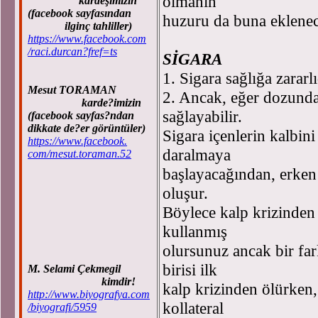
olmanın"
kardeşimizin
(facebook sayfasından
huzuru da buna eklenec
ilginç tahliller)
https://www.facebook.com
/raci.durcan?fref=ts
SİGARA
1. Sigara sağlığa zararlı
Mesut TORAMAN
2. Ancak, eğer dozunda 
karde?imizin
sağlayabilir.
(facebook sayfas?ndan
dikkate de?er görüntüler)
Sigara içenlerin kalbin
https://www.facebook.
daralmaya
com/mesut.toraman.52
başlayacağından, erken 
oluşur.
Böylece kalp krizinden
kullanmış
olursunuz ancak bir far
birisi ilk
M. Selami Çekmegil
kimdir!
kalp krizinden ölürken,
http://www.biyografya.com
kollateral
/biyografi/5959