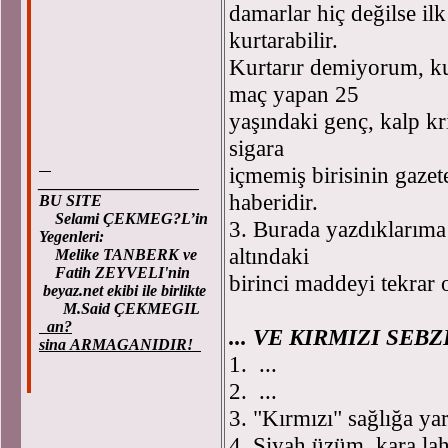
damarlar hiç değilse il
kurtarabilir.
Kurtarır demiyorum, ku
maç yapan 25
yaşındaki genç, kalp kri
sigara
içmemiş birisinin gaze
____________________
haberidir.
BU SITE
Selami ÇEKMEG?L’in
3. Burada yazdıklarıma 
Yegenleri:
altındaki
Melike TANBERK ve
Fatih ZEYVELI'nin
birinci maddeyi tekrar 
beyaz.net ekibi ile birlikte
M.Said ÇEKMEGIL
an?
... VE KIRMIZI SE
sina ARMAGANIDIR!
1. ...
2. ...
3. "Kırmızı" sağlığa yar
4. Siyah üzüm, kara lah