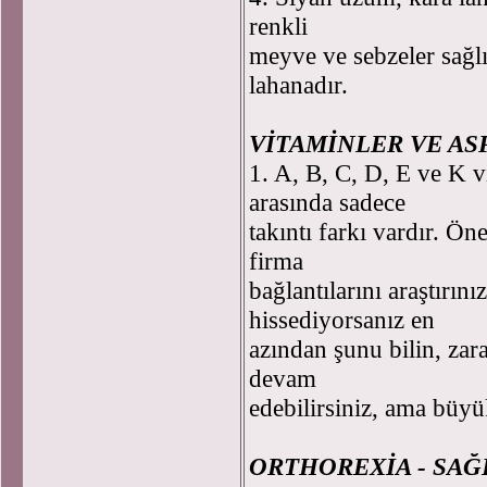
renkli
meyve ve sebzeler sağlığ
lahanadır.
VİTAMİNLER VE AS
1. A, B, C, D, E ve K v
arasında sadece
takıntı farkı vardır. Ön
firma
bağlantılarını araştırını
hissediyorsanız en
azından şunu bilin, zar
devam
edebilirsiniz, ama büyü
ORTHOREXİA - SAĞ