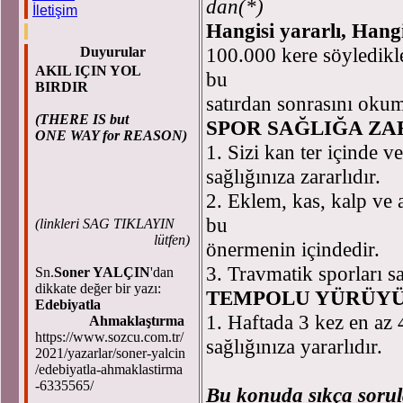
dan(*)
İletişim
Hangisi yararlı, Hangi
100.000 kere söyledikle
Duyurular
AKIL IÇIN YOL
bu
BIRDIR
satırdan sonrasını okum
(THERE IS but
SPOR SAĞLIĞA ZA
ONE WAY for REASON)
1. Sizi kan ter içinde v
sağlığınıza zararlıdır.
2. Eklem, kas, kalp ve 
bu
(
linkleri SAG TIKLAYIN
lütfen)
önermenin içindedir.
3. Travmatik sporları s
Sn.
Soner YALÇIN
'dan
dikkate değer bir yazı:
TEMPOLU YÜRÜYÜ
Edebiyatla
1. Haftada 3 kez en az
Ahmaklaştırma
https://www.sozcu.com.tr/
sağlığınıza yararlıdır.
2021/yazarlar/soner-yalcin
/edebiyatla-ahmaklastirma
-6335565/
Bu konuda sıkça sorul