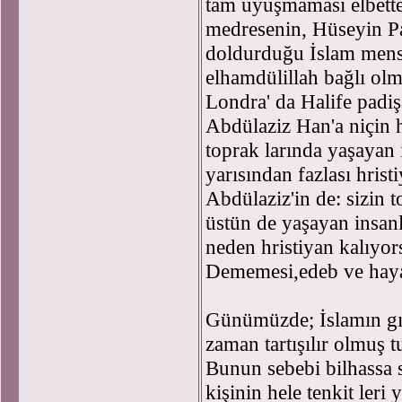
tam uyuşmaması elbett
medresenin, Hüseyin P
doldurduğu İslam men
elhamdülillah bağlı olm
Londra' da Halife pad
Abdülaziz Han'a niçin 
toprak larında yaşayan 
yarısından fazlası hris
Abdülaziz'in de: sizin t
üstün de yaşayan insanl
neden hristiyan kalıyo
Dememesi,edeb ve hayan
Günümüzde; İslamın gı
zaman tartışılır olmuş t
Bunun sebebi bilhassa s
kişinin hele tenkit leri