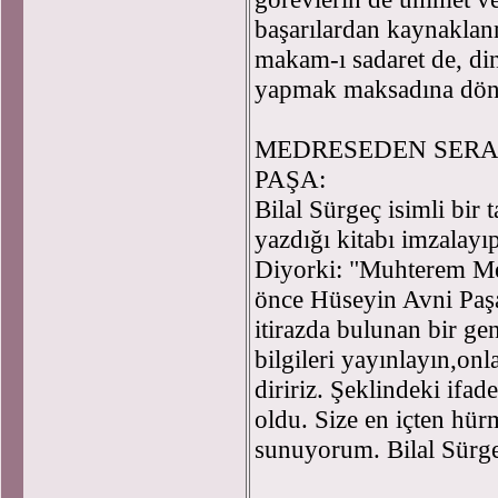
başarılardan kaynakla
makam-ı sadaret de, di
yapmak maksadına dön
MEDRESEDEN SERA
PAŞA:
Bilal Sürgeç isimli bir 
yazdığı kitabı imzalayı
Diyorki: "Muhterem Met
önce Hüseyin Avni Paş
itirazda bulunan bir gen
bilgileri yayınlayın,onl
diririz. Şeklindeki ifad
oldu. Size en içten hür
sunuyorum. Bilal Sürge