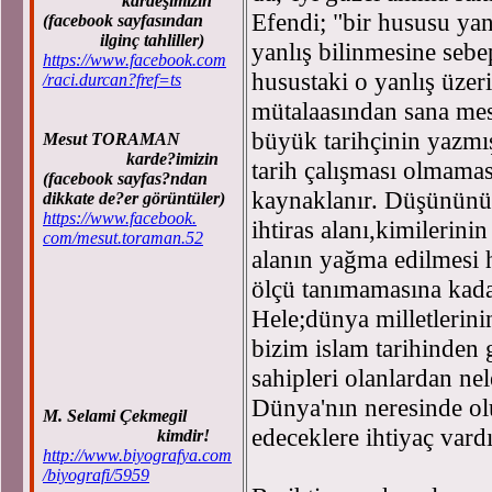
kardeşimizin
Efendi; "bir hususu yan
(facebook sayfasından
ilginç tahliller)
yanlış bilinmesine sebe
https://www.facebook.com
husustaki o yanlış üzer
/raci.durcan?fref=ts
mütalaasından sana mes
büyük tarihçinin yazmı
Mesut TORAMAN
karde?imizin
tarih çalışması olmama
(facebook sayfas?ndan
kaynaklanır. Düşününü
dikkate de?er görüntüler)
https://www.facebook.
ihtiras alanı,kimilerini
com/mesut.toraman.52
alanın yağma edilmesi
ölçü tanımamasına kadar
Hele;dünya milletlerini
bizim islam tarihinden
sahipleri olanlardan nel
Dünya'nın neresinde olu
M. Selami Çekmegil
edeceklere ihtiyaç vard
kimdir!
http://www.biyografya.com
/biyografi/5959