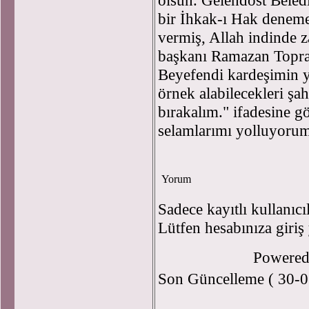
olsun. Gelendost Bele
bir İhkak-ı Hak denem
vermiş, Allah indinde z
başkanı Ramazan Topra
Beyefendi kardeşimin y
örnek alabilecekleri şah
bırakalım." ifadesine g
selamlarımı yolluyorum
Yorum
Sadece kayıtlı kullanıcı
Lütfen hesabınıza giriş
Powere
Son Güncelleme ( 30-0