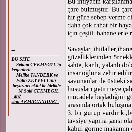
Bu ihtiyacın karşılanma
çare bulmuştur. Bu çar
hır güre sebep verme di
daha çok rahat bir hay
için çeşitli bahanelerle r
Savaşlar, ihtilaller,ihan
____________________
güzelliklerinden örnekl
BU SITE
sahte, kanlı, yalanlı dol
Selami ÇEKMEG?L’in
Yegenleri:
insanoğluna zehir edil
Melike TANBERK ve
savunanlar ile üstteki 
Fatih ZEYVELI'nin
beyaz.net ekibi ile birlikte
hususları getirmeye çal
M.Said ÇEKMEGIL
mücadele başladığını gö
an?
sina ARMAGANIDIR!
arasında ortak buluşma 
3. bir gurup vardır ki,bu
tavsiye yapma şansı ola
kabul görme makamın da