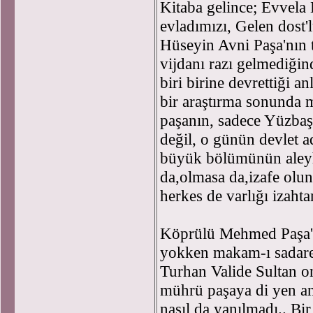
Kitaba gelince; Evvela 
evladımızı, Gelen dost'
Hüseyin Avni Paşa'nın t
vijdanı razı gelmediğin
biri birine devrettiği a
bir araştırma sonunda
paşanın, sadece Yüzbaşı 
değil, o günün devlet a
büyük bölümünün aleyhin
da,olmasa da,izafe olu
herkes de varlığı izahta
Köprülü Mehmed Paşa'y
yokken makam-ı sadare
Turhan Valide Sultan o
mührü paşaya di yen a
nasıl da yanılmadı.. Bi