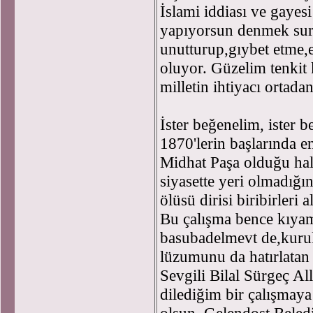
İslami iddiası ve gayes
yapıyorsun denmek sure
unutturup,gıybet etme
oluyor. Güzelim tenkit
milletin ihtiyacı ortad
İster beğenelim, ister
1870'lerin başlarında en
Midhat Paşa olduğu hal
siyasette yeri olmadığı
ölüsü dirisi biribirleri 
Bu çalışma bence kıyam
basubadelmevt de,kuru
lüzumunu da hatırlatan 
Sevgili Bilal Sürgeç A
dilediğim bir çalışmay