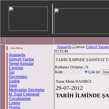
Anasayfa
Güncel Yazılar
:: Ana Menü
TUTUM
Anasayfa
Güncel Yazılar
TARİH İLMİNDE ŞAHSİYAT 
Temel Konular
Kullanıcı Oylama:
/ 0
Çeviriler
Kötü
Çok iyi
Şiir
Geçmişten
Sağlık
Yazar Metin HASIRCI
Spor
29-07-2012
Medyadan Seçmeler
M. Said Çekmegil
TARİH İLMİNDE Ş
Çocuklardan
Linkler
Arama