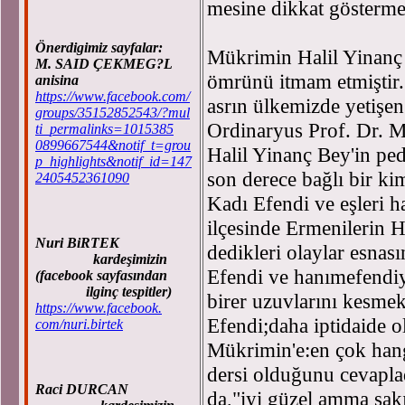
mesine dikkat göstermek
Önerdigimiz sayfalar:
Mükrimin Halil Yinan
M. SAID ÇEKMEG?L
ömrünü itmam etmiştir.
anisina
https://www.facebook.com/
asrın ülkemizde yetişen
groups/35152852543/?mul
Ordinaryus Prof. Dr. 
ti_permalinks=1015385
0899667544&notif_t=grou
Halil Yinanç Bey'in pe
p_highlights&notif_id=147
son derece bağlı bir ki
2405452361090
Kadı Efendi ve eşleri 
ilçesinde Ermenilerin H
Nuri BiRTEK
dedikleri olaylar esnas
kardeşimizin
Efendi ve hanımefendiy
(facebook sayfasından
ilginç tespitler)
birer uzuvlarını kesmek
https://www.facebook.
Efendi;daha iptidaide o
com/nuri.birtek
Mükrimin'e:en çok hang
dersi olduğunu cevapla
Raci DURCAN
da,"iyi güzel amma sakı