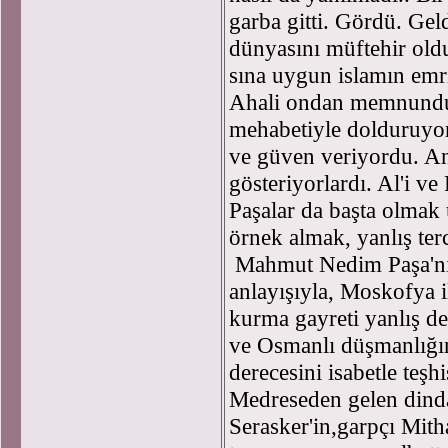
garba gitti. Gördü. Ge
dünyasını müftehir oldu
sına uygun islamın emr
Ahali ondan memnundu
mehabetiyle dolduruyo
ve güven veriyordu. An
gösteriyorlardı. Al'i ve
Paşalar da başta olmak 
örnek almak, yanlış ter
Mahmut Nedim Paşa'nın 
anlayışıyla, Moskofya ile
kurma gayreti yanlış de
ve Osmanlı düşmanlığın
derecesini isabetle teş
Medreseden gelen din
Serasker'in,garpçı Mit