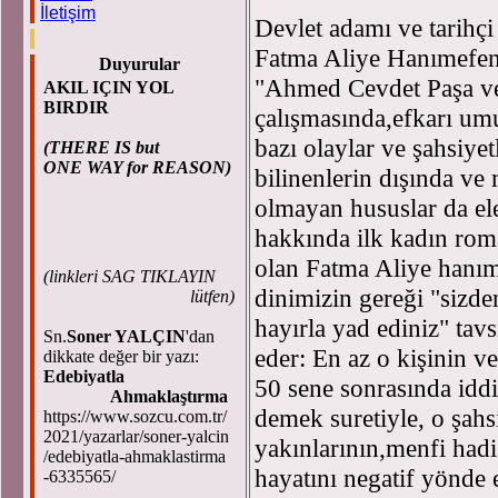
İletişim
Devlet adamı ve tarihç
Fatma Aliye Hanımefe
Duyurular
"Ahmed Cevdet Paşa ve
AKIL IÇIN YOL
BIRDIR
çalışmasında,efkarı um
bazı olaylar ve şahsiye
(THERE IS but
ONE WAY for REASON)
bilinenlerin dışında ve
olmayan hususlar da ele
hakkında ilk kadın ro
olan Fatma Aliye hanım
(
linkleri SAG TIKLAYIN
dinimizin gereği "sizde
lütfen)
hayırla yad ediniz" tavs
Sn.
Soner YALÇIN
'dan
eder: En az o kişinin ve
dikkate değer bir yazı:
Edebiyatla
50 sene sonrasında iddi
Ahmaklaştırma
demek suretiyle, o şahs
https://www.sozcu.com.tr/
2021/yazarlar/soner-yalcin
yakınlarının,menfi hadi
/edebiyatla-ahmaklastirma
hayatını negatif yönde 
-6335565/