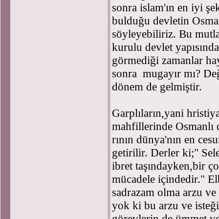
sonra islam'ın en iyi şek
bulduğu devletin Osman
söyleyebiliriz. Bu mutla
kurulu devlet yapısında
görmediği zamanlar ha
sonra mugayır mı? Deği
dönem de gelmiştir.
Garplıların,yani hristiy
mahfillerinde Osmanlı 
rının dünya'nın en cesur
getirilir. Derler ki;" Se
ibret taşındayken,bir ç
mücadele içindedir." Elb
sadrazam olma arzu ve i
yok ki bu arzu ve isteğ
görevlerin de ümmet ve 