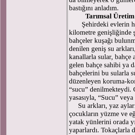
bastığını anladım.
Tarımsal Üretim A
Şehirdeki evlerin hem
kilometre genişliğinde
bahçeler kuşağı bulunm
denilen geniş su arklar
kanallarla sular, bahçe a
gelen bahçe sahibi ya d
bahçelerini bu sularla su
düzenleyen koruma-kont
“sucu” denilmekteydi. O
yasasıyla, “Sucu” veya 
Su arkları, yaz ayları
çocukların yüzme ve eğ
yatak yünlerini orada y
yaparlardı. Tokaçlarla