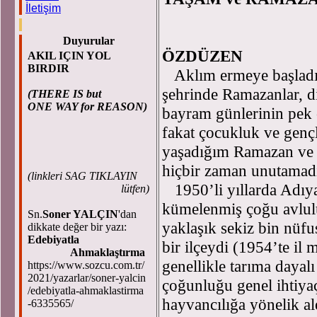
İletişim
Ha
Duyurular
ÖZDÜZEN
AKIL IÇIN YOL
BIRDIR
Aklım ermeye başladığ
şehrinde Ramazanlar, d
(THERE IS but
ONE WAY for REASON)
bayram günlerinin pek ç
fakat çocukluk ve genç
yaşadığım Ramazan ve 
hiçbir zaman unutama
(
linkleri SAG TIKLAYIN
1950’li yıllarda Adıy
lütfen)
kümelenmiş çoğu avlul
Sn.
Soner YALÇIN
'dan
yaklaşık sekiz bin nüfu
dikkate değer bir yazı:
Edebiyatla
bir ilçeydi (1954’te il 
Ahmaklaştırma
genellikle tarıma dayalı
https://www.sozcu.com.tr/
2021/yazarlar/soner-yalcin
çoğunluğu genel ihtiya
/edebiyatla-ahmaklastirma
hayvancılığa yönelik al
-6335565/