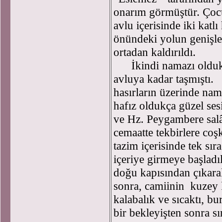
onarım görmüştür. Çocu
avlu içerisinde iki kat
önündeki yolun genişlet
ortadan kaldırıldı.
İkindi namazı oldukç
avluya kadar taşmıştı. 
hasırların üzerinde nam
hafız oldukça güzel ses
ve Hz. Peygambere salâ
cemaatte tekbirlere coşk
tazim içerisinde tek sı
içeriye girmeye başladı
doğu kapısından çıkara
sonra, camiinin kuzey k
kalabalık ve sıcaktı, 
bir bekleyişten sonra s