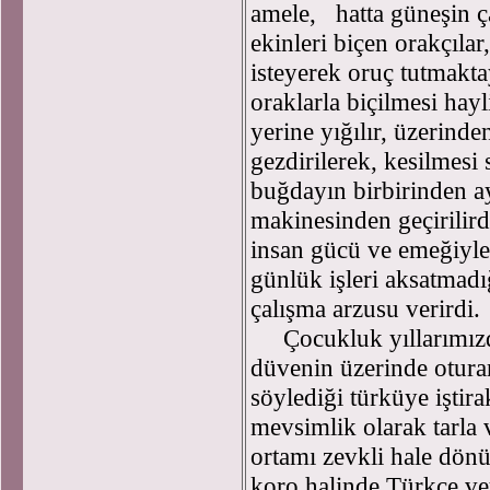
amele, hatta güneşin ça
ekinleri biçen orakçıla
isteyerek oruç tutmakta
oraklarla biçilmesi hay
yerine yığılır, üzerind
gezdirilerek, kesilmesi
buğdayın birbirinden ay
makinesinden geçirilird
insan gücü ve emeğiyle
günlük işleri aksatmadı
çalışma arzusu verirdi.
Çocukluk yıllarımızd
düvenin üzerinde otura
söylediği türküye iştir
mevsimlik olarak tarla 
ortamı zevkli hale dön
koro halinde Türkçe vey