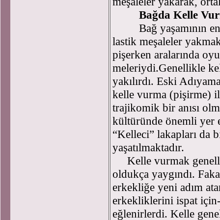
meşaleler yakarak, ortal
Bağda Kelle Vu
Bağ yaşamının en key
lastik meşaleler yakmak
pişerken aralarında oy
meleriydi.Genellikle ke
yakılırdı. Eski Adıyam
kelle vurma (pişirme) il
trajikomik bir anısı ol
kültüründe önemli yer 
“Kelleci” lakapları da 
yaşatılmaktadır.
Kelle vurmak genellik
oldukça yaygındı. Fakat
erkekliğe yeni adım ata
erkekliklerini ispat içi
eğlenirlerdi. Kelle gene