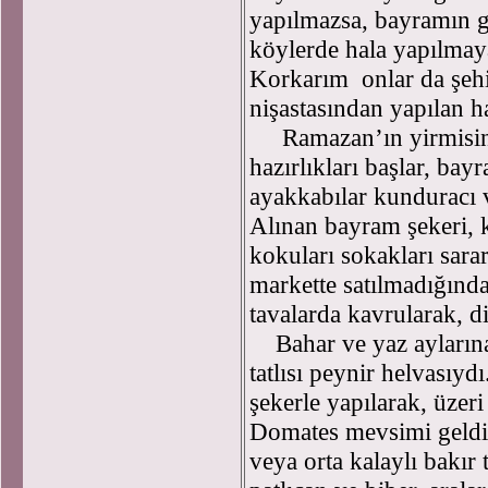
yapılmazsa, bayramın g
köylerde hala yapılma
Korkarım onlar da şehir
nişastasından yapılan ha
Ramazan’ın yirmisind
hazırlıkları başlar, bay
ayakkabılar kunduracı v
Alınan bayram şekeri, 
kokuları sokakları sar
markette satılmadığında
tavalarda kavrularak, 
Bahar ve yaz aylarına
tatlısı peynir helvasıyd
şekerle yapılarak, üzeri 
Domates mevsimi geldiğ
veya orta kalaylı bakır 