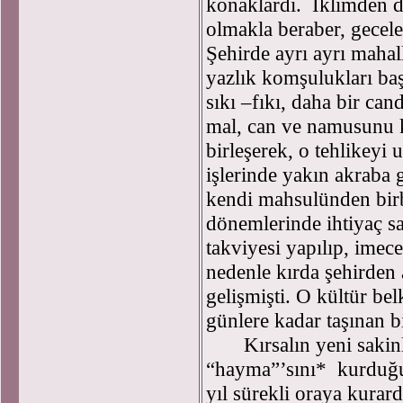
konaklardı. İklimden d
olmakla beraber, gecele
Şehirde ayrı ayrı mahal
yazlık komşulukları ba
sıkı –fıkı, daha bir ca
mal, can ve namusunu ko
birleşerek, o tehlikeyi 
işlerinde yakın akraba 
kendi mahsulünden birbi
dönemlerinde ihtiyaç s
takviyesi yapılıp, imec
nedenle kırda şehirden a
gelişmişti. O kültür be
günlere kadar taşınan 
Kırsalın yeni sakinle
“hayma”’sını* kurduğu 
yıl sürekli oraya kurard