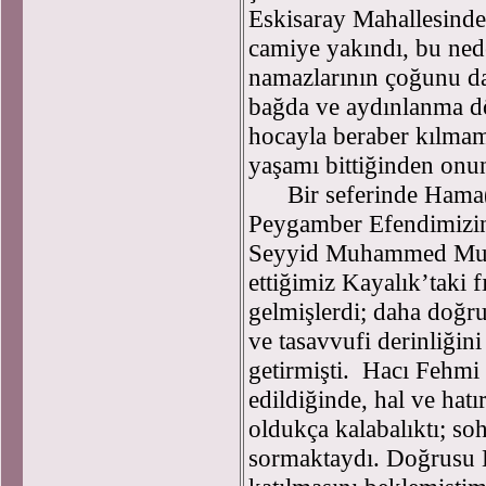
Eskisaray Mahallesinde
camiye yakındı, bu ned
namazlarının çoğunu da
bağda ve aydınlanma d
hocayla beraber kılmam
yaşamı bittiğinden onu
Bir seferinde Hama(Su
Peygamber Efendimizin
Seyyid Muhammed Murta
ettiğimiz Kayalık’taki f
gelmişlerdi; daha doğr
ve tasavvufi derinliğin
getirmişti. Hacı Fehmi
edildiğinde, hal ve hatırl
oldukça kalabalıktı; soh
sormaktaydı. Doğrusu 