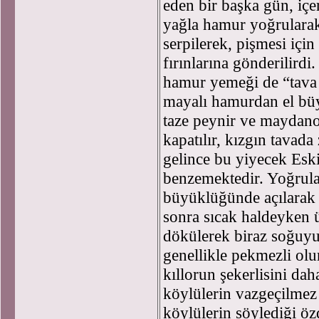
eden bir başka gün, içer
yağla hamur yoğrularak
serpilerek, pişmesi için
fırınlarına gönderilird
hamur yemeği de “tava 
mayalı hamurdan el büy
taze peynir ve maydano
kapatılır, kızgın tavada 
gelince bu yiyecek Eski
benzemektedir. Yoğrula
büyüklüğünde açılarak y
sonra sıcak haldeyken 
dökülerek biraz soğuyu
genellikle pekmezli olu
kıllorun şekerlisini da
köylülerin vazgeçilmez 
köylülerin söylediği öz