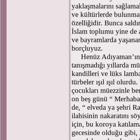
yaklaşmalarını sağlamak
ve kültürlerde bulunma
özelliğidir. Bunca saldı
İslam toplumu yine de 
ve bayramlarda yaşana
borçluyuz.
Henüz Adıyaman’ın elek
tanışmadığı yıllarda m
kandilleri ve lüks lamb
türbeler ışıl ışıl olurd
çocukları müezzinle be
on beş günü “ Merhaba
de, “ elveda ya şehri 
ilahisinin nakaratını s
için, bu koroya katıla
gecesinde olduğu gibi, 