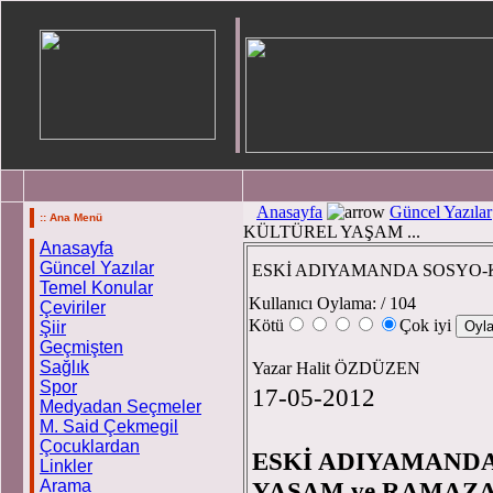
Anasayfa
Güncel Yazılar
:: Ana Menü
KÜLTÜREL YAŞAM ...
Anasayfa
Güncel Yazılar
ESKİ ADIYAMANDA SOSYO-K
Temel Konular
Kullanıcı Oylama:
/ 104
Çeviriler
Kötü
Çok iyi
Şiir
Geçmişten
Sağlık
Yazar Halit ÖZDÜZEN
Spor
17-05-2012
Medyadan Seçmeler
M. Said Çekmegil
Çocuklardan
ESKİ ADIYAMAND
Linkler
Arama
YAŞAM ve RAMAZ