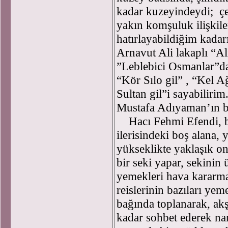
kadar kuzeyindeydi; çe
yakın komşuluk ilişkil
hatırlayabildiğim kada
Arnavut Ali lakaplı “A
”Leblebici Osmanlar”d
“Kör Sılo gil” , “Kel 
Sultan gil”i sayabilirim
Mustafa Adıyaman’ın b
Hacı Fehmi Efendi, ba
ilerisindeki boş alana, 
yükseklikte yaklaşık on
bir seki yapar, sekinin 
yemekleri hava kararm
reislerinin bazıları ye
bağında toplanarak, ak
kadar sohbet ederek nam