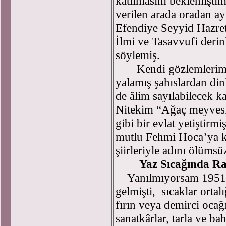
katılmasını beklemiştim
verilen arada oradan ay
Efendiye Seyyid Hazret
İlmi ve Tasavvufi derin
söylemiş.
Kendi gözlemlerim v
yalamış şahıslardan di
de âlim sayılabilecek ka
Nitekim “Ağaç meyvesin
gibi bir evlat yetiştirm
mutlu Fehmi Hoca’ya ki t
şiirleriyle adını ölümsü
Yaz Sıcağında Ra
Yanılmıyorsam 1951 y
gelmişti, sıcaklar orta
fırın veya demirci ocağ
sanatkârlar, tarla ve ba