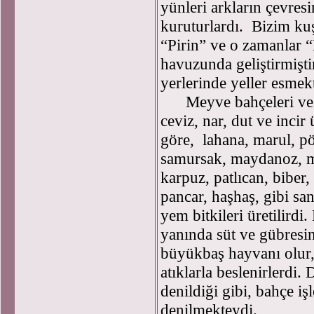
yünleri arkların çevresi
kuruturlardı. Bizim ku
“Pirin” ve o zamanlar 
havuzunda geliştirmişti
yerlerinde yeller esmekt
Meyve bahçeleri ve der
ceviz, nar, dut ve inci
göre, lahana, marul, p
samursak, maydanoz, mı
karpuz, patlıcan, biber
pancar, haşhaş, gibi sa
yem bitkileri üretilird
yanında süt ve gübresi
büyükbaş hayvanı olur, 
atıklarla beslenirlerdi.
denildiği gibi, bahçe iş
denilmekteydi.