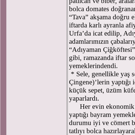
patlıcan ve biber, arala
bolca domates doğranar
“Tava” akşama doğru ek
iftarda karlı ayranla af
Urfa’da icat edilip, Adı
adamlarımızın çabaları
“Adıyaman Çiğköftesi” 
gibi, ramazanda iftar s
yemeklerindendi.
* Sele, genellikle yaş 
Çingene)’lerin yaptığı
küçük sepet, üzüm küfe
yaparlardı.
Her evin ekonomik k
yaptığı bayram yemekle
durumu iyi ve cömert b
tatlıyı bolca hazırlaya