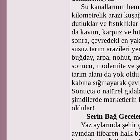
Su kanallarının hemen
kilometrelik arazi kuşağ
dutluklar ve fıstıklıkla
da kavun, karpuz ve hıt
sonra, çevredeki en ya
susuz tarım arazileri ye
buğday, arpa, nohut, m
sonucu, modernite ve ş
tarım alanı da yok old
kabına sığmayarak çevr
Sonuçta o natürel gıdala
şimdilerde marketleri
oldular!
Serin Bağ Geceler
Yaz aylarında şehir ç
ayından itibaren halk b