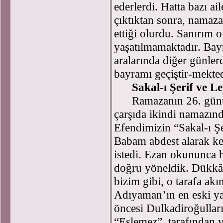
ederlerdi. Hatta bazı a
çıktıktan sonra, namaz
ettiği olurdu. Sanırım
yaşatılmamaktadır. Bay
aralarında diğer günler
bayramı geçiştir-mekted
Sakal-ı Şerif ve L
Ramazanın 26. günü ö
çarşıda ikindi namazı
Efendimizin “Sakal-ı Şer
Babam abdest alarak k
istedi. Ezan okununca 
doğru yöneldik. Dükkân
bizim gibi, o tarafa ak
Adıyaman’ın en eski ya
öncesi Dulkadiroğullar
“Eslemez” tarafından ya