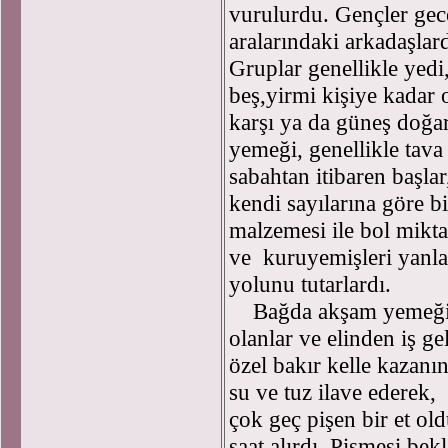
vurulurdu. Gençler gece
aralarındaki arkadaşlard
Gruplar genellikle yed
beş,yirmi kişiye kadar o
karşı ya da güneş doğar
yemeği, genellikle tava 
sabahtan itibaren başlar
kendi sayılarına göre 
malzemesi ile bol mik
ve kuruyemişleri yanla
yolunu tutarlardı.
Bağda akşam yemeğini 
olanlar ve elinden iş ge
özel bakır kelle kazanı
su ve tuz ilave ederek,
çok geç pişen bir et ol
saat alırdı. Pişmesi bek