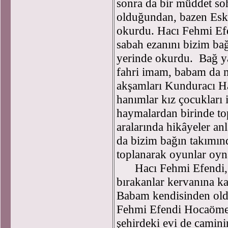
sonra da bir müddet soh
olduğundan, bazen Esk
okurdu. Hacı Fehmi Efe
sabah ezanını bizim ba
yerinde okurdu. Bağ y
fahri imam, babam da m
akşamları Kunduracı H
hanımlar kız çocukları 
haymalardan birinde top
aralarında hikâyeler an
da bizim bağın takımınd
toplanarak oyunlar oyn
Hacı Fehmi Efendi, âl
bırakanlar kervanına kat
Babam kendisinden olduk
Fehmi Efendi Hocaömer
şehirdeki evi de camini