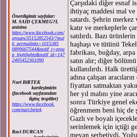
Çarşıdaki diğer esnaf i
ihtiyaç maddesi mal ve 
Önerdigimiz sayfalar:
satardı. Şehrin merkez 
M. SAID ÇEKMEG?L
katır ve merkeplerle çar
anisina
https://www.facebook.com/
satılırdı. Bazı ürünleri
groups/35152852543/?mul
haşhaşı ve tütünü Tekel
ti_permalinks=1015385
0899667544&notif_t=grou
fabrikası, buğday, arp
p_highlights&notif_id=147
satın alır; diğer bölümü
2405452361090
kullanılırdı. Halk üretti
adına çalışan aracıları
Nuri BiRTEK
fiyattan satmaktan yakı
kardeşimizin
her yıl malını yine ara
(facebook sayfasından
ilginç tespitler)
sonra Türkiye genel ek
https://www.facebook.
öğrenmem beni hiç de ş
com/nuri.birtek
Gazlı ve boyalı içecekl
serinlemek için içtiği g
Raci DURCAN
meyan şerbetiydi. Yoğur