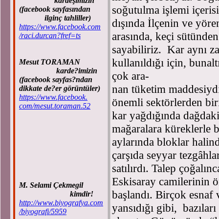
kardeşimizin
soğutulma işlemi içerisi
(facebook sayfasından
ilginç tahliller)
dışında İlçenin ve yöre
https://www.facebook.com
arasında, keçi sütünd
/raci.durcan?fref=ts
sayabiliriz. Kar aynı 
kullanıldığı için, bunal
Mesut TORAMAN
karde?imizin
çok ara-
(facebook sayfas?ndan
nan tüketim maddesiydi
dikkate de?er görüntüler)
https://www.facebook.
önemli sektörlerden bi
com/mesut.toraman.52
kar yağdığında dağdak
mağaralara küreklerle ba
aylarında bloklar halind
çarşıda seyyar tezgâhlar
satılırdı. Talep çoğalın
Eskisaray camilerinin 
M. Selami Çekmegil
başlandı. Birçok esnaf 
kimdir!
http://www.biyografya.com
yansıdığı gibi, bazıları
/biyografi/5959