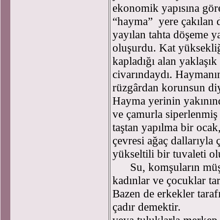
ekonomik yapısına göre 
“hayma” yere çakılan dö
yayılan tahta döşeme y
oluşurdu. Kat yüksekliğ
kapladığı alan yaklaşık
civarındaydı. Haymanın 
rüzgârdan korunsun diye
Hayma yerinin yakınınd
ve çamurla siperlenmiş 
taştan yapılma bir ocak,
çevresi ağaç dallarıyla 
yükseltili bir tuvaleti o
Su, komşuların müşte
kadınlar ve çocuklar tar
Bazen de erkekler tara
çadır demektir.