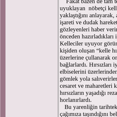
Fakat bazen de tam te
uyuklayan nöbetçi kell
yaklaştığını anlayarak, 
işareti ve dudak hareketi
gözleyenleri haber veri
önceden hazırladıkları i
Kelleciler uyuyor görü
kişiden oluşan “kelle hı
üzerlerine çullanarak on
bağlarlardı. Hırsızları 
elbiselerini üzerlerinde
gömlek yola salıverirle
cesaret ve maharetleri 
hırsızların yaşadığı re
horlanırlardı.
Bu yarenliğin tarihteki
çağımıza taşındığını be