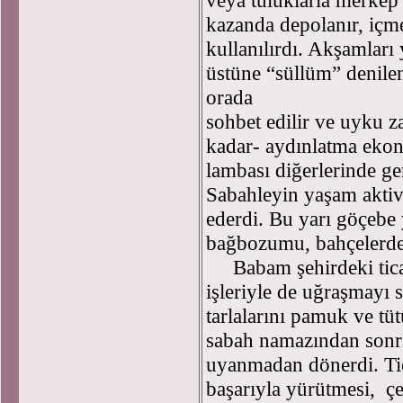
veya tuluklarla merkep 
kazanda depolanır, içm
kullanılırdı. Akşamları
üstüne “süllüm” denilen
orada
sohbet edilir ve uyku za
kadar- aydınlatma eko
lambası diğerlerinde ge
Sabahleyin yaşam aktiv
ederdi. Bu yarı göçebe
bağbozumu, bahçelerde
Babam şehirdeki ticar
işleriyle de uğraşmayı 
tarlalarını pamuk ve tüt
sabah namazından sonra 
uyanmadan dönerdi. Tic
başarıyla yürütmesi, çe