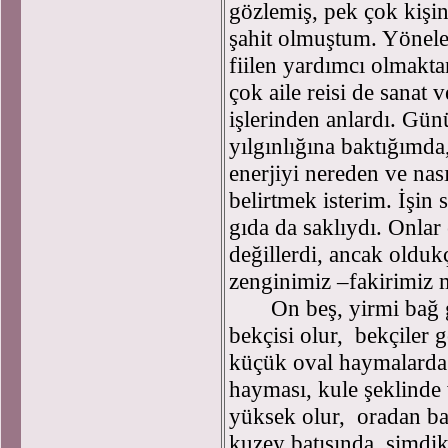
gözlemiş, pek çok kişi
şahit olmuştum. Yönele
fiilen yardımcı olmakt
çok aile reisi de sanat 
işlerinden anlardı. Gün
yılgınlığına baktığımda
enerjiyi nereden ve nası
belirtmek isterim. İşin 
gıda da saklıydı. Onla
değillerdi, ancak olduk
zenginimiz –fakirimiz 
On beş, yirmi bağ
bekçisi olur, bekçiler 
küçük oval haymalarda 
hayması, kule şeklinde
yüksek olur, oradan bağ
kuzey batısında, şimdik