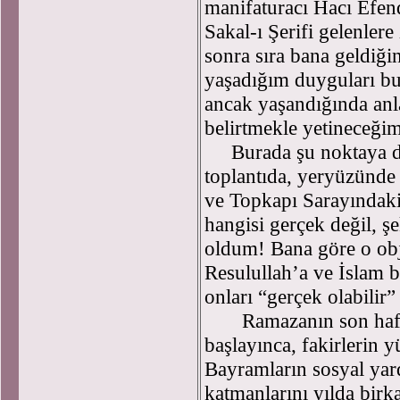
manifaturacı Hacı Efend
Sakal-ı Şerifi gelenler
sonra sıra bana geldiğ
yaşadığım duyguları b
ancak yaşandığında anl
belirtmekle yetineceğim
Burada şu noktaya da
toplantıda, yeryüzünde 
ve Topkapı Sarayındaki
hangisi gerçek değil, ş
oldum! Bana göre o obje
Resulullah’a ve İslam b
onları “gerçek olabilir
Ramazanın son haftası
başlayınca, fakirlerin 
Bayramların sosyal ya
katmanlarını yılda birka