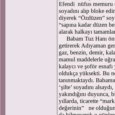
Efendi nüfus memuru o
soyadını alıp bloke ed
diyerek “Özdüzen” soya
“sapına kadar düzen b
alarak halkayı tamamla
Babam Tuz Hanı önünd
getirerek Adıyaman genel
gaz, benzin, demir, kal
mamul maddelerle uğraş
kalaycı ve şoför esnafı
oldukça yüksekti. Bu n
tanınmaktaydı. Babamın
‘şilte’ soyadını alsayd
yakındığını duyunca, b
yıllarda, ticarette “ma
değerinin” ne olduğun
da bilmeyerek o günle