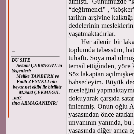
almıştı. Günümüzde “k
“değirmenci” , “köşker
tarihin arşivine kalktığı
dedelerinin mesleklerin
yaşatmaktadırlar.
Her ailenin bir lakabı
toplumda tebessüm, hat
____________________
tuhaftı. Soya mal olmuş
BU SITE
temsil ettiğinden, yöre
Selami ÇEKMEG?L’in
Yegenleri:
Söz lakaptan açılmışken
Melike TANBERK ve
bahsedeyim. Büyük ded
Fatih ZEYVELI'nin
beyaz.net ekibi ile birlikte
mesleğini yapmaktaymış.
M.Said ÇEKMEGIL
dokuyarak çarşıda satar
an?
sina ARMAGANIDIR!
ünlenmiş. Onun oğlu 
yasasından önce atadan
unvanının yanında, bu 
yasasında diğer amca 