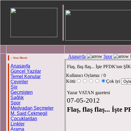
Anasayfa
Spor
F
:: Ana Menü
Anasayfa
Flaş, flaş flaş... İşte PFDK'nın
Güncel Yazılar
Kullanıcı Oylama:
/ 0
Temel Konular
Kötü
Çok iyi
Çeviriler
Şiir
Geçmişten
Yazar VATAN gazetesi
Sağlık
07-05-2012
Spor
Medyadan Seçmeler
Flaş, flaş flaş... İş
M. Said Çekmegil
Çocuklardan
Linkler
Arama