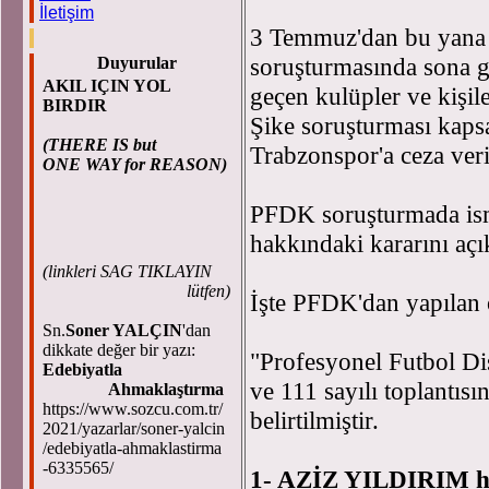
İletişim
3 Temmuz'dan bu yana 
soruşturmasında sona 
Duyurular
AKIL IÇIN YOL
geçen kulüpler ve kişil
BIRDIR
Şike soruşturması kaps
(THERE IS but
Trabzonspor'a ceza ver
ONE WAY for REASON)
PFDK soruşturmada ismi
hakkındaki kararını açı
(
linkleri SAG TIKLAYIN
lütfen)
İşte PFDK'dan yapılan 
Sn.
Soner YALÇIN
'dan
dikkate değer bir yazı:
"Profesyonel Futbol Di
Edebiyatla
ve 111 sayılı toplantıs
Ahmaklaştırma
https://www.sozcu.com.tr/
belirtilmiştir.
2021/yazarlar/soner-yalcin
/edebiyatla-ahmaklastirma
-6335565/
1- AZİZ YILDIRIM h