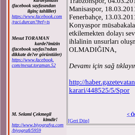
Trabzonspor, 04.03.20
kardeşimizin
(facebook sayfasından
Manisaspor, 18.03.201
ilginç tahliller)
Fenerbahçe, 13.03.201
https://www.facebook.com
/raci.durcan?fref=ts
Konyaspor müsabakala
etkilemekten dolayı sev
Mesut TORAMAN
ihlalinin unsurları 
karde?imizin
OLMADIĞINA,
(facebook sayfas?ndan
dikkate de?er görüntüler)
https://www.facebook.
Devamı için sağ tıklayı
com/mesut.toraman.52
http://haber.gazetevata
karari/448525/5/Spor
M. Selami Çekmegil
< Ö
kimdir!
[Geri Dön]
http://www.biyografya.com
/biyografi/5959