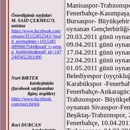
Manisaspor-Trabzonsp
Fenerbahçe-Kasımpaşa
Önerdigimiz sayfalar:
Bursaspor- Büyükşehir
M. SAID ÇEKMEG?L
anisina
oynanan Gençlerbirliğ
https://www.facebook.com/
20.03.2011 günü oynan
groups/35152852543/?mul
ti_permalinks=1015385
09.04.2011 günü oynan
0899667544&notif_t=grou
17.04.2011 günü oynan
p_highlights&notif_id=147
2405452361090
22.04.2011 günü oynan
01.05.2011 günü oyna
Belediyespor (oyçoklu
Nuri BiRTEK
Karabükspor -Fenerba
kardeşimizin
(facebook sayfasından
Fenerbahçe-Ankaragüc
ilginç tespitler)
Trabzonspor- Büyükşeh
https://www.facebook.
com/nuri.birtek
oynanan Sivasspor-Fen
Beşiktaş-Trabzonspor,
Fenerbahçe, 10.04.201
Raci DURCAN