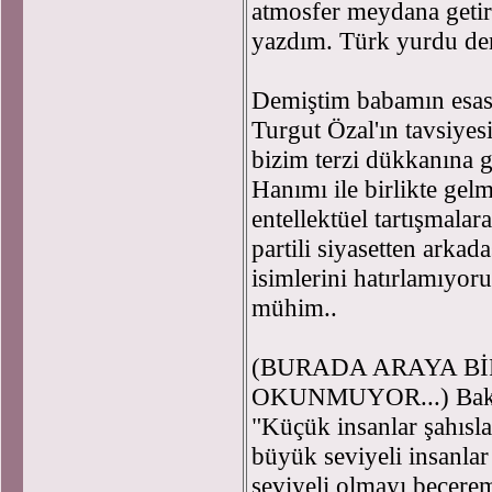
atmosfer meydana getir
yazdım. Türk yurdu der
Demiştim babamın esas m
Turgut Özal'ın tavsiyes
bizim terzi dükkanına ge
Hanımı ile birlikte gelm
entellektüel tartışmala
partili siyasetten arkada
isimlerini hatırlamıyor
mühim..
(BURADA ARAYA Bİ
OKUNMUYOR...) Bakın b
"Küçük insanlar şahıslar
büyük seviyeli insanlar 
seviyeli olmayı becer