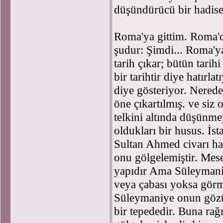
düşündürücü bir hadise
Roma'ya gittim. Roma'd
şudur: Şimdi... Roma'y
tarih çıkar; bütün tarih
bir tarihtir diye hatırl
diye gösteriyor. Nerede
öne çıkartılmış. ve siz 
telkini altında düşünme
oldukları bir husus. İs
Sultan Ahmed civarı har
onu gölgelemiştir. Me
yapıdır Ama Süleymaniy
veya çabası yoksa görm
Süleymaniye onun gözü
bir tepededir. Buna ra