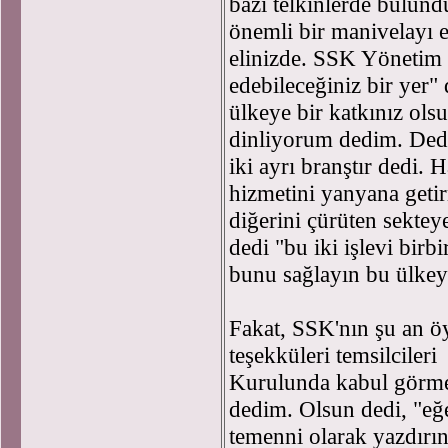
bazı telkinlerde bulund
önemli bir manivelayı e
elinizde. SSK Yönetim 
edebileceğiniz bir yer"
ülkeye bir katkınız ols
dinliyorum dedim. Dedi 
iki ayrı branştır dedi. H
hizmetini yanyana geti
diğerini çürüten sektey
dedi "bu iki işlevi bir
bunu sağlayın bu ülkey
Fakat, SSK'nın şu an öyl
teşekküleri temsilciler
Kurulunda kabul gör
dedim. Olsun dedi, "eğe
temenni olarak yazdırı