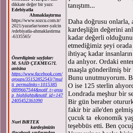
tanıştım...
dikkate değer bir yazı:
Edebiyatla
Ahmaklaştırma
Daha doğrusu onlarla, 
https://www.sozcu.com.tr/
2021/yazarlar/soner-yalcin
kardeşliğin değerini an
/edebiyatla-ahmaklastirma
kadar değerli olduğunu
-6335565/
etmediğimiz şeyi orada
ihtiyaç kadar insanları
Önerdigimiz sayfalar:
da anlıyor. Ordaki ente
M. SAID ÇEKMEG?L
maaşla gönderilmiş bir 
anisina
https://www.facebook.com/
Bunu unutmuyorum. Biz 
groups/35152852543/?mul
O ise 125 sterlin alıyo
ti_permalinks=1015385
0899667544&notif_t=grou
Londrada meşhur bir sem
p_highlights&notif_id=147
Bir gün beraber otururk
2405452361090
fakir bir aile'den gelmi
çucuk ta ekonomik yaş
Nuri BiRTEK
teşebbüs etti. Ben çocu
kardeşimizin
(facebook sayfasından