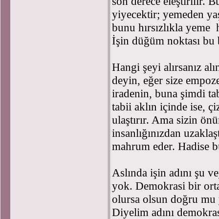
son derece eleştirilir.
yiyecektir; yemeden y
bunu hırsızlıkla yeme h
İşin düğüm noktası bu
Hangi şeyi alırsanız al
deyin, eğer size empoze
iradenin, buna şimdi tabi
tabii aklın içinde ise, ç
ulaştırır. Ama sizin önü
insanlığınızdan uzaklaş
mahrum eder. Hadise bu
Aslında işin adını şu v
yok. Demokrasi bir ort
olursa olsun doğru mu y
Diyelim adını demokras