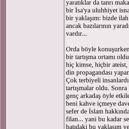
yaratıklar da tanrı ma
bir İsa'ya uluhhiyet is
bir yaklaşım: bizde ilah
ancak bazılarının yaradıl
vardır...
Orda böyle konuşurken, 
bir tartışma ortamı old
hiç kimse, hiçbir ateis
din propagandası yapama
Çok terbiyeli insanlardı
tartışmalar oldu. Sonr
genç arkadaş öyle etkil
beni kahve içmeye davet
sefer de İslam hakkında
filan... yani bu kadar s
batıdaki bu yaklaşım v