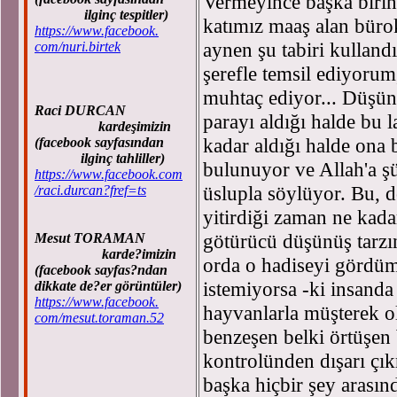
Vermeyince başka birine
ilginç tespitler)
katımız maaş alan bürok
https://www.facebook.
aynen şu tabiri kulland
com/nuri.birtek
şerefle temsil ediyorum
muhtaç ediyor... Düşü
Raci DURCAN
parayı aldığı halde bu l
kardeşimizin
kadar aldığı halde on
(facebook sayfasından
ilginç tahliller)
bulunuyor ve Allah'a ş
https://www.facebook.com
üslupla söylüyor. Bu, d
/raci.durcan?fref=ts
yitirdiği zaman ne kada
götürücü düşünüş tarzın
Mesut TORAMAN
karde?imizin
orda o hadiseyi gördü
(facebook sayfas?ndan
istemiyorsa -ki insanda
dikkate de?er görüntüler)
https://www.facebook.
hayvanlarla müşterek ol
com/mesut.toraman.52
benzeşen belki örtüşen b
kontrolünden dışarı çık
başka hiçbir şey arasın