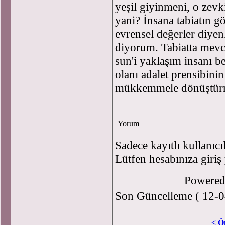
yeşil giyinmeni, o zevk
yani? İnsana tabiatın g
evrensel değerler diyenl
diyorum. Tabiatta mevc
sun'i yaklaşım insanı 
olanı adalet prensibinin
mükkemmele dönüştü
Yorum
Sadece kayıtlı kullanıcı
Lütfen hesabınıza giriş
Powere
Son Güncelleme ( 12-0
< Ö