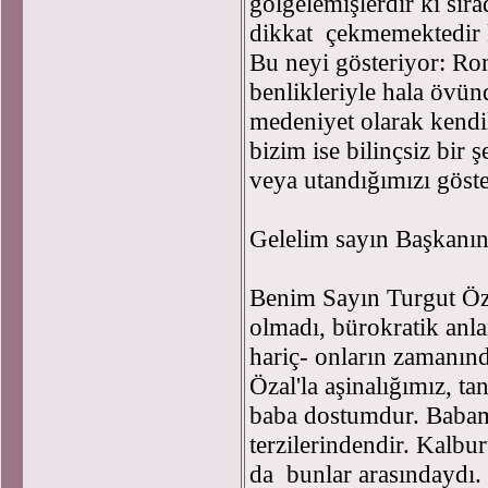
gölgelemişlerdir ki sır
dikkat çekmemektedir k
Bu neyi gösteriyor: Rom
benlikleriyle hala övü
medeniyet olarak kendil
bizim ise bilinçsiz bir
veya utandığımızı göst
Gelelim sayın Başkanın 
Benim Sayın Turgut Öza
olmadı, bürokratik anl
hariç- onların zamanın
Özal'la aşinalığımız, t
baba dostumdur. Babam b
terzilerindendir. Kalbu
da bunlar arasındaydı.