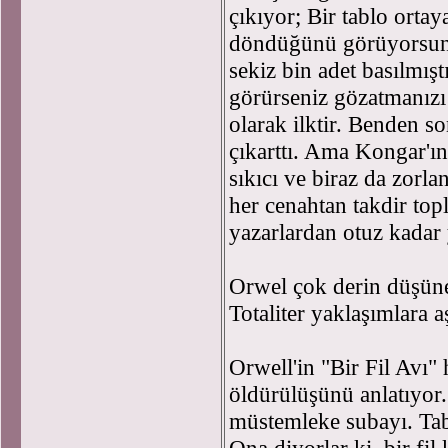
çıkıyor; Bir tablo ortay
döndüğünü görüyorsunu
sekiz bin adet basılmış
görürseniz gözatmanızı 
olarak ilktir. Benden s
çıkarttı. Ama Kongar'ın
sıkıcı ve biraz da zorla
her cenahtan takdir top
yazarlardan otuz kadar y
Orwel çok derin düşüne
Totaliter yaklaşımlara a
Orwell'in "Bir Fil Avı" 
öldürülüşünü anlatıyor
müstemleke subayı. Tab