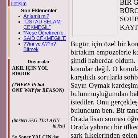
BİR 
İletişim
BÜRO
Son Eklenenler
Anlamlı mı?
SOHB
''ÜSTAD SELAMİ
KAY
ÇEKMEGİL''
*Neşe Öğretmen'e:
SAiD CEKMEGiL'E
Bugün için özel bir ko
??ini ve A??n?
Bilmek
birtakım empozelerle k
şimdi haberdar oldum.
Duyurular
konular değil. O konula
AKIL IÇIN YOL
BIRDIR
karşılıklı sorularla soh
Sayın Oymak kardeşim 
(THERE IS but
ONE WAY for REASON)
bulunmuşluğumdan bahse
istediler. Onu gerçekleş
bulundum ben. Bir tanes
Orada lisan sonrası öğr
(
linkleri SAG TIKLAYIN
Orada yabancı bir ülked
lütfen)
şark ülkelerinden gelen
Sn.
Soner YALÇIN
'dan