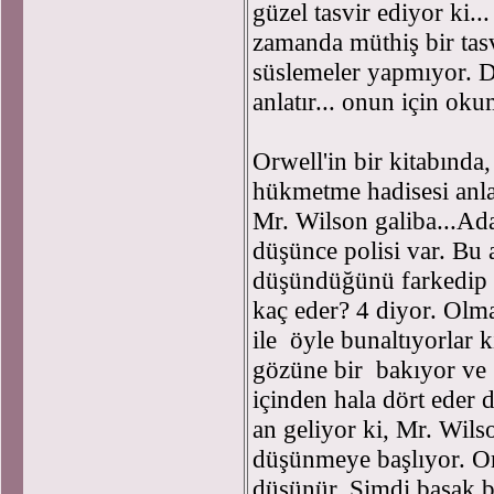
güzel tasvir ediyor ki..
zamanda müthiş bir tasv
süslemeler yapmıyor. D
anlatır... onun için ok
Orwell'in bir kitabında
hükmetme hadisesi anlat
Mr. Wilson galiba...Ada
düşünce polisi var. Bu
düşündüğünü farkedip y
kaç eder? 4 diyor. Olma
ile öyle bunaltıyorlar k
gözüne bir bakıyor ve 
içinden hala dört eder 
an geliyor ki, Mr. Wils
düşünmeye başlıyor. Orw
düşünür. Şimdi başak 