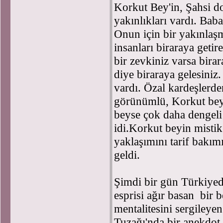
Korkut Bey'in, Şahsi do
yakınlıkları vardı. Bab
Onun için bir yakınlaşm
insanları biraraya geti
bir zevkiniz varsa bira
diye biraraya gelesiniz
vardı. Özal kardeşlerd
görünümlü, Korkut bey 
beyse çok daha dengeli
idi.Korkut beyin misti
yaklaşımını tarif bakım
geldi.
Şimdi bir gün Türkiye
esprisi ağır basan bir b
mentalitesini sergileye
Tuzağı'nda bir anekdot 