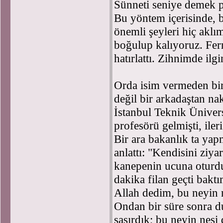
Sünneti seniye demek 
Bu yöntem içerisinde, b
önemli şeyleri hiç aklı
boğulup kalıyoruz. Fer
hatırlattı. Zihnimde ilg
Orda isim vermeden bir 
değil bir arkadaştan na
İstanbul Teknik Üniver
profesörü gelmişti, iler
Bir ara bakanlık ta yap
anlattı: "Kendisini ziya
kanepenin ucuna oturdu;
dakika filan geçti baktı
Allah dedim, bu neyin 
Ondan bir süre sonra du
şaşırdık; bu neyin nesi