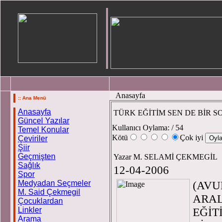
Anasayfa
:: Ana Menü
Anasayfa
TÜRK EĞİTİM SEN DE BİR 
Güncel Yazılar
Kullanıcı Oylama:
/ 54
Temel Konular
Kötü
Çok iyi
Çeviriler
Şiir
Geçmişten
Yazar M. SELAMİ ÇEKMEGİL
Sağlık
12-04-2006
Spor
Medyadan Seçmeler
(AVU
M. Said Çekmegil
ARAL
Çocuklardan
Linkler
EĞİT
Arama