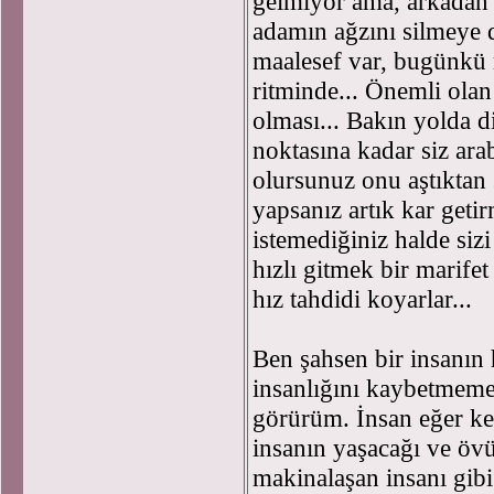
gelmiyor ama, arkadan a
adamın ağzını silmeye 
maalesef var, bugünkü m
ritminde... Önemli ola
olması... Bakın yolda di
noktasına kadar siz ar
olursunuz onu aştıktan 
yapsanız artık kar geti
istemediğiniz halde sizi
hızlı gitmek bir marife
hız tahdidi koyarlar...
Ben şahsen bir insanın
insanlığını kaybetmeme
görürüm. İnsan eğer ke
insanın yaşacağı ve övü
makinalaşan insanı gib