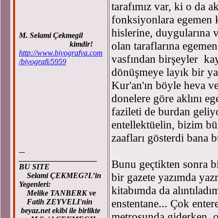
tarafımız var, ki o da a
fonksiyonlara egemen kı
hislerine, duygularına 
M. Selami Çekmegil
olan taraflarına egemen
kimdir!
http://www.biyografya.com
vasfından birşeyler ka
/biyografi/5959
dönüşmeye layık bir yara
Kur'an'ın böyle heva ve 
donelere göre aklını eg
fazileti de burdan geli
entellektüelin, bizim b
zaafları gösterdi bana b
____________________
Bunu geçtikten sonra b
BU SITE
bir gazete yazımda yaz
Selami ÇEKMEG?L’in
Yegenleri:
kitabımda da alıntıladı
Melike TANBERK ve
enstentane... Çok entere
Fatih ZEYVELI'nin
beyaz.net ekibi ile birlikte
metrosunda giderken, o