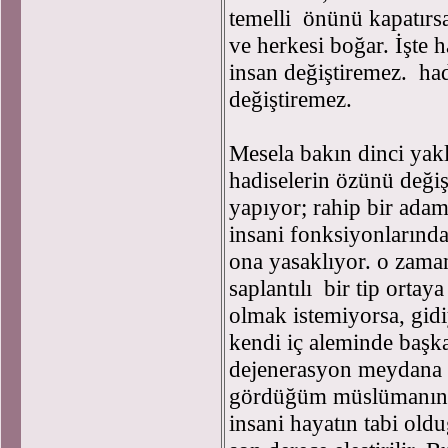
temelli önünü kapatırsa
ve herkesi boğar. İşte
insan değiştiremez. hadi
değiştiremez.
Mesela bakın dinci yakl
hadiselerin özünü deği
yapıyor; rahip bir adam
insani fonksiyonlarında
ona yasaklıyor. o zama
saplantılı bir tip ortaya
olmak istemiyorsa, gidi
kendi iç aleminde başka
dejenerasyon meydana 
gördüğüm müslümanın, 
insani hayatın tabi ol