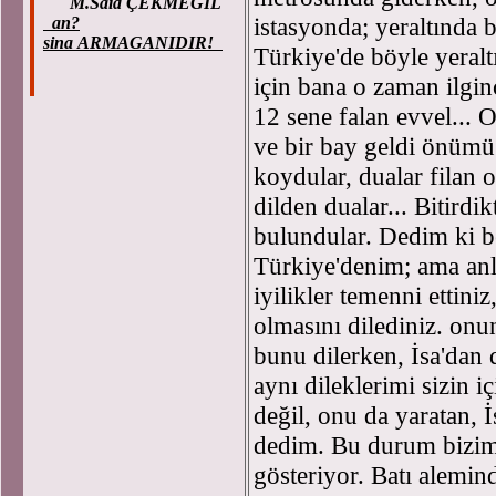
M.Said ÇEKMEGIL
istasyonda; yeraltında 
an?
sina ARMAGANIDIR!
Türkiye'de böyle yeralt
için bana o zaman ilgin
12 sene falan evvel... 
ve bir bay geldi önümü
koydular, dualar filan
dilden dualar... Bitirdi
bulundular. Dedim ki b
Türkiye'denim; ama anl
iyilikler temenni ettin
olmasını dilediniz. onu
bunu dilerken, İsa'dan 
aynı dileklerimi sizin
değil, onu da yaratan, İ
dedim. Bu durum bizim 
gösteriyor. Batı alemin