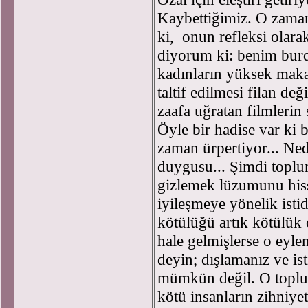
Kaybettiğimiz. O zaman
ki, onun refleksi olar
diyorum ki: benim burd
kadınların yüksek maka
taltif edilmesi filan de
zaafa uğratan filmlerin
Öyle bir hadise var ki 
zaman ürpertiyor... N
duygusu... Şimdi toplu
gizlemek lüzumunu hisse
iyileşmeye yönelik isti
kötülüğü artık kötülük
hale gelmişlerse o eyle
deyin; dışlamanız ve is
mümkün değil. O toplum
kötü insanların zihniyet