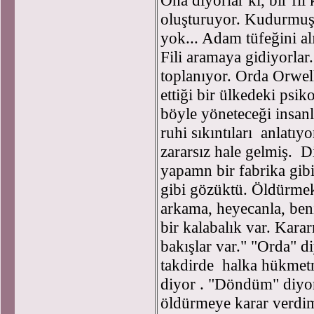
Ona diyorlar ki, bir fi
oluşturuyor. Kudurmuş 
yok... Adam tüfeğini alı
Fili aramaya gidiyorlar.
toplanıyor. Orda Orwell
ettiği bir ülkedeki psiko
böyle yöneteceği insan
ruhi sıkıntıları anlatıyo
zararsız hale gelmiş. Di
yapamn bir fabrika gib
gibi gözüktü. Öldürme
arkama, heyecanla, be
bir kalabalık var. Karar
bakışlar var." "Orda" 
takdirde halka hükmet
diyor . "Döndüm" diyor
öldürmeye karar verdim