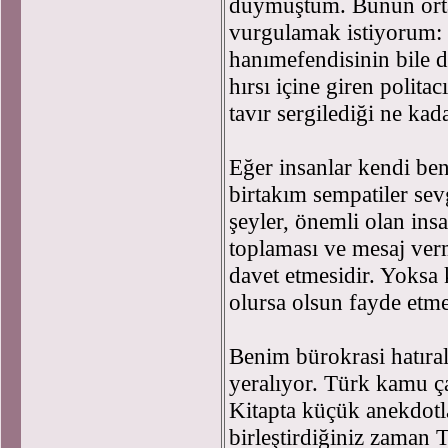
duymuştum. Bunun ortay
vurgulamak istiyorum:
hanımefendisinin bile 
hırsı içine giren polita
tavır sergilediği ne kad
Eğer insanlar kendi ben
birtakım sempatiler sev
şeyler, önemli olan ins
toplaması ve mesaj verm
davet etmesidir. Yoksa 
olursa olsun fayde et
Benim bürokrasi hatıral
yeralıyor. Türk kamu çar
Kitapta küçük anekdotla
birleştirdiğiniz zaman