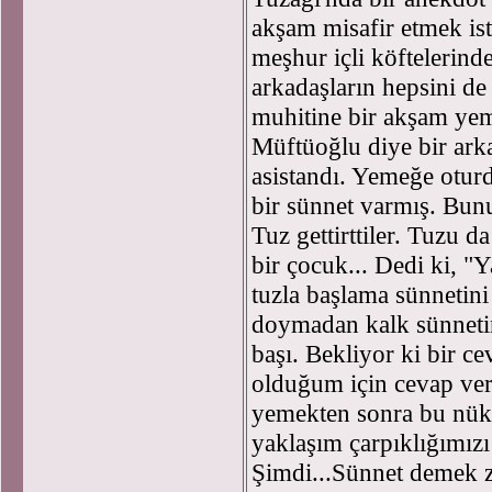
akşam misafir etmek is
meşhur içli köftelerind
arkadaşların hepsini d
muhitine bir akşam yem
Müftüoğlu diye bir ark
asistandı. Yemeğe otur
bir sünnet varmış. Bunu
Tuz gettirttiler. Tuzu d
bir çocuk... Dedi ki, 
tuzla başlama sünnetin
doymadan kalk sünnetin
başı. Bekliyor ki bir c
olduğum için cevap verm
yemekten sonra bu nükte
yaklaşım çarpıklığımızı
Şimdi...Sünnet demek 