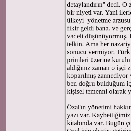
detaylandırın" dedi. O 
bir niyeti var. Yani ile
ülkeyi yönetme arzusu 
fikir geldi bana. ve ge
vadeli düşünüyormuş. B
telkin. Ama her nazariy
sonucu vermiyor. Türkiy
primleri üzerine kurul
aldığınız zaman o işçi 
koparılmış zannediyor 
ben doğru bulduğum içi
kişisel temenni olarak
Özal'ın yönetimi hakkı
yazı var. Kaybettiğimiz
kitabında var. Bugün ç
Özal için eleştiri getiri