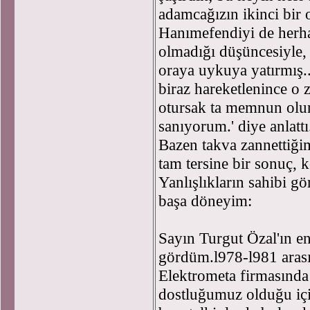
adamcağızın ikinci bir 
Hanımefendiyi de herha
olmadığı düşüncesiyle,
oraya uykuya yatırmış.
biraz hareketlenince o 
otursak ta memnun olurd
sanıyorum.' diye anlattı.
Bazen takva zannettiğim
tam tersine bir sonuç, 
Yanlışlıkların sahibi gö
başa döneyim:
Sayın Turgut Özal'ın en
gördüm.l978-l981 aras
Elektrometa firmasında
dostluğumuz olduğu iç