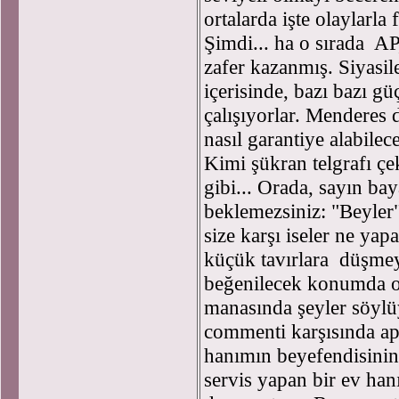
ortalarda işte olaylarla
Şimdi... ha o sırada AP
zafer kazanmış. Siyasil
içerisinde, bazı bazı g
çalışıyorlar. Menderes d
nasıl garantiye alabilec
Kimi şükran telgrafı çek
gibi... Orada, sayın ba
beklemezsiniz: "Beyler"
size karşı iseler ne ya
küçük tavırlara düşmeyi
beğenilecek konumda ol
manasında şeyler söyl
commenti karşısında ap
hanımın beyefendisinin 
servis yapan bir ev ha