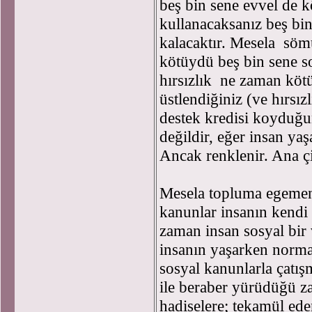
beş bin sene evvel de k
kullanacaksanız beş bin
kalacaktır. Mesela sömü
kötüydü beş bin sene so
hırsızlık ne zaman kötü
üstlendiğiniz (ve hırsı
destek kredisi koyduğ
değildir, eğer insan ya
Ancak renklenir. Ana çi
Mesela topluma egemen 
kanunlar insanın kendi 
zaman insan sosyal bir 
insanın yaşarken normal
sosyal kanunlarla çatı
ile beraber yürüdüğü za
hadiselere; tekamül ed