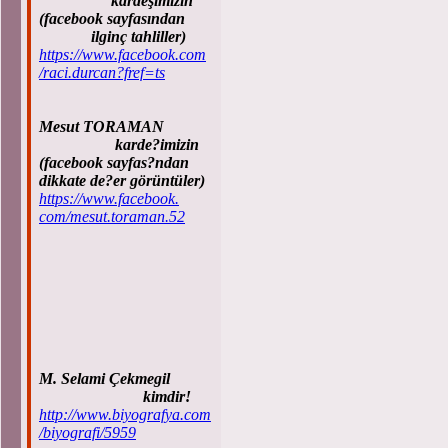
kardeşimizin
(facebook sayfasından
ilginç tahliller)
https://www.facebook.com
/raci.durcan?fref=ts
Mesut TORAMAN
karde?imizin
(facebook sayfas?ndan
dikkate de?er görüntüler)
https://www.facebook.
com/mesut.toraman.52
M. Selami Çekmegil
kimdir!
http://www.biyografya.com
/biyografi/5959