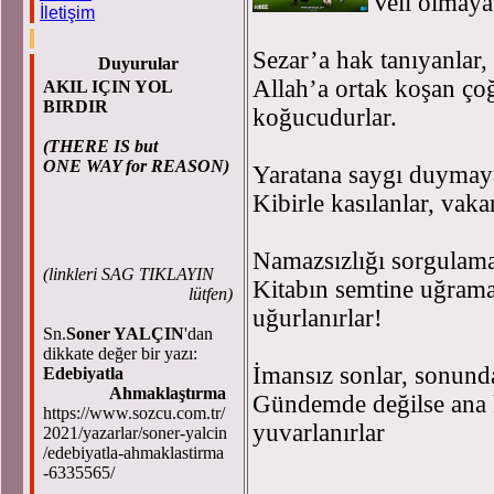
Veli olmaya 
İletişim
Sezar’a hak tanıyanlar,
Duyurular
Allah’a ortak koşan çoğ
AKIL IÇIN YOL
BIRDIR
koğucudurlar.
(THERE IS but
ONE WAY for REASON)
Yaratana saygı duymayan
Kibirle kasılanlar, vak
Namazsızlığı sorgulama
(
linkleri SAG TIKLAYIN
Kitabın semtine uğrama
lütfen)
uğurlanırlar!
Sn.
Soner YALÇIN
'dan
dikkate değer bir yazı:
İmansız sonlar, sonund
Edebiyatla
Ahmaklaştırma
Gündemde değilse ana k
https://www.sozcu.com.tr/
yuvarlanırlar
2021/yazarlar/soner-yalcin
/edebiyatla-ahmaklastirma
-6335565/