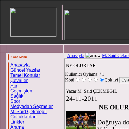
Anasayfa
M. Said Çekme
:: Ana Menü
Anasayfa
NE OLURLAR
Güncel Yazılar
Kullanıcı Oylama:
/ 1
Temel Konular
Kötü
Çok iyi
Çeviriler
Şiir
Geçmişten
Yazar M. Said ÇEKMEGİL
Sağlık
24-11-2011
Spor
NE OLURL
Medyadan Seçmeler
M. Said Çekmegil
Çocuklardan
Doğruya doğ
Linkler
Arama