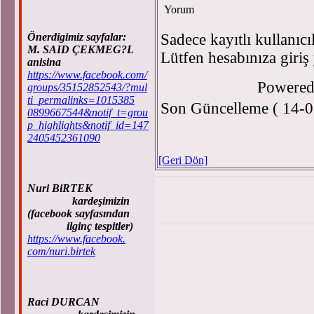
Yorum
Önerdigimiz sayfalar:
Sadece kayıtlı kullanıcı
M. SAID ÇEKMEG?L
Lütfen hesabınıza giriş
anisina
https://www.facebook.com/
Powere
groups/35152852543/?mul
ti_permalinks=1015385
Son Güncelleme ( 14-0
0899667544&notif_t=grou
p_highlights&notif_id=147
2405452361090
[Geri Dön]
Nuri BiRTEK
kardeşimizin
(facebook sayfasından
ilginç tespitler)
https://www.facebook.
com/nuri.birtek
Raci DURCAN