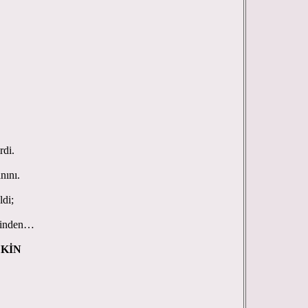
rdi.
nını.
di;
erinden…
EKİN