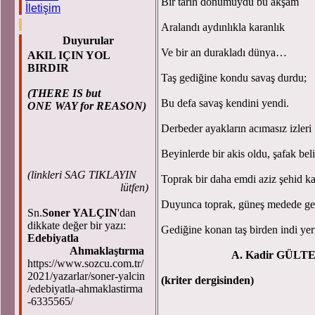
Bir tarih dönümüydü bu akşam
İletişim
Aralandı aydınlıkla karanlık
Duyurular
Ve bir an durakladı dünya…
AKIL IÇIN YOL
BIRDIR
Taş gediğine kondu savaş durdu;
(THERE IS but
Bu defa savaş kendini yendi.
ONE WAY for REASON)
Derbeder ayakların acımasız izleri
Beyinlerde bir akis oldu, şafak beli
(
linkleri SAG TIKLAYIN
Toprak bir daha emdi aziz şehid ka
lütfen)
Duyunca toprak, güneş medede gel
Sn.
Soner YALÇIN
'dan
dikkate değer bir yazı:
Gediğine konan taş birden indi y
Edebiyatla
Ahmaklaştırma
A. Kadir GÜLT
https://www.sozcu.com.tr/
2021/yazarlar/soner-yalcin
(kriter dergisinden)
/edebiyatla-ahmaklastirma
-6335565/