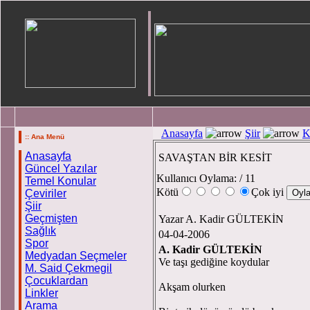
Anasayfa
Şiir
K
:: Ana Menü
Anasayfa
SAVAŞTAN BİR KESİT
Güncel Yazılar
Kullanıcı Oylama:
/ 11
Temel Konular
Kötü
Çok iyi
Çeviriler
Şiir
Geçmişten
Yazar A. Kadir GÜLTEKİN
Sağlık
04-04-2006
Spor
A. Kadir GÜLTEKİN
Medyadan Seçmeler
Ve taşı gediğine koydular
M. Said Çekmegil
Çocuklardan
Akşam olurken
Linkler
Arama