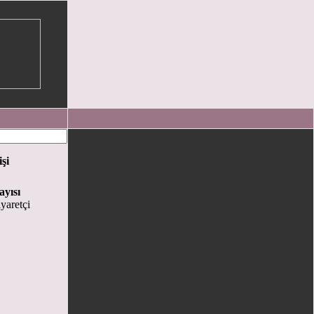
işi
ayısı
yaretçi