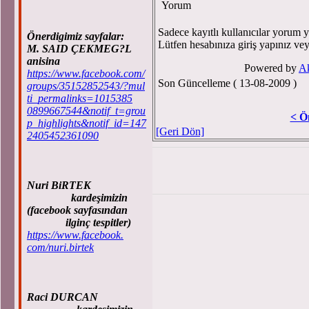
Yorum
Sadece kayıtlı kullanıcılar yorum ya
Önerdigimiz sayfalar:
Lütfen hesabınıza giriş yapınız ve
M. SAID ÇEKMEG?L
anisina
Powered by
A
https://www.facebook.com/
Son Güncelleme ( 13-08-2009 )
groups/35152852543/?mul
ti_permalinks=1015385
0899667544&notif_t=grou
< Ö
p_highlights&notif_id=147
[Geri Dön]
2405452361090
Nuri BiRTEK
kardeşimizin
(facebook sayfasından
ilginç tespitler)
https://www.facebook.
com/nuri.birtek
Raci DURCAN