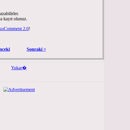
zabilirler.
ya kayıt olunuz.
koComment 2.0
!
nceki
Sonraki >
Yukar�