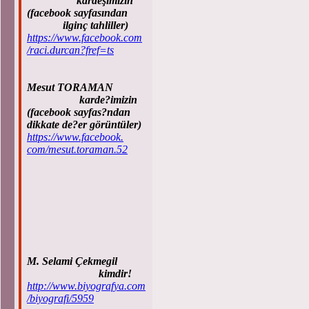
kardeşimizin
(facebook sayfasından
ilginç tahliller)
https://www.facebook.com
/raci.durcan?fref=ts
Mesut TORAMAN
karde?imizin
(facebook sayfas?ndan
dikkate de?er görüntüler)
https://www.facebook.
com/mesut.toraman.52
M. Selami Çekmegil
kimdir!
http://www.biyografya.com
/biyografi/5959