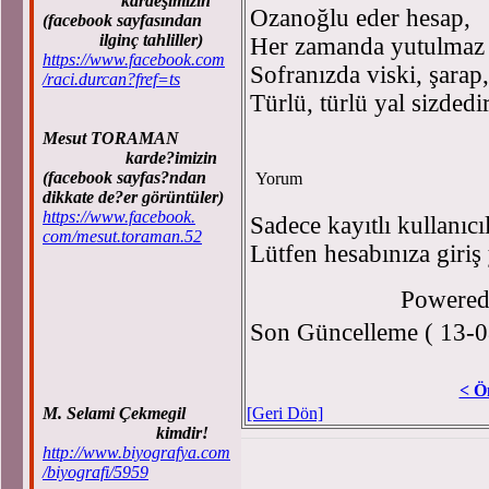
kardeşimizin
Ozanoğlu eder hesap,
(facebook sayfasından
ilginç tahliller)
Her zamanda yutulmaz
https://www.facebook.com
Sofranızda viski, şarap,
/raci.durcan?fref=ts
Türlü, türlü yal sizdedir
Mesut TORAMAN
karde?imizin
(facebook sayfas?ndan
Yorum
dikkate de?er görüntüler)
https://www.facebook.
Sadece kayıtlı kullanıcı
com/mesut.toraman.52
Lütfen hesabınıza giriş
Powere
Son Güncelleme ( 13-0
< Ö
M. Selami Çekmegil
[Geri Dön]
kimdir!
http://www.biyografya.com
/biyografi/5959