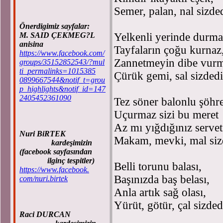
Semer, palan, nal sizded
Önerdigimiz sayfalar:
M. SAID ÇEKMEG?L
Yelkenli yerinde durma
anisina
Tayfaların çoğu kurnaz
https://www.facebook.com/
Zannetmeyin dibe vurm
groups/35152852543/?mul
ti_permalinks=1015385
Çürük gemi, sal sizdedi
0899667544&notif_t=grou
p_highlights&notif_id=147
2405452361090
Tez söner balonlu şöhre
Uçurmaz sizi bu meret
Az mı yığdığınız servet
Nuri BiRTEK
Makam, mevki, mal siz
kardeşimizin
(facebook sayfasından
ilginç tespitler)
Belli torunu balası,
https://www.facebook.
Başınızda baş belası,
com/nuri.birtek
Anla artık sağ olası,
Yürüt, götür, çal sizded
Raci DURCAN