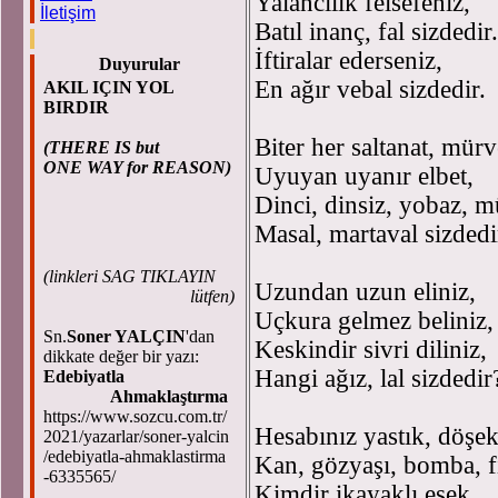
Yalancılık felsefeniz,
İletişim
Batıl inanç, fal sizdedir.
İftiralar ederseniz,
Duyurular
En ağır vebal sizdedir.
AKIL IÇIN YOL
BIRDIR
Biter her saltanat, mürv
(THERE IS but
ONE WAY for REASON)
Uyuyan uyanır elbet,
Dinci, dinsiz, yobaz, mü
Masal, martaval sizdedi
(
linkleri SAG TIKLAYIN
Uzundan uzun eliniz,
lütfen)
Uçkura gelmez beliniz,
Sn.
Soner YALÇIN
'dan
Keskindir sivri diliniz,
dikkate değer bir yazı:
Hangi ağız, lal sizdedir
Edebiyatla
Ahmaklaştırma
https://www.sozcu.com.tr/
Hesabınız yastık, döşek
2021/yazarlar/soner-yalcin
/edebiyatla-ahmaklastirma
Kan, gözyaşı, bomba, f
-6335565/
Kimdir ikayaklı eşek,