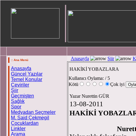
Anasayfa
Şiir
K
:: Ana Menü
Anasayfa
HAKİKİ YOBAZLARA
Güncel Yazılar
Kullanıcı Oylama:
/ 5
Temel Konular
Kötü
Çok iyi
Çeviriler
Şiir
Geçmişten
Yazar Nurettin GÜR
Sağlık
13-08-2011
Spor
HAKİKİ YOBAZLA
Medyadan Seçmeler
M. Said Çekmegil
Çocuklardan
Nuret
Linkler
Arama