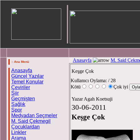
Anasayfa
M. Said Çekme
:: Ana Menü
Anasayfa
Keşge Çok
Güncel Yazılar
Kullanıcı Oylama:
/ 28
Temel Konular
Kötü
Çok iyi
Çeviriler
Şiir
Geçmişten
Yazar Agah Koetsuji
Sağlık
30-06-2011
Spor
Medyadan Seçmeler
Keşge Çok
M. Said Çekmegil
Çocuklardan
Linkler
Arama