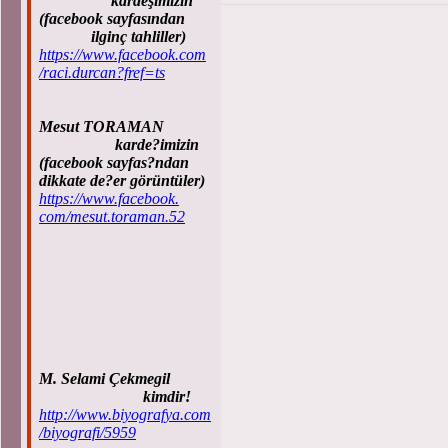
kardeşimizin
(facebook sayfasından
ilginç tahliller)
https://www.facebook.com
/raci.durcan?fref=ts
Mesut TORAMAN
karde?imizin
(facebook sayfas?ndan
dikkate de?er görüntüler)
https://www.facebook.
com/mesut.toraman.52
M. Selami Çekmegil
kimdir!
http://www.biyografya.com
/biyografi/5959