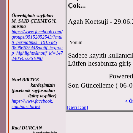
Çok...
Önerdigimiz sayfalar:
Agah Koetsuji - 29.06
M. SAID ÇEKMEG?L
anisina
https://www.facebook.com/
groups/35152852543/?mul
ti_permalinks=1015385
Yorum
0899667544&notif_t=grou
p_highlights&notif_id=147
Sadece kayıtlı kullanıcı
2405452361090
Lütfen hesabınıza giriş
Powere
Nuri BiRTEK
Son Güncelleme ( 06-0
kardeşimizin
(facebook sayfasından
ilginç tespitler)
https://www.facebook.
< Ö
com/nuri.birtek
[Geri Dön]
Raci DURCAN