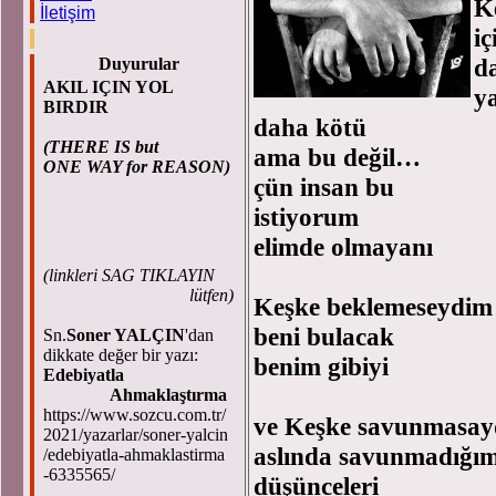
K
İletişim
iç
da
Duyurular
AKIL IÇIN YOL
y
BIRDIR
daha kötü
(THERE IS but
ama bu değil…
ONE WAY for REASON)
çün insan bu
istiyorum
elimde olmayanı
(
linkleri SAG TIKLAYIN
lütfen)
Keşke beklemeseydim
beni bulacak
Sn.
Soner YALÇIN
'dan
dikkate değer bir yazı:
benim gibiyi
Edebiyatla
Ahmaklaştırma
https://www.sozcu.com.tr/
ve Keşke savunmasa
2021/yazarlar/soner-yalcin
aslında savunmadığı
/edebiyatla-ahmaklastirma
-6335565/
düşünceleri