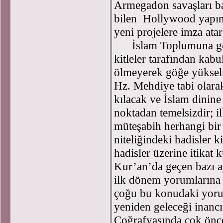
Armegadon savaşları baş
bilen Hollywood yapımcı
yeni projelere imza atara
İslam Toplumuna gel
kitleler tarafından kab
ölmeyerek göğe yükselm
Hz. Mehdiye tabi olar
kılacak ve İslam dinine
noktadan temelsizdir; 
müteşabih herhangi bir 
niteliğindeki hadisler k
hadisler üzerine itikat 
Kur’an’da geçen bazı ay
ilk dönem yorumlarına g
çoğu bu konudaki yorum
yeniden geleceği inanc
Coğrafyasında çok önce