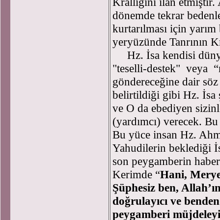
Krallığını ilan etmişti
dönemde tekrar bedenle
kurtarılması için yarım
yeryüzünde Tanrının Kra
Hz. İsa kendisi dünya
"teselli-destek" veya 
göndereceğine dair söz 
belirtildiği gibi Hz. İs
ve O da ebediyen sizinl
(yardımcı) verecek. Bu
Bu yüce insan Hz. Ahme
Yahudilerin beklediği 
son peygamberin haberc
Kerimde “
Hani, Meryem
Şüphesiz ben, Allah’ın
doğrulayıcı ve benden
peygamberi müjdeleyic