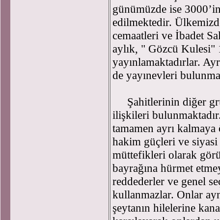
günümüzde ise 3000’in
edilmektedir. Ülkemizde
cemaatleri ve İbadet Sa
aylık, " Gözcü Kulesi"
yayınlamaktadırlar. Ayr
de yayınevleri bulunmak
Şahitlerinin diğer gr
ilişkileri bulunmaktadı
tamamen ayrı kalmaya 
hakim güçleri ve siyasi 
müttefikleri olarak gör
bayrağına hürmet etmey
reddederler ve genel s
kullanmazlar. Onlar ay
şeytanın hilelerine kan