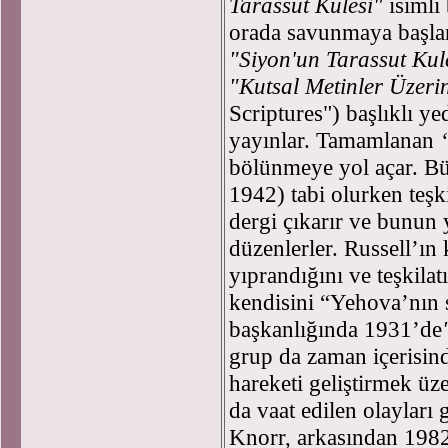
Tarassut Kulesi"
isimli
orada savunmaya başla
"Siyon'un Tarassut Kul
"Kutsal Metinler Üzer
Scriptures") başlıklı yed
yayınlar. Tamamlanan
“
bölünmeye yol açar. B
1942) tabi olurken teş
dergi çıkarır ve bunun
düzenlerler. Russell’ın 
yıprandığını ve teşkila
kendisini “Yehova’nın 
başkanlığında 1931’de
grup da zaman içerisin
hareketi geliştirmek üz
da vaat edilen olaylar
Knorr, arkasından 1982