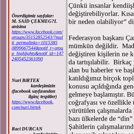
Çünkü insanlar kendiişl
değiştirebiliyorlar. Kı
Önerdigimiz sayfalar:
bir neden olabiliyor” 
M. SAID ÇEKMEG?L
anisina
https://www.facebook.com/
Federasyon başkanı Ça
groups/35152852543/?mul
ti_permalinks=1015385
mümkün değildir. Madd
0899667544&notif_t=grou
değiştiren kişilerin ne
p_highlights&notif_id=147
2405452361090
da tartışılabilir. Birka
alan bu haberler ve baş
katıldığımız birçok topl
Nuri BiRTEK
konusu açıldığında gen
kardeşimizin
(facebook sayfasından
gelmeye başlamıştır. B
ilginç tespitler)
coğrafyası ve özellikle
https://www.facebook.
com/nuri.birtek
yürütülen çalışmalarda h
bazı ülkelerde de “din” 
Şahitlerin çalışmaların
Raci DURCAN