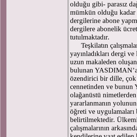
olduğu gibi- parasız dağ
mümkün olduğu kadar ç
dergilerine abone yapm
dergilere abonelik üc
tutulmaktadır.
Teşkilatın çalışmalar
yayınladıkları dergi ve 
uzun makaleden oluşan 
bulunan YASDIMAN’a g
özendirici bir dille, ç
cennetinden ve bunun Y
olağanüstü nimetlerden
yararlanmanın yolunun i
öğreti ve uygulamaları
belirtilmektedir. Ülkemi
çalışmalarının arkasınd
kendilerine vaat edilen