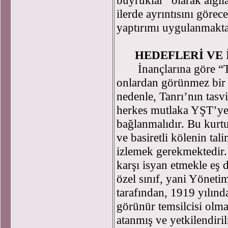
buyruklar” olarak algıla
ilerde ayrıntısını gör
yaptırımı uygulanmakt
HEDEFLERİ VE
İnançlarına göre “Teş
onlardan görünmez bir 
nedenle, Tanrı’nın tasvi
herkes mutlaka YŞT’ye, 
bağlanmalıdır. Bu kurtu
ve basiretli kölenin tali
izlemek gerekmektedir. 
karşı isyan etmekle eş 
özel sınıf, yani Yönet
tarafından, 1919 yılınd
görünür temsilcisi olma
atanmış ve yetkilendiri