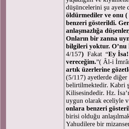
düşüncelerini şu ayete 
öldürmediler ve onu (
benzeri gösterildi. G
anlaşmazlığa düşenler,
Onların bir zanna uym
bilgileri yoktur. O’nu
4/157
)
Fakat “
Ey İsa!
vereceğim.
”( Âl-i İmrâ
artık üzerlerine gözetl
(5/117) ayetlerde diğer i
belirtilmektedir. Kabri
Kilisesindedir. Hz. İsa
uygun olarak eceliyle ve
onlara
benzeri gösteri
birisi olduğu anlaşılma
Yahudilere bir mizansen