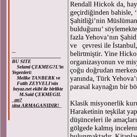
Rendall Hickok da, haya
geçirdiğinden bahisle,
Şahitliği’nin Müslüman 
bulduğunu’ söylemekted
fazla Yehova’nın Şahid
ve çevresi ile İstanbul
belirtmiştir. Yine Hick
____________________
organizasyonun ve mis
BU SITE
Selami ÇEKMEG?L’in
çoğu doğrudan merkezd
Yegenleri:
yanında, Türk Yehova’nı
Melike TANBERK ve
Fatih ZEYVELI'nin
parasal kaynağın bir b
beyaz.net ekibi ile birlikte
M.Said ÇEKMEGIL
an?
Klasik misyonerlik kur
sina ARMAGANIDIR!
Haraketinin teşkilat yap
düşünceleri ile amaçlar
gölgede kalmış incelen
bulunmaktadır. Kitapla