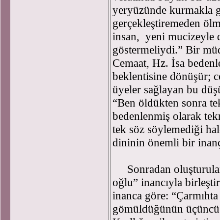
yeryüzünde kurmakla g
gerçekleştiremeden ölm
insan, yeni mucizeyle 
göstermeliydi.” Bir müdd
Cemaat, Hz. İsa bedenle
beklentisine dönüşür; c
üyeler sağlayan bu düş
“Ben öldükten sonra te
bedenlenmiş olarak tekr
tek söz söylemediği hal
dininin önemli bir ina
Sonradan oluşturulan 
oğlu” inancıyla birleştir
inanca göre: “Çarmıhta 
gömüldüğünün üçüncü g