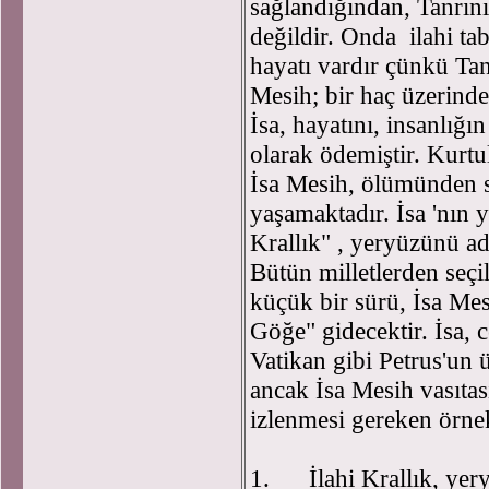
sağlandığından, Tanrını
değildir. Onda ilahi tab
hayatı vardır çünkü Tanrı
Mesih; bir haç üzerinde
İsa, hayatını, insanlığı
olarak ödemiştir. Kurtul
İsa Mesih, ölümünden so
yaşamaktadır. İsa 'nın 
Krallık" , yeryüzünü ada
Bütün milletlerden seçi
küçük bir sürü, İsa Mes
Göğe" gidecektir. İsa, c
Vatikan gibi Petrus'un 
ancak İsa Mesih vasıtası
izlenmesi gereken örnek
1. İlahi Krallık, yery