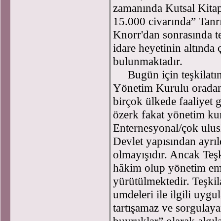
zamanında Kutsal Kitap
15.000 civarında” Tanrın
Knorr'dan sonrasında te
idare heyetinin altında 
bulunmaktadır.
Bugün için teşkilatın
Yönetim Kurulu oradan
birçok ülkede faaliyet 
özerk fakat yönetim kur
Enternesyonal/çok ulusl
Devlet yapısından ayrıld
olmayışıdır. Ancak Teşk
hâkim olup yönetim emi
yürütülmektedir. Teşkil
umdeleri ile ilgili uyg
tartışamaz ve sorgulaya