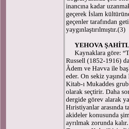
inancına kadar uzanmakt
geçerek İslam kültürün
geçenler tarafından get
yaygınlaştırılmıştır.(3)
YEHOVA ŞAHİTL
Kaynaklara göre: “Teş
Russell (1852-1916) da
Âdem ve Havva ile başla
eder. On sekiz yaşında 
Kitab-ı Mukaddes grub
olarak seçtirir. Daha s
dergide görev alarak ya
Hıristiyanlar arasında 
akideler konusunda şim
ayrılmak zorunda kalı