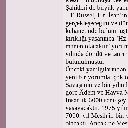
Şahitleri de büyük yanı
J.T. Russel, Hz. İsan’ın
gerçekleşeceğini ve d
kehanetinde bulunmuştu
kırıklığı yaşanınca ‘Hz
manen olacaktır’ yorum
yılında döndü ve tanrının
bulunulmuştur.
Önceki yanılgılarından
yeni bir yorumla çok 
Savaşı'nın ve bin yılın b
göre Âdem ve Havva M.Ö
İnsanlık 6000 sene şey
yaşayacaktır. 1975 yıl
7000. yıl Mesih'in bin 
olacaktı. Ancak ne Mes