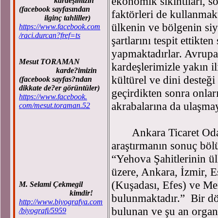
ekonomik sıkıntıları, so
kardeşimizin
(facebook sayfasından
faktörleri de kullanmakt
ilginç tahliller)
ülkenin ve bölgenin siy
https://www.facebook.com
/raci.durcan?fref=ts
şartlarını tespit ettikte
yapmaktadırlar. Avrupa’
Mesut TORAMAN
kardeşlerimizle yakın il
karde?imizin
kültürel ve dini desteği
(facebook sayfas?ndan
dikkate de?er görüntüler)
geçirdikten sonra onlar
https://www.facebook.
akrabalarına da ulaşma
com/mesut.toraman.52
Ankara Ticaret Odası
araştırmanın sonuç böl
“Yehova Şahitlerinin ü
üzere, Ankara, İzmir, E
(Kuşadası, Efes) ve Mers
M. Selami Çekmegil
kimdir!
bulunmaktadır.” Bir d
http://www.biyografya.com
bulunan ve şu an organ
/biyografi/5959