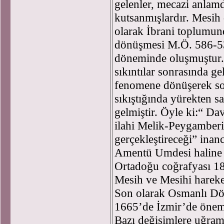
gelenler, mecazi anlam
kutsanmışlardır. Mesih 
olarak İbrani toplumun
dönüşmesi M.Ö. 586-53
döneminde oluşmuştur. 
sıkıntılar sonrasında ge
fenomene dönüşerek son
sıkıştığında yürekten sa
gelmiştir. Öyle ki:“ D
ilahi Melik-Peygamberi
gerçekleştireceği” ina
Amentü Umdesi haline
Ortadoğu coğrafyası 18.
Mesih ve Mesihi hareket
Son olarak Osmanlı Dö
1665’de İzmir’de önemli
Bazı değişimlere uğram