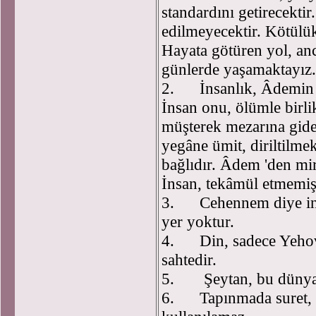
standardını getirecekti
edilmeyecektir. Kötülük
Hayata götüren yol, anc
günlerde yaşamaktayız.
2. İnsanlık, Âdemin g
İnsan onu, ölümle birli
müşterek mezarına gide
yegâne ümit, diriltilme
bağlıdır. Âdem 'den mir
İnsan, tekâmül etmemiş, 
3. Cehennem diye insan
yer yoktur.
4. Din, sadece Yehova 
sahtedir.
5. Şeytan, bu dünyanı
6. Tapınmada suret, r