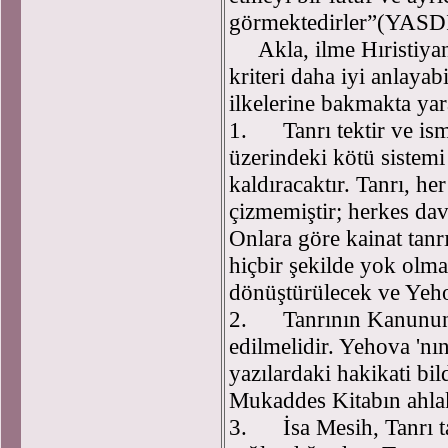
görmektedirler”(YAS
Akla, ilme Hıristiyanl
kriteri daha iyi anlayab
ilkelerine bakmakta ya
1. Tanrı tektir ve ism
üzerindeki kötü sistem
kaldıracaktır. Tanrı, her
çizmemiştir; herkes dav
Onlara göre kainat tanr
hiçbir şekilde yok olm
dönüştürülecek ve Yehov
2. Tanrının Kanununa 
edilmelidir. Yehova 'nı
yazılardaki hakikati bi
Mukaddes Kitabın ahlak 
3. İsa Mesih, Tanrı t