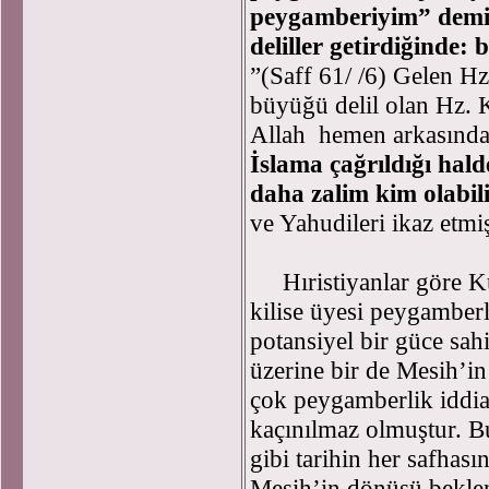
peygamberiyim” demiş
deliller getirdiğinde:
”(Saff 61/ /6) Gelen H
büyüğü delil olan Hz. K
Allah hemen arkasından
İslama çağrıldığı hal
daha zalim kim olabil
ve Yahudileri ikaz etmiş
Hıristiyanlar göre Kut
kilise üyesi peygamberl
potansiyel bir güce sah
üzerine bir de Mesih’in
çok peygamberlik iddia
kaçınılmaz olmuştur. Bu
gibi tarihin her safhası
Mesih’in dönüşü beklen