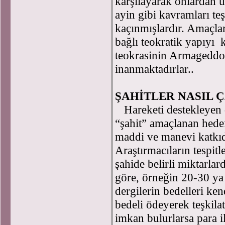
karşılayarak onlardan uz
ayin gibi kavramları te
kaçınmışlardır. Amaçlar
bağlı teokratik yapıyı
teokrasinin Armageddon
inanmaktadırlar..
ŞAHİTLER NASIL 
Hareketi destekleyen d
“şahit” amaçlanan hedef
maddi ve manevi katkı
Araştırmacıların tespitl
şahide belirli miktarla
göre, örneğin 20-30 ya 
dergilerin bedelleri ken
bedeli ödeyerek teşkila
imkan bulurlarsa para i