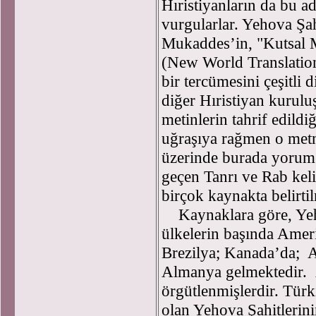
Hıristiyanların da bu a
vurgularlar. Yehova Şah
Mukaddes’in, "Kutsal 
(New World Translation
bir tercümesini çeşitli 
diğer Hıristiyan kurulu
metinlerin tahrif edildi
uğraşıya rağmen o metn
üzerinde burada yorum
geçen Tanrı ve Rab kel
birçok kaynakta belirti
Kaynaklara göre, Yeho
ülkelerin başında Ame
Brezilya; Kanada’da; Av
Almanya gelmektedir. 
örgütlenmişlerdir. Türk
olan Yehova Şahitlerini