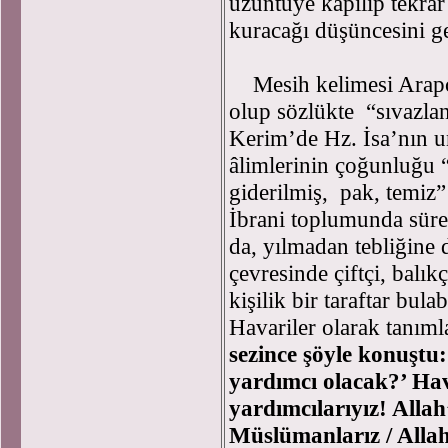
üzüntüye kapılıp tekrar
kuracağı düşüncesini gel
Mesih kelimesi Arapç
olup sözlükte “sıvazla
Kerim’de Hz. İsa’nın un
âlimlerinin çoğunluğu “
giderilmiş, pak, temiz”
İbrani toplumunda sürek
da, yılmadan tebliğine
çevresinde çiftçi, balı
kişilik bir taraftar bul
Havariler olarak tanım
sezince şöyle konuştu
yardımcı olacak?’ Hava
yardımcılarıyız! Allah’
Müslümanlarız / Allah’