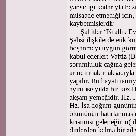
yansıdığı kadarıyla baz
müsaade etmediği için, b
kaybetmişlerdir.
Şahitler “Krallık Evler
Şahsi ilişkilerde etik ku
boşanmayı uygun görmez
kabul ederler: Vaftiz (B
sorumluluk çağına gele
arındırmak maksadıyla 
yapılır. Bu hayatı tanr
ayini ise yılda bir kez 
akşam yemeğidir. Hz. 
Hz. İsa doğum gününün
ölümünün hatırlanmasını
krıstmıst geleneğinin(
dinlerden kalma bir ade