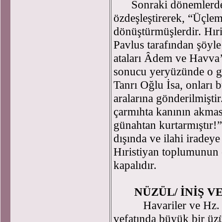
Sonraki dönemlerde Hı
özdeşleştirerek, “Üçle
dönüştürmüşlerdir. Hıri
Pavlus tarafından şöyle
ataları Âdem ve Havva’
sonucu yeryüzünde o gün
Tanrı Oğlu İsa, onları
aralarına gönderilmiştir
çarmıhta kanının akması
günahtan kurtarmıştır!
dışında ve ilahi iradeye
Hıristiyan toplumunun
kapalıdır.
NÜZÜL/ İNİŞ VE
Havariler ve Hz. İsa’
vefatında büyük bir üzü