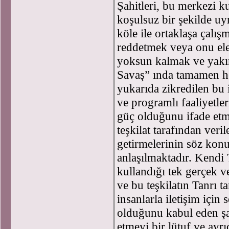
Şahitleri, bu merkezi ku
koşulsuz bir şekilde uy
köle ile ortaklaşa çalış
reddetmek veya onu el
yoksun kalmak ve yak
Savaş” ında tamamen he
yukarıda zikredilen bu i
ve programlı faaliyetle
güç olduğunu ifade etme
teşkilat tarafından veri
getirmelerinin söz kon
anlaşılmaktadır. Kendi 
kullandığı tek gerçek 
ve bu teşkilatın Tanrı 
insanlarla iletişim için
olduğunu kabul eden şah
etmeyi bir lütuf ve ayrı