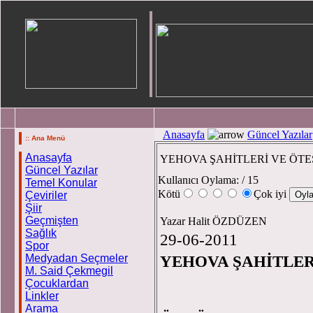
Anasayfa
Güncel Yazılar
:: Ana Menü
Anasayfa
YEHOVA ŞAHİTLERİ VE ÖTE
Güncel Yazılar
Kullanıcı Oylama:
/ 15
Temel Konular
Kötü
Çok iyi
Çeviriler
Şiir
Geçmişten
Yazar Halit ÖZDÜZEN
Sağlık
29-06-2011
Spor
Medyadan Seçmeler
YEHOVA ŞAHİTLER
M. Said Çekmegil
Çocuklardan
Linkler
Arama