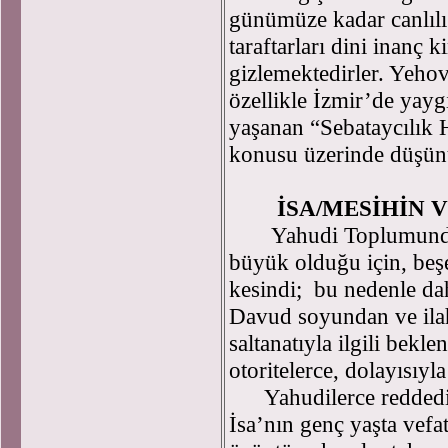
günümüze kadar canlılı
taraftarları dini inanç 
gizlemektedirler. Yehov
özellikle İzmir’de yay
yaşanan “Sebataycılık H
konusu üzerinde düşün
İSA/MESİHİN V
Yahudi Toplumunda Me
büyük olduğu için, beş
kesindi; bu nedenle da
Davud soyundan ve ilah
saltanatıyla ilgili bekle
otoritelerce, dolayısıyla
Yahudilerce reddedilmi
İsa’nın genç yaşta vefa