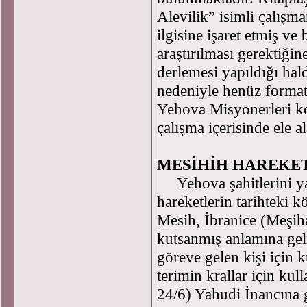
Alevilik” isimli çalışm
ilgisine işaret etmiş ve
araştırılması gerektiği
derlemesi yapıldığı hald
nedeniyle henüz format
Yehova Misyonerleri ko
çalışma içerisinde ele 
MESİHİH HAREKE
Yehova şahitlerini ya
hareketlerin tarihteki 
Mesih, İbranice (Meşih
kutsanmış anlamına gelm
göreve gelen kişi için k
terimin krallar için kul
24/6) Yahudi İnancına g