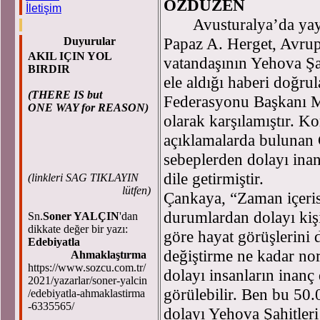
ÖZDÜZEN
İletişim
Avusturalya’da yayım
Papaz A. Herget, Avrup
Duyurular
AKIL IÇIN YOL
vatandaşının Yehova Şahi
BIRDIR
ele aldığı haberi doğru
(THERE IS but
Federasyonu Başkanı M
ONE WAY for REASON)
olarak karşılamıştır. K
açıklamalarda bulunan
sebeplerden dolayı ina
dile getirmiştir.
(
linkleri SAG TIKLAYIN
lütfen)
Çankaya, “Zaman içeris
durumlardan dolayı kişil
Sn.
Soner YALÇIN
'dan
dikkate değer bir yazı:
göre hayat görüşlerini de
Edebiyatla
değiştirme ne kadar no
Ahmaklaştırma
https://www.sozcu.com.tr/
dolayı insanların inanç
2021/yazarlar/soner-yalcin
görülebilir. Ben bu 50
/edebiyatla-ahmaklastirma
-6335565/
dolayı Yehova Şahitler