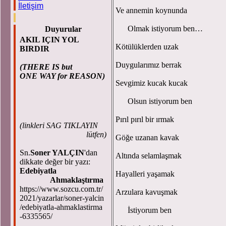
İletişim
Ve annemin koynunda
Olmak istiyorum ben…
Duyurular
AKIL IÇIN YOL
Kötülüklerden uzak
BIRDIR
Duygularımız berrak
(THERE IS but
ONE WAY for REASON)
Sevgimiz kucak kucak
Olsun istiyorum ben
Pırıl pırıl bir ırmak
(
linkleri SAG TIKLAYIN
lütfen)
Göğe uzanan kavak
Sn.
Soner YALÇIN
'dan
Altında selamlaşmak
dikkate değer bir yazı:
Edebiyatla
Hayalleri yaşamak
Ahmaklaştırma
https://www.sozcu.com.tr/
Arzulara kavuşmak
2021/yazarlar/soner-yalcin
/edebiyatla-ahmaklastirma
İstiyorum ben
-6335565/