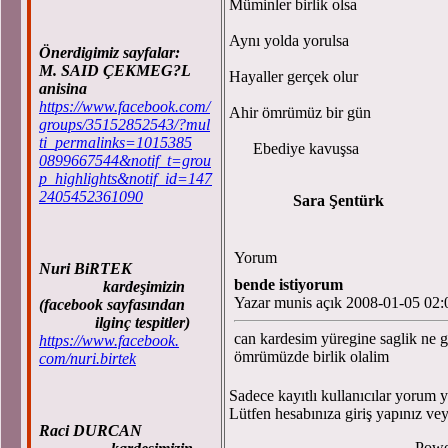
Müminler birlik olsa
Aynı yolda yorulsa
Önerdigimiz sayfalar:
M. SAID ÇEKMEG?L
Hayaller gerçek olur
anisina
https://www.facebook.com/
Ahir ömrümüz bir gün
groups/35152852543/?mul
ti_permalinks=1015385
Ebediye kavuşsa
0899667544&notif_t=grou
p_highlights&notif_id=147
2405452361090
Sara Şentürk
Yorum
Nuri BiRTEK
bende istiyorum
kardeşimizin
Yazar munis açık 2008-01-05 02:
(facebook sayfasından
ilginç tespitler)
can kardesim yüregine saglik ne g
https://www.facebook.
ömrümüzde birlik olalim
com/nuri.birtek
Sadece kayıtlı kullanıcılar yorum ya
Lütfen hesabınıza giriş yapınız ve
Raci DURCAN
Powe