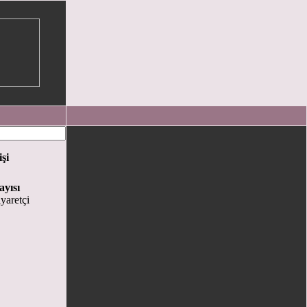
işi
ayısı
yaretçi