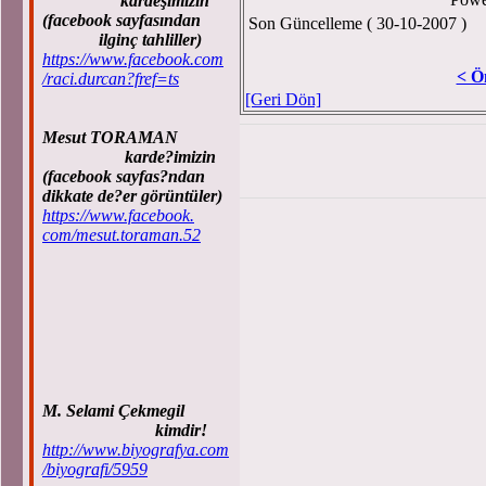
kardeşimizin
(facebook sayfasından
Son Güncelleme ( 30-10-2007 )
ilginç tahliller)
https://www.facebook.com
< Ö
/raci.durcan?fref=ts
[Geri Dön]
Mesut TORAMAN
karde?imizin
(facebook sayfas?ndan
dikkate de?er görüntüler)
https://www.facebook.
com/mesut.toraman.52
M. Selami Çekmegil
kimdir!
http://www.biyografya.com
/biyografi/5959