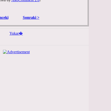
nceki
Sonraki >
Yukar�