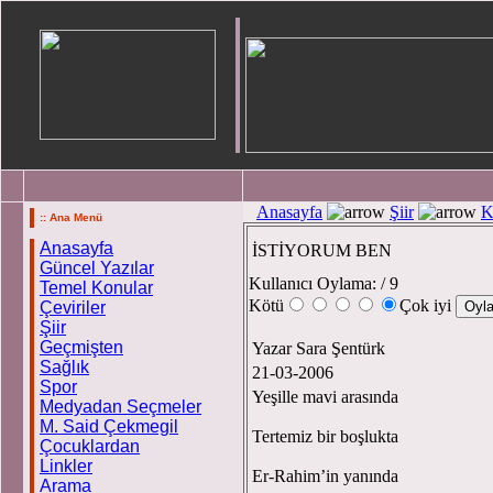
Anasayfa
Şiir
K
:: Ana Menü
Anasayfa
İSTİYORUM BEN
Güncel Yazılar
Kullanıcı Oylama:
/ 9
Temel Konular
Kötü
Çok iyi
Çeviriler
Şiir
Geçmişten
Yazar Sara Şentürk
Sağlık
21-03-2006
Spor
Yeşille mavi arasında
Medyadan Seçmeler
M. Said Çekmegil
Tertemiz bir boşlukta
Çocuklardan
Linkler
Er-Rahim’in yanında
Arama