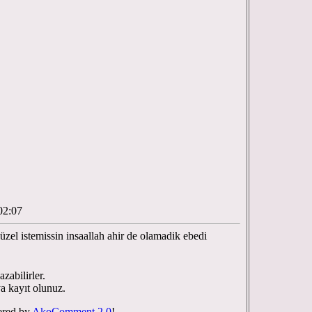
02:07
üzel istemissin insaallah ahir de olamadik ebedi
zabilirler.
ya kayıt olunuz.
red by
AkoComment 2.0
!