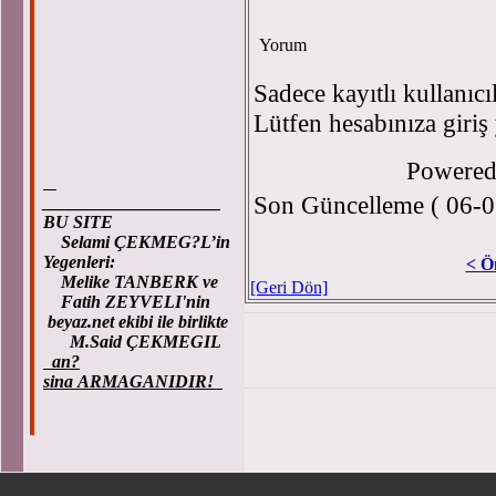
Yorum
Sadece kayıtlı kullanıcı
Lütfen hesabınıza giriş
Powere
Son Güncelleme ( 06-0
____________________
BU SITE
Selami ÇEKMEG?L’in
Yegenleri:
< Ö
Melike TANBERK ve
[Geri Dön]
Fatih ZEYVELI'nin
beyaz.net ekibi ile birlikte
M.Said ÇEKMEGIL
an?
sina ARMAGANIDIR!