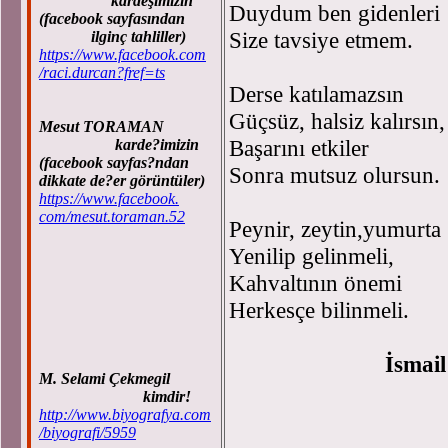
kardeşimizin
Duydum ben gidenleri
(facebook sayfasından
Size tavsiye etmem.
ilginç tahliller)
https://www.facebook.com
/raci.durcan?fref=ts
Derse katılamazsın
Güçsüz, halsiz kalırsın,
Mesut TORAMAN
Başarını etkiler
karde?imizin
(facebook sayfas?ndan
Sonra mutsuz olursun.
dikkate de?er görüntüler)
https://www.facebook.
com/mesut.toraman.52
Peynir, zeytin,yumurta
Yenilip gelinmeli,
Kahvaltının önemi
Herkesçe bilinmeli.
İsmai
M. Selami Çekmegil
kimdir!
http://www.biyografya.com
/biyografi/5959