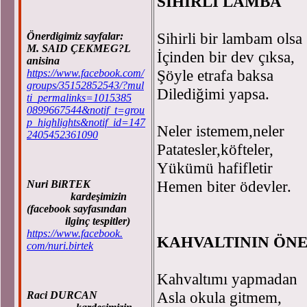
SİHİRLİ LAMBA
Sihirli bir lambam olsa
Önerdigimiz sayfalar:
M. SAID ÇEKMEG?L
İçinden bir dev çıksa,
anisina
Şöyle etrafa baksa
https://www.facebook.com/
groups/35152852543/?mul
Dilediğimi yapsa.
ti_permalinks=1015385
0899667544&notif_t=grou
p_highlights&notif_id=147
Neler istemem,neler
2405452361090
Patatesler,köfteler,
Yükümü hafifletir
Hemen biter ödevler.
Nuri BiRTEK
kardeşimizin
(facebook sayfasından
ilginç tespitler)
https://www.facebook.
KAHVALTININ ÖN
com/nuri.birtek
Kahvaltımı yapmadan
Asla okula gitmem,
Raci DURCAN