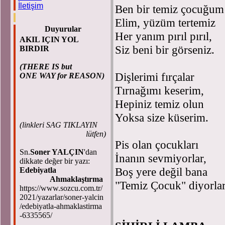
İletişim
Ben bir temiz çocuğum
Elim, yüzüm tertemiz
Duyurular
Her yanım pırıl pırıl,
AKIL IÇIN YOL
Siz beni bir görseniz.
BIRDIR
(THERE IS but
Dişlerimi fırçalar
ONE WAY for REASON)
Tırnağımı keserim,
Hepiniz temiz olun
Yoksa size küserim.
(
linkleri SAG TIKLAYIN
lütfen)
Pis olan çocukları
Sn.
Soner YALÇIN
'dan
İnanın sevmiyorlar,
dikkate değer bir yazı:
Boş yere değil bana
Edebiyatla
Ahmaklaştırma
"Temiz Çocuk" diyorlar
https://www.sozcu.com.tr/
2021/yazarlar/soner-yalcin
/edebiyatla-ahmaklastirma
-6335565/