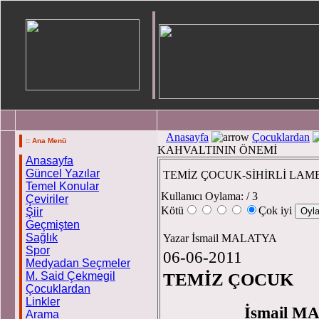
Anasayfa
Çocuklardan
:: Ana Menü
KAHVALTININ ÖNEMİ
Anasayfa
Güncel Yazılar
TEMİZ ÇOCUK-SİHİRLİ LAM
Temel Konular
Kullanıcı Oylama:
/ 3
Çeviriler
Kötü
Çok iyi
Şiir
Geçmişten
Sağlık
Yazar İsmail MALATYA
Spor
06-06-2011
Medyadan Seçmeler
M. Said Çekmegil
TEMİZ ÇOCUK
Çocuklardan
Linkler
İsmail M
Arama