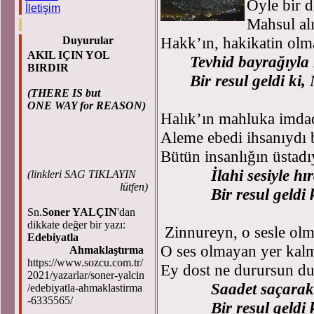
Öyle bir d
İletişim
Mahsul al
Hakk’ın, hakikatin olm
Duyurular
AKIL IÇIN YOL
Tevhid bayrağıyla
BIRDIR
Bir resul geldi ki
(THERE IS but
ONE WAY for REASON)
Halık’ın mahluka imda
Aleme ebedi ihsanıydı 
Bütün insanlığın üstadı
İlahi sesiyle h
(
linkleri SAG TIKLAYIN
lütfen)
Bir resul geldi
Sn.
Soner YALÇIN
'dan
dikkate değer bir yazı:
Zinnureyn, o sesle olm
Edebiyatla
O ses olmayan yer kal
Ahmaklaştırma
https://www.sozcu.com.tr/
Ey dost ne durursun du
2021/yazarlar/soner-yalcin
Saadet saçara
/edebiyatla-ahmaklastirma
-6335565/
Bir resul geldi