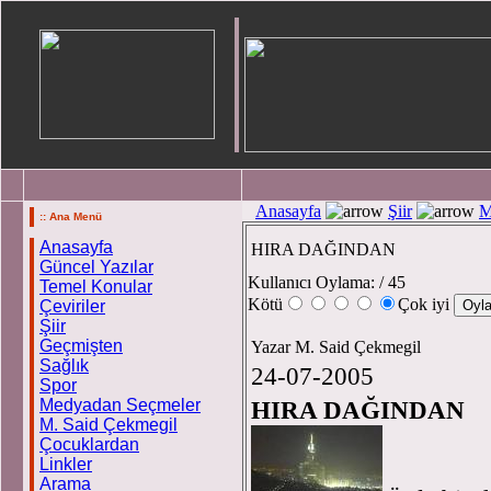
Anasayfa
Şiir
M
:: Ana Menü
Anasayfa
HIRA DAĞINDAN
Güncel Yazılar
Kullanıcı Oylama:
/ 45
Temel Konular
Kötü
Çok iyi
Çeviriler
Şiir
Geçmişten
Yazar M. Said Çekmegil
Sağlık
24-07-2005
Spor
Medyadan Seçmeler
HIRA DAĞINDAN
M. Said Çekmegil
Çocuklardan
Linkler
Arama