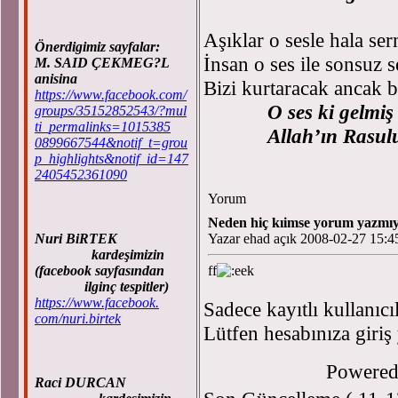
Aşıklar o sesle hala ser
Önerdigimiz sayfalar:
İnsan o ses ile sonsuz se
M. SAID ÇEKMEG?L
anisina
Bizi kurtaracak ancak bu
https://www.facebook.com/
O ses ki gelmiş
groups/35152852543/?mul
ti_permalinks=1015385
Allah’ın Rasu
0899667544&notif_t=grou
p_highlights&notif_id=147
2405452361090
Yorum
Neden hiç kıimse yorum yazmı
Nuri BiRTEK
Yazar ehad açık 2008-02-27 15:4
kardeşimizin
(facebook sayfasından
ff
ilginç tespitler)
https://www.facebook.
Sadece kayıtlı kullanıcı
com/nuri.birtek
Lütfen hesabınıza giriş
Powere
Raci DURCAN