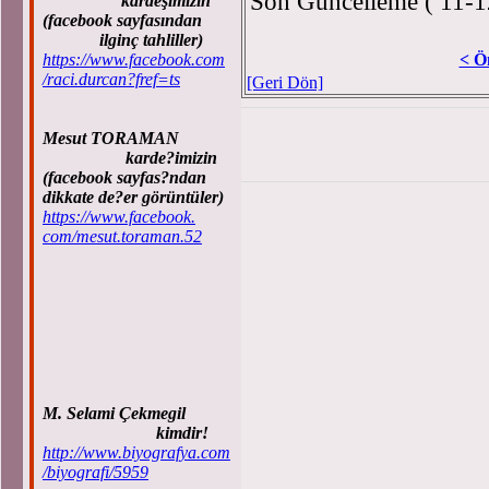
Son Güncelleme ( 11-1
kardeşimizin
(facebook sayfasından
ilginç tahliller)
https://www.facebook.com
< Ö
/raci.durcan?fref=ts
[Geri Dön]
Mesut TORAMAN
karde?imizin
(facebook sayfas?ndan
dikkate de?er görüntüler)
https://www.facebook.
com/mesut.toraman.52
M. Selami Çekmegil
kimdir!
http://www.biyografya.com
/biyografi/5959